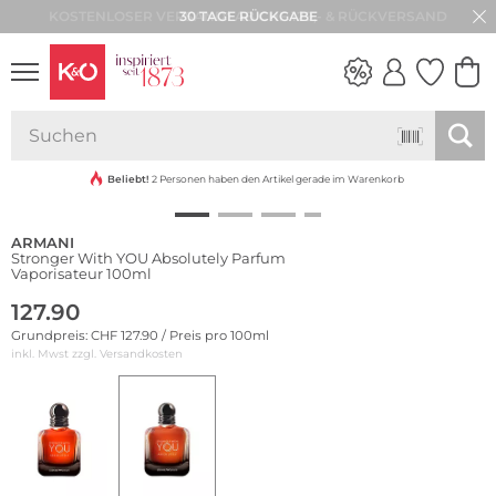
30 TAGE RÜCKGABE
NEW IN
WEDDING
VIBES
Beliebt!
2 Personen haben den Artikel gerade im Warenkorb
ARMANI
Stronger With YOU Absolutely Parfum
Vaporisateur 100ml
127.90
Grundpreis: CHF 127.90 / Preis pro 100ml
inkl. Mwst zzgl.
Versandkosten