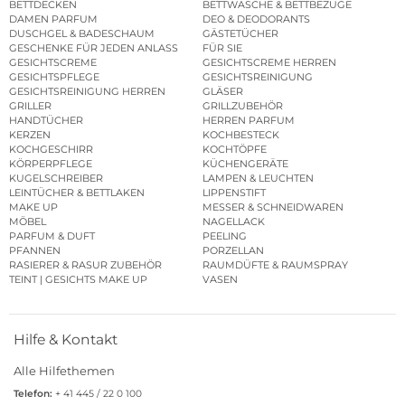
BETTDECKEN
BETTWÄSCHE & BETTBEZÜGE
DAMEN PARFUM
DEO & DEODORANTS
DUSCHGEL & BADESCHAUM
GÄSTETÜCHER
GESCHENKE FÜR JEDEN ANLASS
FÜR SIE
GESICHTSCREME
GESICHTSCREME HERREN
GESICHTSPFLEGE
GESICHTSREINIGUNG
GESICHTSREINIGUNG HERREN
GLÄSER
GRILLER
GRILLZUBEHÖR
HANDTÜCHER
HERREN PARFUM
KERZEN
KOCHBESTECK
KOCHGESCHIRR
KOCHTÖPFE
KÖRPERPFLEGE
KÜCHENGERÄTE
KUGELSCHREIBER
LAMPEN & LEUCHTEN
LEINTÜCHER & BETTLAKEN
LIPPENSTIFT
MAKE UP
MESSER & SCHNEIDWAREN
MÖBEL
NAGELLACK
PARFUM & DUFT
PEELING
PFANNEN
PORZELLAN
RASIERER & RASUR ZUBEHÖR
RAUMDÜFTE & RAUMSPRAY
TEINT | GESICHTS MAKE UP
VASEN
Hilfe & Kontakt
Alle Hilfethemen
Telefon:
+ 41 445 / 22 0 100