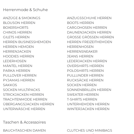
Herrenmode & Schuhe
ANZÜGE & SMOKINGS
ANZUGSSCHUHE HERREN
BLOUSON HERREN
BOOTS HERREN
BOXERSHORTS
CARGOHOSEN HERREN
CHINOS HERREN
DAUNENJACKEN HERREN
GILETS HERREN
GROSSE GRÖSSEN HERREN
HERREN BUSINESSHEMDEN
HERREN FREIZEITHEMDEN
HERREN HEMDEN
HERRENHOSEN
HERRENJACKEN
HERRENSNEAKER
HOODIES HERREN
JEANS HERREN
LEDERHOSEN
LEDERJACKEN HERREN
MÄNTEL HERREN
OVERSHIRTS HERREN
PARKA HERREN
POLOSHIRTS HERREN
PULLOVER HERREN
PULLUNDER HERREN
PYJAMAS HERREN
RUCKSÄCKE HERREN
SAKKOS
SOCKEN HERREN
SOCKEN MULTIPACKS
SONNENBRILLEN HERREN
STRICKJACKEN HERREN
SWEATER HERREN
TRACHTENMODE HERREN
T-SHIRTS HERREN
ÜBERGANGSJACKEN HERREN
UNTERHEMDEN HERREN
UNTERWÄSCHE HERREN
WINTERJACKEN HERREN
Taschen & Accessoires
BAUCHTASCHEN DAMEN
CLUTCHES UND MINIBAGS