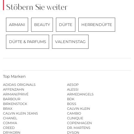
Stöbern Sie weiter
ARMANI
BEAUTY
DÜFTE
HERRENDÜFTE
DÜFTE & PARFUMS
VALENTINSTAG
Top Marken
ADIDAS ORIGINALS
AESOP
AFFENZAHN
ALESSI
ARMANI/PRIVÉ
ARMEDANGELS
BARBOUR
BDK
BIRKENSTOCK
BOSS
BRAX
CALVIN KLEIN
CALVIN KLEIN JEANS
CAMBIO
CHANEL
CLINIQUE
COMMA
COPENHAGEN
CREED
DR. MARTENS
DRYKORN
DYSON