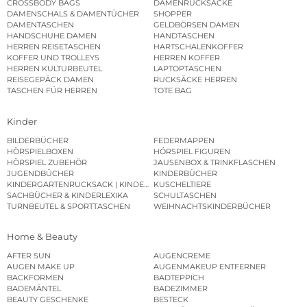
CROSSBODY BAGS
DAMENRUCKSÄCKE
DAMENSCHALS & DAMENTÜCHER
SHOPPER
DAMENTASCHEN
GELDBÖRSEN DAMEN
HANDSCHUHE DAMEN
HANDTASCHEN
HERREN REISETASCHEN
HARTSCHALENKOFFER
KOFFER UND TROLLEYS
HERREN KOFFER
HERREN KULTURBEUTEL
LAPTOPTASCHEN
REISEGEPÄCK DAMEN
RUCKSÄCKE HERREN
TASCHEN FÜR HERREN
TOTE BAG
Kinder
BILDERBÜCHER
FEDERMAPPEN
HÖRSPIELBOXEN
HÖRSPIEL FIGUREN
HÖRSPIEL ZUBEHÖR
JAUSENBOX & TRINKFLASCHEN
JUGENDBÜCHER
KINDERBÜCHER
KINDERGARTENRUCKSACK | KINDERGARTENBEUTEL
KUSCHELTIERE
SACHBÜCHER & KINDERLEXIKA
SCHULTASCHEN
TURNBEUTEL & SPORTTASCHEN
WEIHNACHTSKINDERBÜCHER
Home & Beauty
AFTER SUN
AUGENCREME
AUGEN MAKE UP
AUGENMAKEUP ENTFERNER
BACKFORMEN
BADTEPPICH
BADEMÄNTEL
BADEZIMMER
BEAUTY GESCHENKE
BESTECK