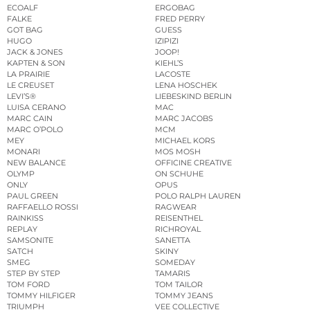
ECOALF
ERGOBAG
FALKE
FRED PERRY
GOT BAG
GUESS
HUGO
IZIPIZI
JACK & JONES
JOOP!
KAPTEN & SON
KIEHL’S
LA PRAIRIE
LACOSTE
LE CREUSET
LENA HOSCHEK
LEVI’S®
LIEBESKIND BERLIN
LUISA CERANO
MAC
MARC CAIN
MARC JACOBS
MARC O’POLO
MCM
MEY
MICHAEL KORS
MONARI
MOS MOSH
NEW BALANCE
OFFICINE CREATIVE
OLYMP
ON SCHUHE
ONLY
OPUS
PAUL GREEN
POLO RALPH LAUREN
RAFFAELLO ROSSI
RAGWEAR
RAINKISS
REISENTHEL
REPLAY
RICHROYAL
SAMSONITE
SANETTA
SATCH
SKINY
SMEG
SOMEDAY
STEP BY STEP
TAMARIS
TOM FORD
TOM TAILOR
TOMMY HILFIGER
TOMMY JEANS
TRIUMPH
VEE COLLECTIVE