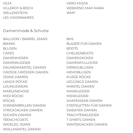
VEJA
VERO MODA
VILLEROY & BOCH
WEEKEND MAX MARA
WELLENSTEYN
WMF
LES VISIONNAIRES
Damenmode & Schuhe
BALLOON / BARREL JEANS
BHS
BIKINIS
BLAZER FÜR DAMEN
BLUSEN
BOOTS
CAPES
CHELSEABOOTS
DAMENHOSEN
DAMENJACKEN
DAMENKLEIDER
DAMENPULLOVER
DAUNENMÄNTEL DAMEN
DIRNDLBLUSEN
GROSSE GRÖSSEN DAMEN
HEMDBLUSEN
JEANS DAMEN
KURZE RÖCKE
LANGE RÖCKE
LEGGINGS DAMEN
LOUNGEWEAR
MÄNTEL DAMEN
MARLENEHOSE
MAXIKLEIDER
MIDI RÖCKE
MIDIKLEIDER
RÖCKE
SHAPEWEAR DAMEN
SONNENBRILLEN DAMEN
STIEFELETTEN FÜR DAMEN
STRICKJACKEN DAMEN
SWEATER DAMEN
SOCKEN DAMEN
TRACHTENKLEIDER
TRENCHCOATS
T-SHIRTS DAMEN
WIDELEG JEANS
WINTERJACKEN DAMEN
WOLLMÄNTEL DAMEN