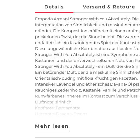
Details
Versand & Retoure
Emporio Armani Stronger With You Absolutely: Die
Interpretation von Sinnlichkeit und maskuliner Anz
erfindet. Die Komposition eröffnet mit einem aufre
prickelnden Twist, der die Sinne belebt. Die warm
entfaltet sich ein faszinierendes Spiel der Kontras
Diese ungewöhnliche Kombination aus floralen Noten
Stronger With You Absolutely ist eine Symphonie a
Kastanien und der unverwechselbaren Note von Pats
Stronger With You Absolutely - ein Duft, der die Si
Ein betörender Duft, der die maskuline Sinnlichkeit 
Orientalisch-pudrig mit floral-fruchtigen Facetten.
Intensiver Lavendel und ätherisches Davana-Öl prä
Rauchiges Zedernholz, Kastanie, Vanille und Patsch
Rum-farbenes Inneres im Kontrast zum Verschluss,
Duftnote: sinnlich
Kopfnote: Bergamotte
Herznote: Davana-Essenz
Basisnote: Zedernholz
Anwendung: Mit dem Stronger With You Absolutel
Mehr lesen
Mehr lesen
ist. Dafür reichen bereits einige wenige Spritzer. 
Handgelenksinnenseiten) gegeben werden.