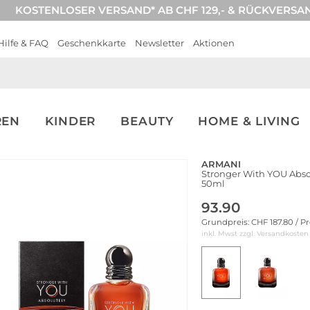
KOSTENLOSER VERSAND* AB CHF 129,- & RÜCKVERSA
Hilfe & FAQ
Geschenkkarte
Newsletter
Aktionen
REN
KINDER
BEAUTY
HOME & LIVING
ARMANI
Stronger With YOU Abso
50ml
93.90
Grundpreis: CHF 187.80 / P
inkl. Mwst zzgl.
Versandkosten