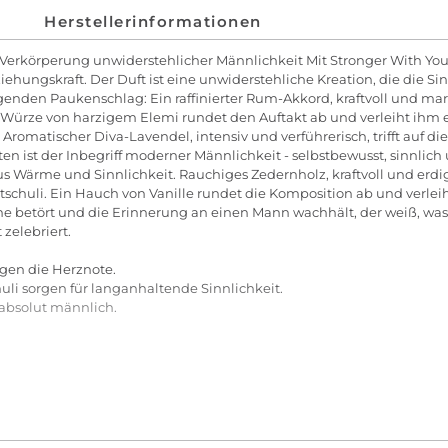
Herstellerinformationen
 Verkörperung unwiderstehlicher Männlichkeit Mit Stronger With You
iehungskraft. Der Duft ist eine unwiderstehliche Kreation, die die S
genden Paukenschlag: Ein raffinierter Rum-Akkord, kraftvoll und mar
e Würze von harzigem Elemi rundet den Auftakt ab und verleiht ihm e
te. Aromatischer Diva-Lavendel, intensiv und verführerisch, trifft au
 ist der Inbegriff moderner Männlichkeit - selbstbewusst, sinnlich 
us Wärme und Sinnlichkeit. Rauchiges Zedernholz, kraftvoll und erdi
chuli. Ein Hauch von Vanille rundet die Komposition ab und verleih
nne betört und die Erinnerung an einen Mann wachhält, der weiß, was e
zelebriert.
gen die Herznote.
uli sorgen für langanhaltende Sinnlichkeit.
 absolut männlich.
y Parfum von EMPORIO ARMANI bekommt sein Träger eine Portion Si
Diese sollten aus etwa 20 cm Entfernung auf warme, pulsierende Hautst