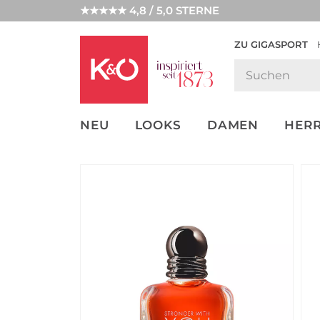
★★★★★ 4,8 / 5,0 STERNE
ZU GIGASPORT
GET THE
NEW IN
WEDDING
LOOK
VIBES
NEU
LOOKS
DAMEN
HER