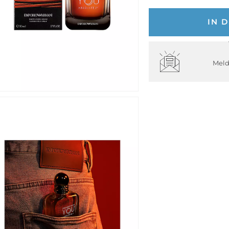
IN 
Meld