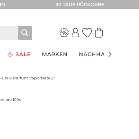
ND
30 TAGE RÜCKGABE
SALE
MARKEN
NACHHALTIGKEIT
lutely Parfum Vaporisateur
reis pro 100ml