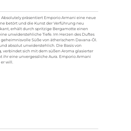
 Absolutely präsentiert Emporio Armani eine neue
inne betört und die Kunst der Verführung neu
kant, erhält durch spritzige Bergamotte einen
ine unwiderstehliche Tiefe. Im Herzen des Duftes
f die geheimnisvolle Süße von ätherischem Davana-Öl.
und absolut unwiderstehlich. Die Basis von
g, verbindet sich mit dem süßen Aroma glasierter
t ihr eine unvergessliche Aura. Emporio Armani
r will.
nnlichkeit geboten, deren Wucht außergewöhnlich
ellen (Schläfen, Hals oder