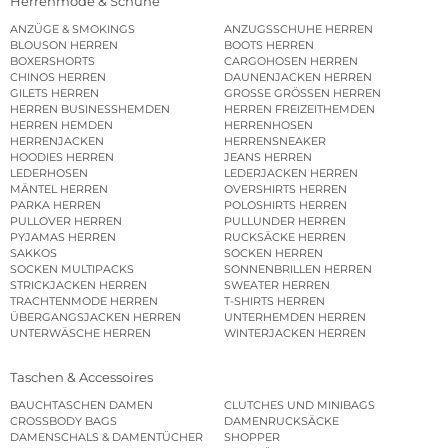
Herrenmode & Schuhe
ANZÜGE & SMOKINGS
ANZUGSSCHUHE HERREN
BLOUSON HERREN
BOOTS HERREN
BOXERSHORTS
CARGOHOSEN HERREN
CHINOS HERREN
DAUNENJACKEN HERREN
GILETS HERREN
GROSSE GRÖSSEN HERREN
HERREN BUSINESSHEMDEN
HERREN FREIZEITHEMDEN
HERREN HEMDEN
HERRENHOSEN
HERRENJACKEN
HERRENSNEAKER
HOODIES HERREN
JEANS HERREN
LEDERHOSEN
LEDERJACKEN HERREN
MÄNTEL HERREN
OVERSHIRTS HERREN
PARKA HERREN
POLOSHIRTS HERREN
PULLOVER HERREN
PULLUNDER HERREN
PYJAMAS HERREN
RUCKSÄCKE HERREN
SAKKOS
SOCKEN HERREN
SOCKEN MULTIPACKS
SONNENBRILLEN HERREN
STRICKJACKEN HERREN
SWEATER HERREN
TRACHTENMODE HERREN
T-SHIRTS HERREN
ÜBERGANGSJACKEN HERREN
UNTERHEMDEN HERREN
UNTERWÄSCHE HERREN
WINTERJACKEN HERREN
Taschen & Accessoires
BAUCHTASCHEN DAMEN
CLUTCHES UND MINIBAGS
CROSSBODY BAGS
DAMENRUCKSÄCKE
DAMENSCHALS & DAMENTÜCHER
SHOPPER