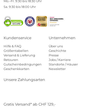
Mo.–Fr. 9:30 bis 18:30 Uhr
Sa. 9:30 bis 18:00 Uhr
Kundenservice
Unternehmen
Hilfe & FAQ
Über uns
Größentabellen
Geschichte
Versand & Lieferung
Presse
Retouren
Jobs / Karriere
Gutscheinbedingungen
Standorte / Häuser
Geschenkkarten
Newsletter
Unsere Zahlungsarten
Klarna
Mastercard
Visa
Diners
Applepay
Paypal
Gratis Versand* ab CHF 129,-