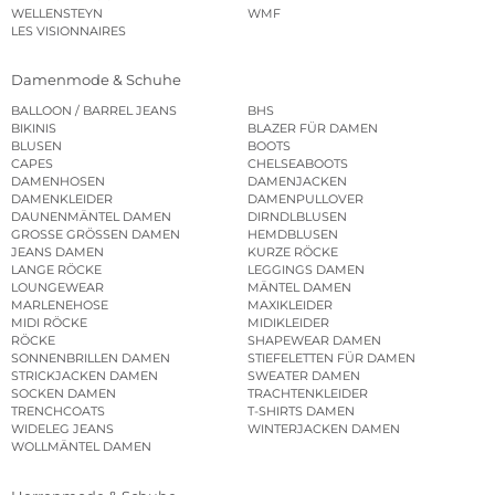
WELLENSTEYN
WMF
LES VISIONNAIRES
Damenmode & Schuhe
BALLOON / BARREL JEANS
BHS
BIKINIS
BLAZER FÜR DAMEN
BLUSEN
BOOTS
CAPES
CHELSEABOOTS
DAMENHOSEN
DAMENJACKEN
DAMENKLEIDER
DAMENPULLOVER
DAUNENMÄNTEL DAMEN
DIRNDLBLUSEN
GROSSE GRÖSSEN DAMEN
HEMDBLUSEN
JEANS DAMEN
KURZE RÖCKE
LANGE RÖCKE
LEGGINGS DAMEN
LOUNGEWEAR
MÄNTEL DAMEN
MARLENEHOSE
MAXIKLEIDER
MIDI RÖCKE
MIDIKLEIDER
RÖCKE
SHAPEWEAR DAMEN
SONNENBRILLEN DAMEN
STIEFELETTEN FÜR DAMEN
STRICKJACKEN DAMEN
SWEATER DAMEN
SOCKEN DAMEN
TRACHTENKLEIDER
TRENCHCOATS
T-SHIRTS DAMEN
WIDELEG JEANS
WINTERJACKEN DAMEN
WOLLMÄNTEL DAMEN