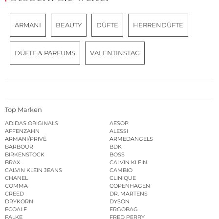
ARMANI
BEAUTY
DÜFTE
HERRENDÜFTE
DÜFTE & PARFUMS
VALENTINSTAG
Top Marken
ADIDAS ORIGINALS
AESOP
AFFENZAHN
ALESSI
ARMANI/PRIVÉ
ARMEDANGELS
BARBOUR
BDK
BIRKENSTOCK
BOSS
BRAX
CALVIN KLEIN
CALVIN KLEIN JEANS
CAMBIO
CHANEL
CLINIQUE
COMMA
COPENHAGEN
CREED
DR. MARTENS
DRYKORN
DYSON
ECOALF
ERGOBAG
FALKE
FRED PERRY