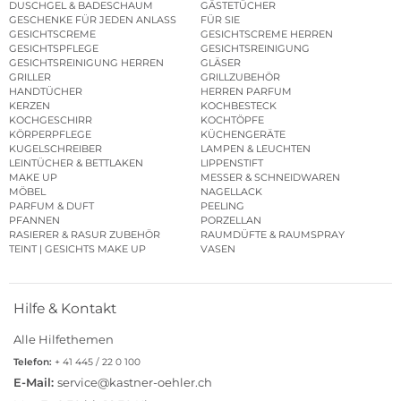
DUSCHGEL & BADESCHAUM
GÄSTETÜCHER
GESCHENKE FÜR JEDEN ANLASS
FÜR SIE
GESICHTSCREME
GESICHTSCREME HERREN
GESICHTSPFLEGE
GESICHTSREINIGUNG
GESICHTSREINIGUNG HERREN
GLÄSER
GRILLER
GRILLZUBEHÖR
HANDTÜCHER
HERREN PARFUM
KERZEN
KOCHBESTECK
KOCHGESCHIRR
KOCHTÖPFE
KÖRPERPFLEGE
KÜCHENGERÄTE
KUGELSCHREIBER
LAMPEN & LEUCHTEN
LEINTÜCHER & BETTLAKEN
LIPPENSTIFT
MAKE UP
MESSER & SCHNEIDWAREN
MÖBEL
NAGELLACK
PARFUM & DUFT
PEELING
PFANNEN
PORZELLAN
RASIERER & RASUR ZUBEHÖR
RAUMDÜFTE & RAUMSPRAY
TEINT | GESICHTS MAKE UP
VASEN
Hilfe & Kontakt
Alle Hilfethemen
Telefon:
+ 41 445 / 22 0 100
E-Mail:
service@kastner-oehler.ch