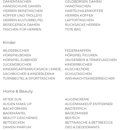
DAMENTASCHEN
GELDBÖRSEN DAMEN
HANDSCHUHE DAMEN
HANDTASCHEN
HERREN REISETASCHEN
HARTSCHALENKOFFER
KOFFER UND TROLLEYS
HERREN KOFFER
HERREN KULTURBEUTEL
LAPTOPTASCHEN
REISEGEPÄCK DAMEN
RUCKSÄCKE HERREN
TASCHEN FÜR HERREN
TOTE BAG
Kinder
BILDERBÜCHER
FEDERMAPPEN
HÖRSPIELBOXEN
HÖRSPIEL FIGUREN
HÖRSPIEL ZUBEHÖR
JAUSENBOX & TRINKFLASCHEN
JUGENDBÜCHER
KINDERBÜCHER
KINDERGARTENRUCKSACK | KINDERGARTENBEUTEL
KUSCHELTIERE
SACHBÜCHER & KINDERLEXIKA
SCHULTASCHEN
TURNBEUTEL & SPORTTASCHEN
WEIHNACHTSKINDERBÜCHER
Home & Beauty
AFTER SUN
AUGENCREME
AUGEN MAKE UP
AUGENMAKEUP ENTFERNER
BACKFORMEN
BADTEPPICH
BADEMÄNTEL
BADEZIMMER
BEAUTY GESCHENKE
BESTECK
BETTDECKEN
BETTWÄSCHE & BETTBEZÜGE
DAMEN PARFUM
DEO & DEODORANTS