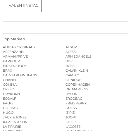
VALENTINSTAG
Top Marken
ADIDAS ORIGINALS
AESOP
AFFENZAHN
ALESSI
ARMANI/PRIVÉ
ARMEDANGELS
BARBOUR
BDK
BIRKENSTOCK
BOSS
BRAX
CALVIN KLEIN
CALVIN KLEIN JEANS
CAMBIO
CHANEL
CLINIQUE
COMMA
COPENHAGEN
CREED
DR. MARTENS
DRYKORN
DYSON
ECOALF
ERGOBAG
FALKE
FRED PERRY
GOT BAG
GUESS
HUGO
IZIPIZI
JACK & JONES
JOOP!
KAPTEN & SON
KIEHL’S
LA PRAIRIE
LACOSTE