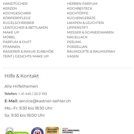
HANDTÜCHER
HERREN PARFUM
KERZEN
KOCHBESTECK
KOCHGESCHIRR
KOCHTÖPFE
KÖRPERPFLEGE
KÜCHENGERÄTE
KUGELSCHREIBER
LAMPEN & LEUCHTEN
LEINTÜCHER & BETTLAKEN
LIPPENSTIFT
MAKE UP
MESSER & SCHNEIDWAREN
MÖBEL
NAGELLACK
PARFUM & DUFT
PEELING
PFANNEN
PORZELLAN
RASIERER & RASUR ZUBEHÖR
RAUMDÜFTE & RAUMSPRAY
TEINT | GESICHTS MAKE UP
VASEN
Hilfe & Kontakt
Alle Hilfethemen
Telefon:
+ 41 445 / 22 0 100
E-Mail:
service@kastner-oehler.ch
Mo.–Fr. 9:30 bis 18:30 Uhr
Sa. 9:30 bis 18:00 Uhr