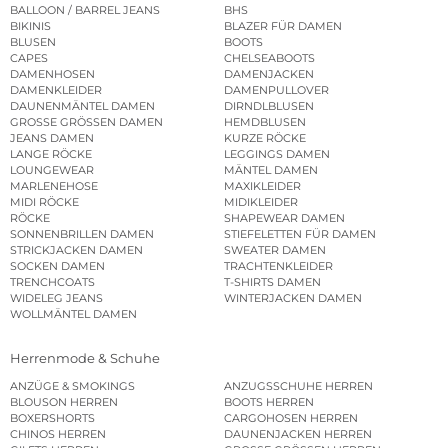
BALLOON / BARREL JEANS
BHS
BIKINIS
BLAZER FÜR DAMEN
BLUSEN
BOOTS
CAPES
CHELSEABOOTS
DAMENHOSEN
DAMENJACKEN
DAMENKLEIDER
DAMENPULLOVER
DAUNENMÄNTEL DAMEN
DIRNDLBLUSEN
GROSSE GRÖSSEN DAMEN
HEMDBLUSEN
JEANS DAMEN
KURZE RÖCKE
LANGE RÖCKE
LEGGINGS DAMEN
LOUNGEWEAR
MÄNTEL DAMEN
MARLENEHOSE
MAXIKLEIDER
MIDI RÖCKE
MIDIKLEIDER
RÖCKE
SHAPEWEAR DAMEN
SONNENBRILLEN DAMEN
STIEFELETTEN FÜR DAMEN
STRICKJACKEN DAMEN
SWEATER DAMEN
SOCKEN DAMEN
TRACHTENKLEIDER
TRENCHCOATS
T-SHIRTS DAMEN
WIDELEG JEANS
WINTERJACKEN DAMEN
WOLLMÄNTEL DAMEN
Herrenmode & Schuhe
ANZÜGE & SMOKINGS
ANZUGSSCHUHE HERREN
BLOUSON HERREN
BOOTS HERREN
BOXERSHORTS
CARGOHOSEN HERREN
CHINOS HERREN
DAUNENJACKEN HERREN