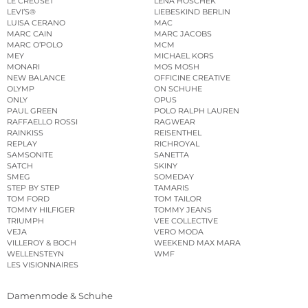
LE CREUSET
LENA HOSCHEK
LEVI’S®
LIEBESKIND BERLIN
LUISA CERANO
MAC
MARC CAIN
MARC JACOBS
MARC O’POLO
MCM
MEY
MICHAEL KORS
MONARI
MOS MOSH
NEW BALANCE
OFFICINE CREATIVE
OLYMP
ON SCHUHE
ONLY
OPUS
PAUL GREEN
POLO RALPH LAUREN
RAFFAELLO ROSSI
RAGWEAR
RAINKISS
REISENTHEL
REPLAY
RICHROYAL
SAMSONITE
SANETTA
SATCH
SKINY
SMEG
SOMEDAY
STEP BY STEP
TAMARIS
TOM FORD
TOM TAILOR
TOMMY HILFIGER
TOMMY JEANS
TRIUMPH
VEE COLLECTIVE
VEJA
VERO MODA
VILLEROY & BOCH
WEEKEND MAX MARA
WELLENSTEYN
WMF
LES VISIONNAIRES
Damenmode & Schuhe