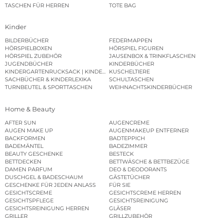
TASCHEN FÜR HERREN
TOTE BAG
Kinder
BILDERBÜCHER
FEDERMAPPEN
HÖRSPIELBOXEN
HÖRSPIEL FIGUREN
HÖRSPIEL ZUBEHÖR
JAUSENBOX & TRINKFLASCHEN
JUGENDBÜCHER
KINDERBÜCHER
KINDERGARTENRUCKSACK | KINDERGARTENBEUTEL
KUSCHELTIERE
SACHBÜCHER & KINDERLEXIKA
SCHULTASCHEN
TURNBEUTEL & SPORTTASCHEN
WEIHNACHTSKINDERBÜCHER
Home & Beauty
AFTER SUN
AUGENCREME
AUGEN MAKE UP
AUGENMAKEUP ENTFERNER
BACKFORMEN
BADTEPPICH
BADEMÄNTEL
BADEZIMMER
BEAUTY GESCHENKE
BESTECK
BETTDECKEN
BETTWÄSCHE & BETTBEZÜGE
DAMEN PARFUM
DEO & DEODORANTS
DUSCHGEL & BADESCHAUM
GÄSTETÜCHER
GESCHENKE FÜR JEDEN ANLASS
FÜR SIE
GESICHTSCREME
GESICHTSCREME HERREN
GESICHTSPFLEGE
GESICHTSREINIGUNG
GESICHTSREINIGUNG HERREN
GLÄSER
GRILLER
GRILLZUBEHÖR