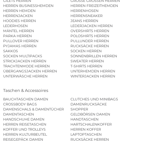
GILETS HERREN
GROSSE GRÖSSEN HERREN
HERREN BUSINESSHEMDEN
HERREN FREIZEITHEMDEN
HERREN HEMDEN
HERRENHOSEN
HERRENJACKEN
HERRENSNEAKER
HOODIES HERREN
JEANS HERREN
LEDERHOSEN
LEDERJACKEN HERREN
MÄNTEL HERREN
OVERSHIRTS HERREN
PARKA HERREN
POLOSHIRTS HERREN
PULLOVER HERREN
PULLUNDER HERREN
PYJAMAS HERREN
RUCKSÄCKE HERREN
SAKKOS
SOCKEN HERREN
SOCKEN MULTIPACKS
SONNENBRILLEN HERREN
STRICKJACKEN HERREN
SWEATER HERREN
TRACHTENMODE HERREN
T-SHIRTS HERREN
ÜBERGANGSJACKEN HERREN
UNTERHEMDEN HERREN
UNTERWÄSCHE HERREN
WINTERJACKEN HERREN
Taschen & Accessoires
BAUCHTASCHEN DAMEN
CLUTCHES UND MINIBAGS
CROSSBODY BAGS
DAMENRUCKSÄCKE
DAMENSCHALS & DAMENTÜCHER
SHOPPER
DAMENTASCHEN
GELDBÖRSEN DAMEN
HANDSCHUHE DAMEN
HANDTASCHEN
HERREN REISETASCHEN
HARTSCHALENKOFFER
KOFFER UND TROLLEYS
HERREN KOFFER
HERREN KULTURBEUTEL
LAPTOPTASCHEN
REISEGEPÄCK DAMEN
RUCKSÄCKE HERREN