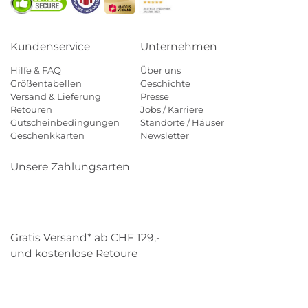
Kundenservice
Unternehmen
Hilfe & FAQ
Über uns
Größentabellen
Geschichte
Versand & Lieferung
Presse
Retouren
Jobs / Karriere
Gutscheinbedingungen
Standorte / Häuser
Geschenkkarten
Newsletter
Unsere Zahlungsarten
Klarna
Mastercard
Visa
Diners
Applepay
Paypal
Gratis Versand* ab CHF 129,-
und kostenlose Retoure
Schweizer Post
Gebrüder Weiss