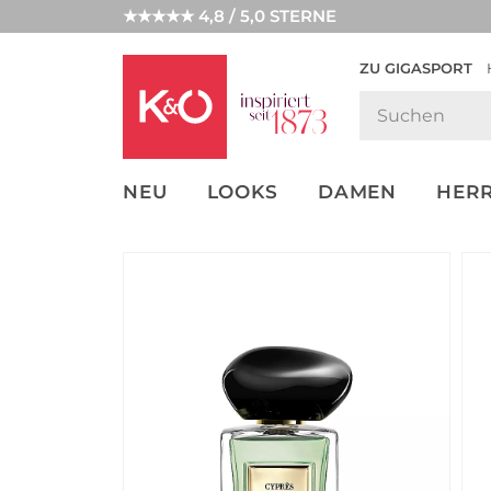
★★★★★ 4,8 / 5,0 STERNE
ZU GIGASPORT
GET THE
NEW IN
WEDDING
LOOK
VIBES
NEU
LOOKS
DAMEN
HER