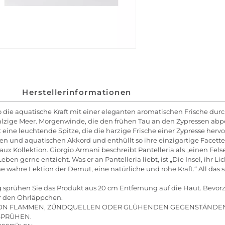
Herstellerinformationen
o die aquatische Kraft mit einer eleganten aromatischen Frische d
alzige Meer. Morgenwinde, die den frühen Tau an den Zypressen abper
eine leuchtende Spitze, die die harzige Frische einer Zypresse hervo
chen und aquatischen Akkord und enthüllt so ihre einzigartige Facett
Eaux Kollektion. Giorgio Armani beschreibt Pantelleria als „einen Fel
Leben gerne entzieht. Was er an Pantelleria liebt, ist „Die Insel, ihr 
e wahre Lektion der Demut, eine natürliche und rohe Kraft.“ All das 
prühen Sie das Produkt aus 20 cm Entfernung auf die Haut. Bevorz
er den Ohrläppchen.
VON FLAMMEN, ZÜNDQUELLEN ODER GLÜHENDEN GEGENSTÄNDEN
 SPRÜHEN.