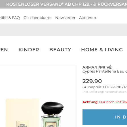
KOSTENLOSER VERSAND* AB CHF 129,- & RÜCKVERSA
Hilfe & FAQ
Geschenkkarte
Newsletter
Aktionen
REN
KINDER
BEAUTY
HOME & LIVING
ARMANI/PRIVÉ
Cyprès Pantelleria Eau 
229.90
Grundpreis: CHF 229.90 / P
inkl. Mwst zzgl.
Versandkosten
Achtung:
Nur noch 2 Stück
IN 