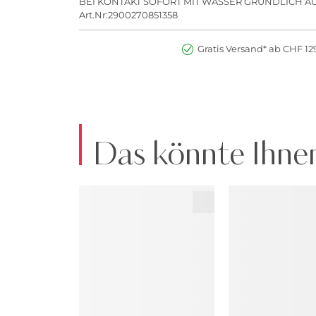
BEI KONTAKT SOFORT MIT WASSER GRÜNDLICH A
Art.Nr:2900270851358
Gratis Versand* ab CHF 129
Das könnte Ihnen