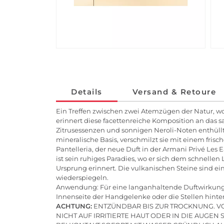
Details
Versand & Retoure
Ein Treffen zwischen zwei Atemzügen der Natur, w
erinnert diese facettenreiche Komposition an das s
Zitrusessenzen und sonnigen Neroli-Noten enthüllt 
mineralische Basis, verschmilzt sie mit einem fris
Pantelleria, der neue Duft in der Armani Privé Les 
ist sein ruhiges Paradies, wo er sich dem schnellen 
Ursprung erinnert. Die vulkanischen Steine sind ein
wiederspiegeln.
Anwendung: Für eine langanhaltende Duftwirkung s
Innenseite der Handgelenke oder die Stellen hint
ACHTUNG:
ENTZÜNDBAR BIS ZUR TROCKNUNG. 
NICHT AUF IRRITIERTE HAUT ODER IN DIE AUGEN