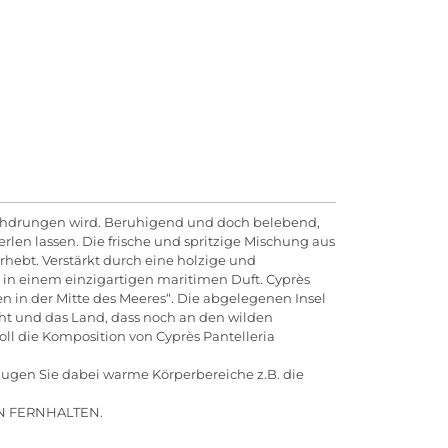
urchdrungen wird. Beruhigend und doch belebend,
len lassen. Die frische und spritzige Mischung aus
rhebt. Verstärkt durch eine holzige und
e in einem einzigartigen maritimen Duft. Cyprès
sen in der Mitte des Meeres“. Die abgelegenen Insel
Licht und das Land, dass noch an den wilden
soll die Komposition von Cyprès Pantelleria
ugen Sie dabei warme Körperbereiche z.B. die
 FERNHALTEN.