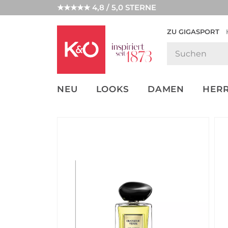
★★★★★ 4,8 / 5,0 STERNE
ZU GIGASPORT
GET THE
NEW IN
WEDDING
LOOK
VIBES
NEU
LOOKS
DAMEN
HER