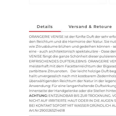
Details
Versand & Retoure
ORANGERIE VENISE ist der fünfte Duft der sehr erfol
den Reichtum und die Harmonie der Natur. Sie nutz
wie Zitrusbäume blühen und gedeihen können - selbs
eine - auch architektonisch spektakuläre - Oase
VENISE fängt die ganze Schönheit dieser pulsieren
ERFRISCHENDES DUFTERLEBNIS ORANGERIE VENISE ist
meisterhaft mit dem Facettenreichtum der Bigarade B
zartbittere Zitrusnoten. Der leicht holzige Duft b
hallt unvergesslich nach mit kostbarem Zedernhol
überwältigenden Reichtum der Natur in der legen
Anwendung: Für eine langanhaltende Duftwirkung s
Innenseite der Handgelenke oder die Stellen hint
ACHTUNG:
ENTZÜNDBAR BIS ZUR TROCKNUNG. 
NICHT AUF IRRITIERTE HAUT ODER IN DIE AUGEN
BEI KONTAKT SOFORT MIT WASSER GRÜNDLICH A
Art.Nr:2900265214618