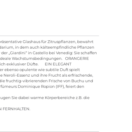
präsentative Glashaus für Zitruspflanzen, bewahrt
idarium, in dem auch kälteempfindliche Pflanzen
r „Giardini“ in Castello bei Venedig: Sie schaffen
 und ideale Wachstumsbedingungen. ORANGERIE
 Reich exklusiver Düfte. EIN ELEGANT
ebenso opulente wie subtile Duft spielt
e Neroli-Essenz und ihre Frucht als erfrischende,
 die fruchtig-vibrierenden Frische von Buchu und
ümeurs Dominique Ropion (IFF), feiert den
ugen Sie dabei warme Körperbereiche z.B. die
 FERNHALTEN.