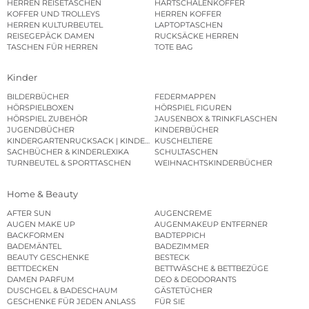
HERREN REISETASCHEN
HARTSCHALENKOFFER
KOFFER UND TROLLEYS
HERREN KOFFER
HERREN KULTURBEUTEL
LAPTOPTASCHEN
REISEGEPÄCK DAMEN
RUCKSÄCKE HERREN
TASCHEN FÜR HERREN
TOTE BAG
Kinder
BILDERBÜCHER
FEDERMAPPEN
HÖRSPIELBOXEN
HÖRSPIEL FIGUREN
HÖRSPIEL ZUBEHÖR
JAUSENBOX & TRINKFLASCHEN
JUGENDBÜCHER
KINDERBÜCHER
KINDERGARTENRUCKSACK | KINDERGARTENBEUTEL
KUSCHELTIERE
SACHBÜCHER & KINDERLEXIKA
SCHULTASCHEN
TURNBEUTEL & SPORTTASCHEN
WEIHNACHTSKINDERBÜCHER
Home & Beauty
AFTER SUN
AUGENCREME
AUGEN MAKE UP
AUGENMAKEUP ENTFERNER
BACKFORMEN
BADTEPPICH
BADEMÄNTEL
BADEZIMMER
BEAUTY GESCHENKE
BESTECK
BETTDECKEN
BETTWÄSCHE & BETTBEZÜGE
DAMEN PARFUM
DEO & DEODORANTS
DUSCHGEL & BADESCHAUM
GÄSTETÜCHER
GESCHENKE FÜR JEDEN ANLASS
FÜR SIE