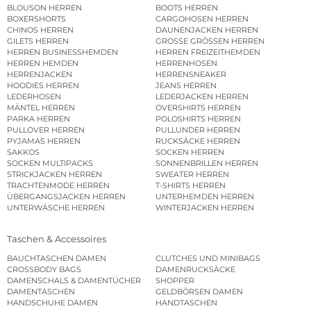
BLOUSON HERREN
BOOTS HERREN
BOXERSHORTS
CARGOHOSEN HERREN
CHINOS HERREN
DAUNENJACKEN HERREN
GILETS HERREN
GROSSE GRÖSSEN HERREN
HERREN BUSINESSHEMDEN
HERREN FREIZEITHEMDEN
HERREN HEMDEN
HERRENHOSEN
HERRENJACKEN
HERRENSNEAKER
HOODIES HERREN
JEANS HERREN
LEDERHOSEN
LEDERJACKEN HERREN
MÄNTEL HERREN
OVERSHIRTS HERREN
PARKA HERREN
POLOSHIRTS HERREN
PULLOVER HERREN
PULLUNDER HERREN
PYJAMAS HERREN
RUCKSÄCKE HERREN
SAKKOS
SOCKEN HERREN
SOCKEN MULTIPACKS
SONNENBRILLEN HERREN
STRICKJACKEN HERREN
SWEATER HERREN
TRACHTENMODE HERREN
T-SHIRTS HERREN
ÜBERGANGSJACKEN HERREN
UNTERHEMDEN HERREN
UNTERWÄSCHE HERREN
WINTERJACKEN HERREN
Taschen & Accessoires
BAUCHTASCHEN DAMEN
CLUTCHES UND MINIBAGS
CROSSBODY BAGS
DAMENRUCKSÄCKE
DAMENSCHALS & DAMENTÜCHER
SHOPPER
DAMENTASCHEN
GELDBÖRSEN DAMEN
HANDSCHUHE DAMEN
HANDTASCHEN