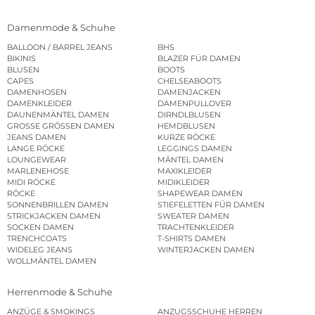
Damenmode & Schuhe
BALLOON / BARREL JEANS
BHS
BIKINIS
BLAZER FÜR DAMEN
BLUSEN
BOOTS
CAPES
CHELSEABOOTS
DAMENHOSEN
DAMENJACKEN
DAMENKLEIDER
DAMENPULLOVER
DAUNENMÄNTEL DAMEN
DIRNDLBLUSEN
GROSSE GRÖSSEN DAMEN
HEMDBLUSEN
JEANS DAMEN
KURZE RÖCKE
LANGE RÖCKE
LEGGINGS DAMEN
LOUNGEWEAR
MÄNTEL DAMEN
MARLENEHOSE
MAXIKLEIDER
MIDI RÖCKE
MIDIKLEIDER
RÖCKE
SHAPEWEAR DAMEN
SONNENBRILLEN DAMEN
STIEFELETTEN FÜR DAMEN
STRICKJACKEN DAMEN
SWEATER DAMEN
SOCKEN DAMEN
TRACHTENKLEIDER
TRENCHCOATS
T-SHIRTS DAMEN
WIDELEG JEANS
WINTERJACKEN DAMEN
WOLLMÄNTEL DAMEN
Herrenmode & Schuhe
ANZÜGE & SMOKINGS
ANZUGSSCHUHE HERREN