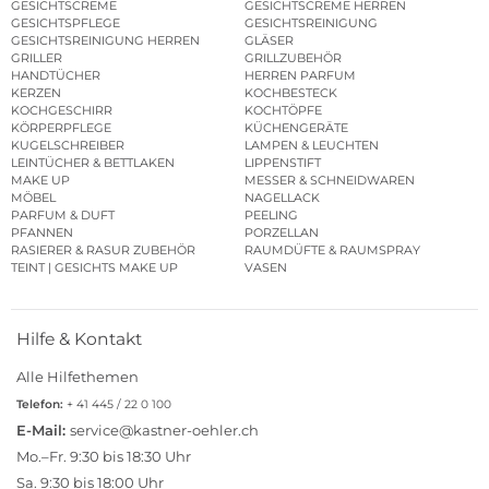
GESICHTSCREME
GESICHTSCREME HERREN
GESICHTSPFLEGE
GESICHTSREINIGUNG
GESICHTSREINIGUNG HERREN
GLÄSER
GRILLER
GRILLZUBEHÖR
HANDTÜCHER
HERREN PARFUM
KERZEN
KOCHBESTECK
KOCHGESCHIRR
KOCHTÖPFE
KÖRPERPFLEGE
KÜCHENGERÄTE
KUGELSCHREIBER
LAMPEN & LEUCHTEN
LEINTÜCHER & BETTLAKEN
LIPPENSTIFT
MAKE UP
MESSER & SCHNEIDWAREN
MÖBEL
NAGELLACK
PARFUM & DUFT
PEELING
PFANNEN
PORZELLAN
RASIERER & RASUR ZUBEHÖR
RAUMDÜFTE & RAUMSPRAY
TEINT | GESICHTS MAKE UP
VASEN
Hilfe & Kontakt
Alle Hilfethemen
Telefon:
+ 41 445 / 22 0 100
E-Mail:
service@kastner-oehler.ch
Mo.–Fr. 9:30 bis 18:30 Uhr
Sa. 9:30 bis 18:00 Uhr