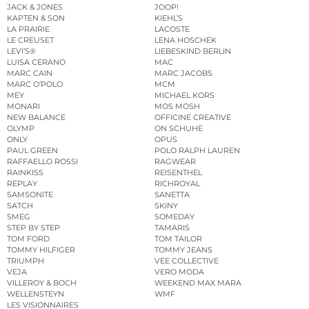
JACK & JONES
JOOP!
KAPTEN & SON
KIEHL’S
LA PRAIRIE
LACOSTE
LE CREUSET
LENA HOSCHEK
LEVI’S®
LIEBESKIND BERLIN
LUISA CERANO
MAC
MARC CAIN
MARC JACOBS
MARC O’POLO
MCM
MEY
MICHAEL KORS
MONARI
MOS MOSH
NEW BALANCE
OFFICINE CREATIVE
OLYMP
ON SCHUHE
ONLY
OPUS
PAUL GREEN
POLO RALPH LAUREN
RAFFAELLO ROSSI
RAGWEAR
RAINKISS
REISENTHEL
REPLAY
RICHROYAL
SAMSONITE
SANETTA
SATCH
SKINY
SMEG
SOMEDAY
STEP BY STEP
TAMARIS
TOM FORD
TOM TAILOR
TOMMY HILFIGER
TOMMY JEANS
TRIUMPH
VEE COLLECTIVE
VEJA
VERO MODA
VILLEROY & BOCH
WEEKEND MAX MARA
WELLENSTEYN
WMF
LES VISIONNAIRES