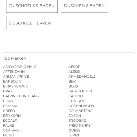
DUSCHGELS & BADEN
DUSCHEN & BADEN
DUSCHGEL HERREN
Top Marken
ADIDAS ORIGINALS
AESOP
AFFENZAHN
ALESSI
ARMANI/PRIVÉ
ARMEDANGELS
BARBOUR
BDK
BIRKENSTOCK
BOSS
BRAX
CALVIN KLEIN
CALVIN KLEIN JEANS
CAMBIO
CHANEL
CLINIQUE
COMMA
COPENHAGEN
CREED
DR. MARTENS
DRYKORN
DYSON
ECOALF
ERGOBAG
FALKE
FRED PERRY
GOT BAG
GUESS
HUGO
IZIPIZI