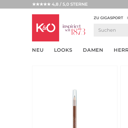
★★★★★ 4,8 / 5,0 STERNE
ZU GIGASPORT
GET THE
NEW IN
WEDDING
LOOK
VIBES
NEU
LOOKS
DAMEN
HER