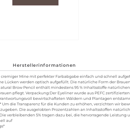
Herstellerinformationen
, cremiger Mine mit perfekter Farbabgabe einfach und schnell auf
ine Lücken werden optisch aufgefüllt. Die natürliche Form der Braue
tural Brow Pencil enthält mindestens 95 % Inhaltsstoffe natürlichen 
en pflegt. Verpackung:Der Eyeliner wurde aus PEFC zertifizierten 
s verantwortungsvoll bewirtschafteten Wäldern und Plantagen entsta
 * Um die Transparenz für die Kunden zu erhöhen, verzichten wir be
e anzugeben. Die ausgelobten Prozentzahlen an Inhaltsstoffen natürli
 Die verbleibenden 5% tragen dazu bei, die hervorragende Leistung u
ell auf
ngs*