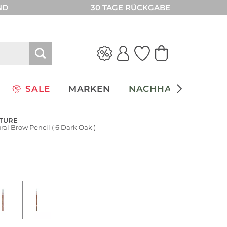
ND
30 TAGE RÜCKGABE
SALE
MARKEN
NACHHALTIGKEIT
TURE
al Brow Pencil ( 6 Dark Oak )