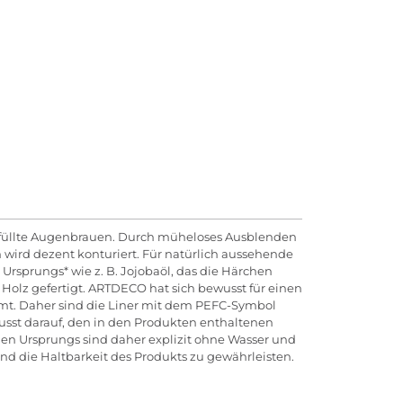
gefüllte Augenbrauen. Durch müheloses Ausblenden
n wird dezent konturiert. Für natürlich aussehende
Ursprungs* wie z. B. Jojobaöl, das die Härchen
Holz gefertigt. ARTDECO hat sich bewusst für einen
mmt. Daher sind die Liner mit dem PEFC-Symbol
wusst darauf, den in den Produkten enthaltenen
chen Ursprungs sind daher explizit ohne Wasser und
nd die Haltbarkeit des Produkts zu gewährleisten.