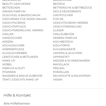
BADEMÄNTEL
BADEZIMMER
BEAUTY GESCHENKE
BESTECK
BETTDECKEN
BETTWÄSCHE & BETTBEZÜGE
DAMEN PARFUM
DEO & DEODORANTS
DUSCHGEL & BADESCHAUM
GÄSTETÜCHER
GESCHENKE FÜR JEDEN ANLASS
FÜR SIE
GESICHTSCREME
GESICHTSCREME HERREN
GESICHTSPFLEGE
GESICHTSREINIGUNG
GESICHTSREINIGUNG HERREN
GLÄSER
GRILLER
GRILLZUBEHÖR
HANDTÜCHER
HERREN PARFUM
KERZEN
KOCHBESTECK
KOCHGESCHIRR
KOCHTÖPFE
KÖRPERPFLEGE
KÜCHENGERÄTE
KUGELSCHREIBER
LAMPEN & LEUCHTEN
LEINTÜCHER & BETTLAKEN
LIPPENSTIFT
MAKE UP
MESSER & SCHNEIDWAREN
MÖBEL
NAGELLACK
PARFUM & DUFT
PEELING
PFANNEN
PORZELLAN
RASIERER & RASUR ZUBEHÖR
RAUMDÜFTE & RAUMSPRAY
TEINT | GESICHTS MAKE UP
VASEN
Hilfe & Kontakt
Alle Hilfethemen