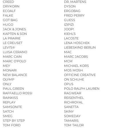
CREED
DR. MARTENS
DRYKORN
DYSON
ECOALF
ERGOBAG
FALKE
FRED PERRY
GOT BAG
GUESS
HUGO
IZIPIZI
JACK & JONES
JOOP!
KAPTEN & SON
KIEHL’S
LA PRAIRIE
LACOSTE
LE CREUSET
LENA HOSCHEK
LEVI’S®
LIEBESKIND BERLIN
LUISA CERANO
MAC
MARC CAIN
MARC JACOBS
MARC O’POLO
MCM
MEY
MICHAEL KORS
MONARI
MOS MOSH
NEW BALANCE
OFFICINE CREATIVE
OLYMP
ON SCHUHE
ONLY
OPUS
PAUL GREEN
POLO RALPH LAUREN
RAFFAELLO ROSSI
RAGWEAR
RAINKISS
REISENTHEL
REPLAY
RICHROYAL
SAMSONITE
SANETTA
SATCH
SKINY
SMEG
SOMEDAY
STEP BY STEP
TAMARIS
TOM FORD
TOM TAILOR