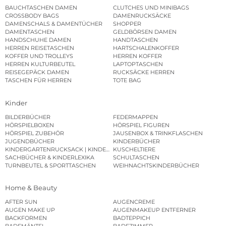
BAUCHTASCHEN DAMEN
CLUTCHES UND MINIBAGS
CROSSBODY BAGS
DAMENRUCKSÄCKE
DAMENSCHALS & DAMENTÜCHER
SHOPPER
DAMENTASCHEN
GELDBÖRSEN DAMEN
HANDSCHUHE DAMEN
HANDTASCHEN
HERREN REISETASCHEN
HARTSCHALENKOFFER
KOFFER UND TROLLEYS
HERREN KOFFER
HERREN KULTURBEUTEL
LAPTOPTASCHEN
REISEGEPÄCK DAMEN
RUCKSÄCKE HERREN
TASCHEN FÜR HERREN
TOTE BAG
Kinder
BILDERBÜCHER
FEDERMAPPEN
HÖRSPIELBOXEN
HÖRSPIEL FIGUREN
HÖRSPIEL ZUBEHÖR
JAUSENBOX & TRINKFLASCHEN
JUGENDBÜCHER
KINDERBÜCHER
KINDERGARTENRUCKSACK | KINDERGARTENBEUTEL
KUSCHELTIERE
SACHBÜCHER & KINDERLEXIKA
SCHULTASCHEN
TURNBEUTEL & SPORTTASCHEN
WEIHNACHTSKINDERBÜCHER
Home & Beauty
AFTER SUN
AUGENCREME
AUGEN MAKE UP
AUGENMAKEUP ENTFERNER
BACKFORMEN
BADTEPPICH