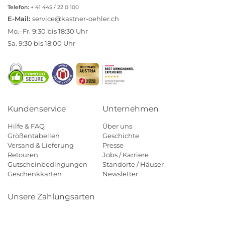
Telefon:
+ 41 445 / 22 0 100
E-Mail:
service@kastner-oehler.ch
Mo.–Fr. 9:30 bis 18:30 Uhr
Sa. 9:30 bis 18:00 Uhr
Kundenservice
Unternehmen
Hilfe & FAQ
Über uns
Größentabellen
Geschichte
Versand & Lieferung
Presse
Retouren
Jobs / Karriere
Gutscheinbedingungen
Standorte / Häuser
Geschenkkarten
Newsletter
Unsere Zahlungsarten
Klarna
Mastercard
Visa
Diners
Applepay
Paypal