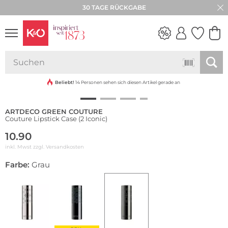
30 TAGE RÜCKGABE
NEW IN
WEDDING
VIBES
Beliebt!
14 Personen sehen sich diesen Artikel gerade an
ARTDECO GREEN COUTURE
Couture Lipstick Case (2 Iconic)
10.90
inkl. Mwst zzgl.
Versandkosten
Farbe:
Grau