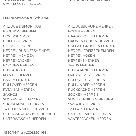
WOLLMÄNTEL DAMEN
Herrenmode & Schuhe
ANZÜGE & SMOKINGS
ANZUGSSCHUHE HERREN
BLOUSON HERREN
BOOTS HERREN
BOXERSHORTS
CARGOHOSEN HERREN
CHINOS HERREN
DAUNENJACKEN HERREN
GILETS HERREN
GROSSE GRÖSSEN HERREN
HERREN BUSINESSHEMDEN
HERREN FREIZEITHEMDEN
HERREN HEMDEN
HERRENHOSEN
HERRENJACKEN
HERRENSNEAKER
HOODIES HERREN
JEANS HERREN
LEDERHOSEN
LEDERJACKEN HERREN
MÄNTEL HERREN
OVERSHIRTS HERREN
PARKA HERREN
POLOSHIRTS HERREN
PULLOVER HERREN
PULLUNDER HERREN
PYJAMAS HERREN
RUCKSÄCKE HERREN
SAKKOS
SOCKEN HERREN
SOCKEN MULTIPACKS
SONNENBRILLEN HERREN
STRICKJACKEN HERREN
SWEATER HERREN
TRACHTENMODE HERREN
T-SHIRTS HERREN
ÜBERGANGSJACKEN HERREN
UNTERHEMDEN HERREN
UNTERWÄSCHE HERREN
WINTERJACKEN HERREN
Taschen & Accessoires