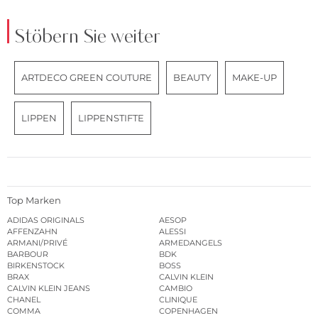
Stöbern Sie weiter
ARTDECO GREEN COUTURE
BEAUTY
MAKE-UP
LIPPEN
LIPPENSTIFTE
Top Marken
ADIDAS ORIGINALS
AESOP
AFFENZAHN
ALESSI
ARMANI/PRIVÉ
ARMEDANGELS
BARBOUR
BDK
BIRKENSTOCK
BOSS
BRAX
CALVIN KLEIN
CALVIN KLEIN JEANS
CAMBIO
CHANEL
CLINIQUE
COMMA
COPENHAGEN