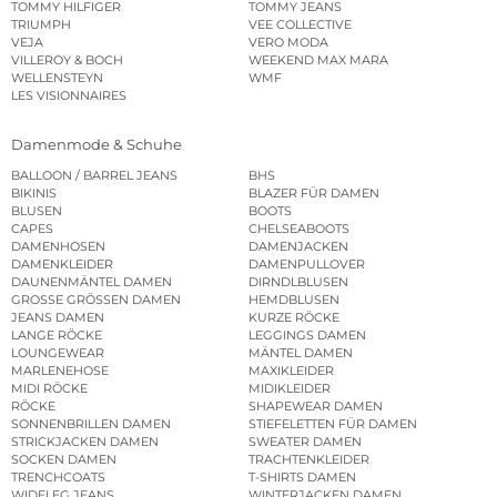
TOMMY HILFIGER
TOMMY JEANS
TRIUMPH
VEE COLLECTIVE
VEJA
VERO MODA
VILLEROY & BOCH
WEEKEND MAX MARA
WELLENSTEYN
WMF
LES VISIONNAIRES
Damenmode & Schuhe
BALLOON / BARREL JEANS
BHS
BIKINIS
BLAZER FÜR DAMEN
BLUSEN
BOOTS
CAPES
CHELSEABOOTS
DAMENHOSEN
DAMENJACKEN
DAMENKLEIDER
DAMENPULLOVER
DAUNENMÄNTEL DAMEN
DIRNDLBLUSEN
GROSSE GRÖSSEN DAMEN
HEMDBLUSEN
JEANS DAMEN
KURZE RÖCKE
LANGE RÖCKE
LEGGINGS DAMEN
LOUNGEWEAR
MÄNTEL DAMEN
MARLENEHOSE
MAXIKLEIDER
MIDI RÖCKE
MIDIKLEIDER
RÖCKE
SHAPEWEAR DAMEN
SONNENBRILLEN DAMEN
STIEFELETTEN FÜR DAMEN
STRICKJACKEN DAMEN
SWEATER DAMEN
SOCKEN DAMEN
TRACHTENKLEIDER
TRENCHCOATS
T-SHIRTS DAMEN
WIDELEG JEANS
WINTERJACKEN DAMEN