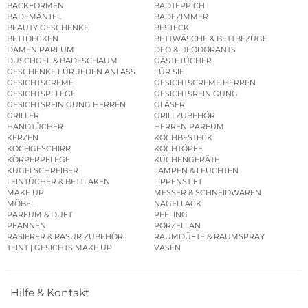
BACKFORMEN
BADTEPPICH
BADEMÄNTEL
BADEZIMMER
BEAUTY GESCHENKE
BESTECK
BETTDECKEN
BETTWÄSCHE & BETTBEZÜGE
DAMEN PARFUM
DEO & DEODORANTS
DUSCHGEL & BADESCHAUM
GÄSTETÜCHER
GESCHENKE FÜR JEDEN ANLASS
FÜR SIE
GESICHTSCREME
GESICHTSCREME HERREN
GESICHTSPFLEGE
GESICHTSREINIGUNG
GESICHTSREINIGUNG HERREN
GLÄSER
GRILLER
GRILLZUBEHÖR
HANDTÜCHER
HERREN PARFUM
KERZEN
KOCHBESTECK
KOCHGESCHIRR
KOCHTÖPFE
KÖRPERPFLEGE
KÜCHENGERÄTE
KUGELSCHREIBER
LAMPEN & LEUCHTEN
LEINTÜCHER & BETTLAKEN
LIPPENSTIFT
MAKE UP
MESSER & SCHNEIDWAREN
MÖBEL
NAGELLACK
PARFUM & DUFT
PEELING
PFANNEN
PORZELLAN
RASIERER & RASUR ZUBEHÖR
RAUMDÜFTE & RAUMSPRAY
TEINT | GESICHTS MAKE UP
VASEN
Hilfe & Kontakt