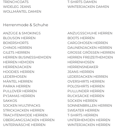
TRENCHCOATS
T-SHIRTS DAMEN
WIDELEG JEANS
WINTERJACKEN DAMEN
WOLLMÄNTEL DAMEN
Herrenmode & Schuhe
ANZÜGE & SMOKINGS
ANZUGSSCHUHE HERREN
BLOUSON HERREN
BOOTS HERREN
BOXERSHORTS
CARGOHOSEN HERREN
CHINOS HERREN
DAUNENJACKEN HERREN
GILETS HERREN
GROSSE GRÖSSEN HERREN
HERREN BUSINESSHEMDEN
HERREN FREIZEITHEMDEN
HERREN HEMDEN
HERRENHOSEN
HERRENJACKEN
HERRENSNEAKER
HOODIES HERREN
JEANS HERREN
LEDERHOSEN
LEDERJACKEN HERREN
MÄNTEL HERREN
OVERSHIRTS HERREN
PARKA HERREN
POLOSHIRTS HERREN
PULLOVER HERREN
PULLUNDER HERREN
PYJAMAS HERREN
RUCKSÄCKE HERREN
SAKKOS
SOCKEN HERREN
SOCKEN MULTIPACKS
SONNENBRILLEN HERREN
STRICKJACKEN HERREN
SWEATER HERREN
TRACHTENMODE HERREN
T-SHIRTS HERREN
ÜBERGANGSJACKEN HERREN
UNTERHEMDEN HERREN
UNTERWÄSCHE HERREN
WINTERJACKEN HERREN