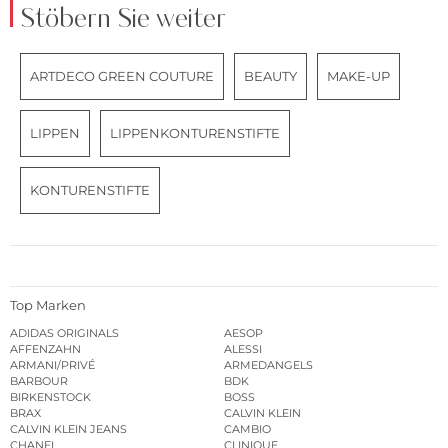
Stöbern Sie weiter
ARTDECO GREEN COUTURE
BEAUTY
MAKE-UP
LIPPEN
LIPPENKONTURENSTIFTE
KONTURENSTIFTE
Top Marken
ADIDAS ORIGINALS
AESOP
AFFENZAHN
ALESSI
ARMANI/PRIVÉ
ARMEDANGELS
BARBOUR
BDK
BIRKENSTOCK
BOSS
BRAX
CALVIN KLEIN
CALVIN KLEIN JEANS
CAMBIO
CHANEL
CLINIQUE