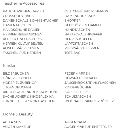
Taschen & Accessoires
BAUCHTASCHEN DAMEN
CLUTCHES UND MINIBAGS
CROSSBODY BAGS
DAMENRUCKSÄCKE
DAMENSCHALS & DAMENTÜCHER
SHOPPER
DAMENTASCHEN
GELDBÖRSEN DAMEN
HANDSCHUHE DAMEN
HANDTASCHEN
HERREN REISETASCHEN
HARTSCHALENKOFFER
KOFFER UND TROLLEYS
HERREN KOFFER
HERREN KULTURBEUTEL
LAPTOPTASCHEN
REISEGEPÄCK DAMEN
RUCKSÄCKE HERREN
TASCHEN FÜR HERREN
TOTE BAG
Kinder
BILDERBÜCHER
FEDERMAPPEN
HÖRSPIELBOXEN
HÖRSPIEL FIGUREN
HÖRSPIEL ZUBEHÖR
JAUSENBOX & TRINKFLASCHEN
JUGENDBÜCHER
KINDERBÜCHER
KINDERGARTENRUCKSACK | KINDERGARTENBEUTEL
KUSCHELTIERE
SACHBÜCHER & KINDERLEXIKA
SCHULTASCHEN
TURNBEUTEL & SPORTTASCHEN
WEIHNACHTSKINDERBÜCHER
Home & Beauty
AFTER SUN
AUGENCREME
AUGEN MAKE UP
AUGENMAKEUP ENTFERNER