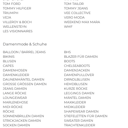
TOM FORD
TOM TAILOR
TOMMY HILFIGER
TOMMY JEANS
TRIUMPH
VEE COLLECTIVE
VEJA
VERO MODA
VILLEROY & BOCH
WEEKEND MAX MARA
WELLENSTEYN
WMF
LES VISIONNAIRES
Damenmode & Schuhe
BALLOON / BARREL JEANS
BHS
BIKINIS
BLAZER FÜR DAMEN
BLUSEN
BOOTS
CAPES
CHELSEABOOTS
DAMENHOSEN
DAMENJACKEN
DAMENKLEIDER
DAMENPULLOVER
DAUNENMÄNTEL DAMEN
DIRNDLBLUSEN
GROSSE GRÖSSEN DAMEN
HEMDBLUSEN
JEANS DAMEN
KURZE RÖCKE
LANGE RÖCKE
LEGGINGS DAMEN
LOUNGEWEAR
MÄNTEL DAMEN
MARLENEHOSE
MAXIKLEIDER
MIDI RÖCKE
MIDIKLEIDER
RÖCKE
SHAPEWEAR DAMEN
SONNENBRILLEN DAMEN
STIEFELETTEN FÜR DAMEN
STRICKJACKEN DAMEN
SWEATER DAMEN
SOCKEN DAMEN
TRACHTENKLEIDER