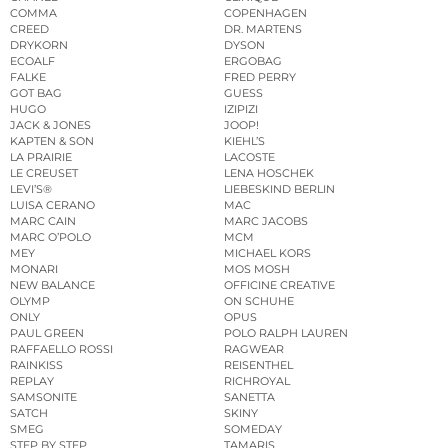
COMMA
COPENHAGEN
CREED
DR. MARTENS
DRYKORN
DYSON
ECOALF
ERGOBAG
FALKE
FRED PERRY
GOT BAG
GUESS
HUGO
IZIPIZI
JACK & JONES
JOOP!
KAPTEN & SON
KIEHL’S
LA PRAIRIE
LACOSTE
LE CREUSET
LENA HOSCHEK
LEVI’S®
LIEBESKIND BERLIN
LUISA CERANO
MAC
MARC CAIN
MARC JACOBS
MARC O’POLO
MCM
MEY
MICHAEL KORS
MONARI
MOS MOSH
NEW BALANCE
OFFICINE CREATIVE
OLYMP
ON SCHUHE
ONLY
OPUS
PAUL GREEN
POLO RALPH LAUREN
RAFFAELLO ROSSI
RAGWEAR
RAINKISS
REISENTHEL
REPLAY
RICHROYAL
SAMSONITE
SANETTA
SATCH
SKINY
SMEG
SOMEDAY
STEP BY STEP
TAMARIS