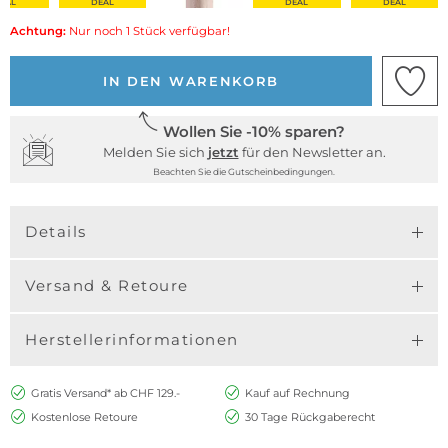
EAL
DEAL
DEAL
DEAL
Achtung:
Nur noch 1 Stück verfügbar!
IN DEN WARENKORB
Wollen Sie -10% sparen?
Melden Sie sich
jetzt
für den Newsletter an.
Beachten Sie die Gutscheinbedingungen.
Details
Versand & Retoure
Herstellerinformationen
Gratis Versand* ab CHF 129.-
Kauf auf Rechnung
Kostenlose Retoure
30 Tage Rückgaberecht