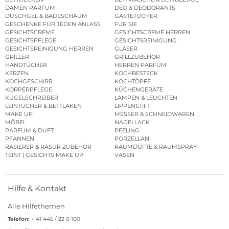
DAMEN PARFUM
DEO & DEODORANTS
DUSCHGEL & BADESCHAUM
GÄSTETÜCHER
GESCHENKE FÜR JEDEN ANLASS
FÜR SIE
GESICHTSCREME
GESICHTSCREME HERREN
GESICHTSPFLEGE
GESICHTSREINIGUNG
GESICHTSREINIGUNG HERREN
GLÄSER
GRILLER
GRILLZUBEHÖR
HANDTÜCHER
HERREN PARFUM
KERZEN
KOCHBESTECK
KOCHGESCHIRR
KOCHTÖPFE
KÖRPERPFLEGE
KÜCHENGERÄTE
KUGELSCHREIBER
LAMPEN & LEUCHTEN
LEINTÜCHER & BETTLAKEN
LIPPENSTIFT
MAKE UP
MESSER & SCHNEIDWAREN
MÖBEL
NAGELLACK
PARFUM & DUFT
PEELING
PFANNEN
PORZELLAN
RASIERER & RASUR ZUBEHÖR
RAUMDÜFTE & RAUMSPRAY
TEINT | GESICHTS MAKE UP
VASEN
Hilfe & Kontakt
Alle Hilfethemen
Telefon:
+ 41 445 / 22 0 100