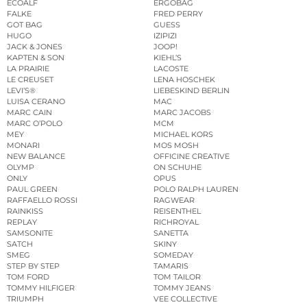
ECOALF
ERGOBAG
FALKE
FRED PERRY
GOT BAG
GUESS
HUGO
IZIPIZI
JACK & JONES
JOOP!
KAPTEN & SON
KIEHL’S
LA PRAIRIE
LACOSTE
LE CREUSET
LENA HOSCHEK
LEVI’S®
LIEBESKIND BERLIN
LUISA CERANO
MAC
MARC CAIN
MARC JACOBS
MARC O’POLO
MCM
MEY
MICHAEL KORS
MONARI
MOS MOSH
NEW BALANCE
OFFICINE CREATIVE
OLYMP
ON SCHUHE
ONLY
OPUS
PAUL GREEN
POLO RALPH LAUREN
RAFFAELLO ROSSI
RAGWEAR
RAINKISS
REISENTHEL
REPLAY
RICHROYAL
SAMSONITE
SANETTA
SATCH
SKINY
SMEG
SOMEDAY
STEP BY STEP
TAMARIS
TOM FORD
TOM TAILOR
TOMMY HILFIGER
TOMMY JEANS
TRIUMPH
VEE COLLECTIVE