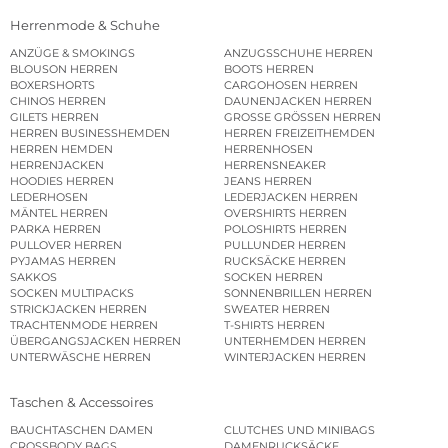
Herrenmode & Schuhe
ANZÜGE & SMOKINGS
ANZUGSSCHUHE HERREN
BLOUSON HERREN
BOOTS HERREN
BOXERSHORTS
CARGOHOSEN HERREN
CHINOS HERREN
DAUNENJACKEN HERREN
GILETS HERREN
GROSSE GRÖSSEN HERREN
HERREN BUSINESSHEMDEN
HERREN FREIZEITHEMDEN
HERREN HEMDEN
HERRENHOSEN
HERRENJACKEN
HERRENSNEAKER
HOODIES HERREN
JEANS HERREN
LEDERHOSEN
LEDERJACKEN HERREN
MÄNTEL HERREN
OVERSHIRTS HERREN
PARKA HERREN
POLOSHIRTS HERREN
PULLOVER HERREN
PULLUNDER HERREN
PYJAMAS HERREN
RUCKSÄCKE HERREN
SAKKOS
SOCKEN HERREN
SOCKEN MULTIPACKS
SONNENBRILLEN HERREN
STRICKJACKEN HERREN
SWEATER HERREN
TRACHTENMODE HERREN
T-SHIRTS HERREN
ÜBERGANGSJACKEN HERREN
UNTERHEMDEN HERREN
UNTERWÄSCHE HERREN
WINTERJACKEN HERREN
Taschen & Accessoires
BAUCHTASCHEN DAMEN
CLUTCHES UND MINIBAGS
CROSSBODY BAGS
DAMENRUCKSÄCKE