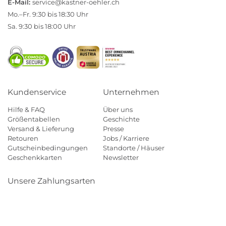
E-Mail:
service@kastner-oehler.ch
Mo.–Fr. 9:30 bis 18:30 Uhr
Sa. 9:30 bis 18:00 Uhr
Kundenservice
Unternehmen
Hilfe & FAQ
Über uns
Größentabellen
Geschichte
Versand & Lieferung
Presse
Retouren
Jobs / Karriere
Gutscheinbedingungen
Standorte / Häuser
Geschenkkarten
Newsletter
Unsere Zahlungsarten
Klarna
Mastercard
Visa
Diners
Applepay
Paypal