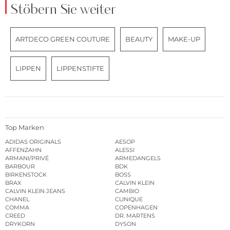
Stöbern Sie weiter
ARTDECO GREEN COUTURE
BEAUTY
MAKE-UP
LIPPEN
LIPPENSTIFTE
Top Marken
ADIDAS ORIGINALS
AESOP
AFFENZAHN
ALESSI
ARMANI/PRIVÉ
ARMEDANGELS
BARBOUR
BDK
BIRKENSTOCK
BOSS
BRAX
CALVIN KLEIN
CALVIN KLEIN JEANS
CAMBIO
CHANEL
CLINIQUE
COMMA
COPENHAGEN
CREED
DR. MARTENS
DRYKORN
DYSON