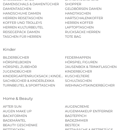
DAMENSCHALS & DAMENTÜCHER
SHOPPER
DAMENTASCHEN
GELDBÖRSEN DAMEN
HANDSCHUHE DAMEN
HANDTASCHEN
HERREN REISETASCHEN
HARTSCHALENKOFFER
KOFFER UND TROLLEYS
HERREN KOFFER
HERREN KULTURBEUTEL
LAPTOPTASCHEN
REISEGEPÄCK DAMEN
RUCKSÄCKE HERREN
TASCHEN FÜR HERREN
TOTE BAG
Kinder
BILDERBÜCHER
FEDERMAPPEN
HÖRSPIELBOXEN
HÖRSPIEL FIGUREN
HÖRSPIEL ZUBEHÖR
JAUSENBOX & TRINKFLASCHEN
JUGENDBÜCHER
KINDERBÜCHER
KINDERGARTENRUCKSACK | KINDERGARTENBEUTEL
KUSCHELTIERE
SACHBÜCHER & KINDERLEXIKA
SCHULTASCHEN
TURNBEUTEL & SPORTTASCHEN
WEIHNACHTSKINDERBÜCHER
Home & Beauty
AFTER SUN
AUGENCREME
AUGEN MAKE UP
AUGENMAKEUP ENTFERNER
BACKFORMEN
BADTEPPICH
BADEMÄNTEL
BADEZIMMER
BEAUTY GESCHENKE
BESTECK
BETTDECKEN
BETTWÄSCHE & BETTBEZÜGE