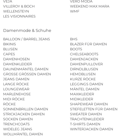
VEJA
VERO MODA
VILLEROY & BOCH
WEEKEND MAX MARA
WELLENSTEYN
WMF
LES VISIONNAIRES
Damenmode & Schuhe
BALLOON / BARREL JEANS
BHS
BIKINIS
BLAZER FÜR DAMEN
BLUSEN
BOOTS
CAPES
CHELSEABOOTS
DAMENHOSEN
DAMENJACKEN
DAMENKLEIDER
DAMENPULLOVER
DAUNENMÄNTEL DAMEN
DIRNDLBLUSEN
GROSSE GRÖSSEN DAMEN
HEMDBLUSEN
JEANS DAMEN
KURZE RÖCKE
LANGE RÖCKE
LEGGINGS DAMEN
LOUNGEWEAR
MÄNTEL DAMEN
MARLENEHOSE
MAXIKLEIDER
MIDI RÖCKE
MIDIKLEIDER
RÖCKE
SHAPEWEAR DAMEN
SONNENBRILLEN DAMEN
STIEFELETTEN FÜR DAMEN
STRICKJACKEN DAMEN
SWEATER DAMEN
SOCKEN DAMEN
TRACHTENKLEIDER
TRENCHCOATS
T-SHIRTS DAMEN
WIDELEG JEANS
WINTERJACKEN DAMEN
WOLLMÄNTEL DAMEN