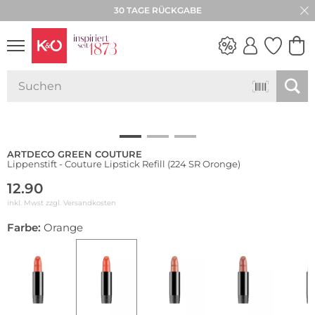
30 TAGE RÜCKGABE
NEW IN
WEDDING
VIBES
ARTDECO GREEN COUTURE
Lippenstift - Couture Lipstick Refill (224 SR Oronge)
12.90
inkl. Mwst zzgl.
Versandkosten
Farbe:
Orange