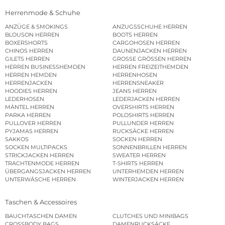
Herrenmode & Schuhe
ANZÜGE & SMOKINGS
ANZUGSSCHUHE HERREN
BLOUSON HERREN
BOOTS HERREN
BOXERSHORTS
CARGOHOSEN HERREN
CHINOS HERREN
DAUNENJACKEN HERREN
GILETS HERREN
GROSSE GRÖSSEN HERREN
HERREN BUSINESSHEMDEN
HERREN FREIZEITHEMDEN
HERREN HEMDEN
HERRENHOSEN
HERRENJACKEN
HERRENSNEAKER
HOODIES HERREN
JEANS HERREN
LEDERHOSEN
LEDERJACKEN HERREN
MÄNTEL HERREN
OVERSHIRTS HERREN
PARKA HERREN
POLOSHIRTS HERREN
PULLOVER HERREN
PULLUNDER HERREN
PYJAMAS HERREN
RUCKSÄCKE HERREN
SAKKOS
SOCKEN HERREN
SOCKEN MULTIPACKS
SONNENBRILLEN HERREN
STRICKJACKEN HERREN
SWEATER HERREN
TRACHTENMODE HERREN
T-SHIRTS HERREN
ÜBERGANGSJACKEN HERREN
UNTERHEMDEN HERREN
UNTERWÄSCHE HERREN
WINTERJACKEN HERREN
Taschen & Accessoires
BAUCHTASCHEN DAMEN
CLUTCHES UND MINIBAGS
CROSSBODY BAGS
DAMENRUCKSÄCKE