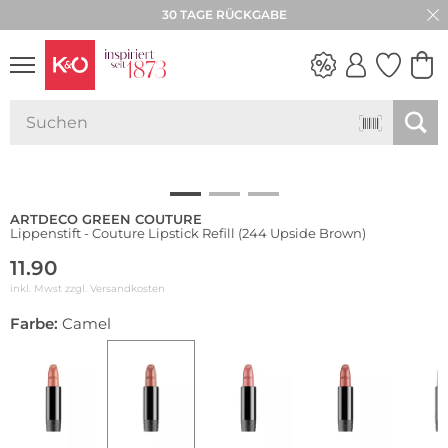
30 TAGE RÜCKGABE
NEW IN
WEDDING
VIBES
ARTDECO GREEN COUTURE
Lippenstift - Couture Lipstick Refill (244 Upside Brown)
11.90
inkl. Mwst zzgl.
Versandkosten
Farbe:
Camel