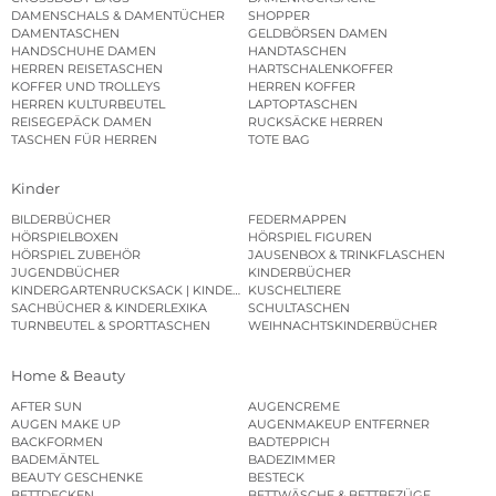
DAMENSCHALS & DAMENTÜCHER
SHOPPER
DAMENTASCHEN
GELDBÖRSEN DAMEN
HANDSCHUHE DAMEN
HANDTASCHEN
HERREN REISETASCHEN
HARTSCHALENKOFFER
KOFFER UND TROLLEYS
HERREN KOFFER
HERREN KULTURBEUTEL
LAPTOPTASCHEN
REISEGEPÄCK DAMEN
RUCKSÄCKE HERREN
TASCHEN FÜR HERREN
TOTE BAG
Kinder
BILDERBÜCHER
FEDERMAPPEN
HÖRSPIELBOXEN
HÖRSPIEL FIGUREN
HÖRSPIEL ZUBEHÖR
JAUSENBOX & TRINKFLASCHEN
JUGENDBÜCHER
KINDERBÜCHER
KINDERGARTENRUCKSACK | KINDERGARTENBEUTEL
KUSCHELTIERE
SACHBÜCHER & KINDERLEXIKA
SCHULTASCHEN
TURNBEUTEL & SPORTTASCHEN
WEIHNACHTSKINDERBÜCHER
Home & Beauty
AFTER SUN
AUGENCREME
AUGEN MAKE UP
AUGENMAKEUP ENTFERNER
BACKFORMEN
BADTEPPICH
BADEMÄNTEL
BADEZIMMER
BEAUTY GESCHENKE
BESTECK
BETTDECKEN
BETTWÄSCHE & BETTBEZÜGE