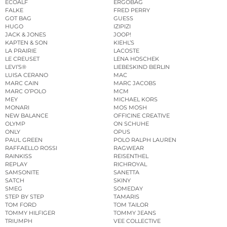
ECOALF
ERGOBAG
FALKE
FRED PERRY
GOT BAG
GUESS
HUGO
IZIPIZI
JACK & JONES
JOOP!
KAPTEN & SON
KIEHL’S
LA PRAIRIE
LACOSTE
LE CREUSET
LENA HOSCHEK
LEVI’S®
LIEBESKIND BERLIN
LUISA CERANO
MAC
MARC CAIN
MARC JACOBS
MARC O’POLO
MCM
MEY
MICHAEL KORS
MONARI
MOS MOSH
NEW BALANCE
OFFICINE CREATIVE
OLYMP
ON SCHUHE
ONLY
OPUS
PAUL GREEN
POLO RALPH LAUREN
RAFFAELLO ROSSI
RAGWEAR
RAINKISS
REISENTHEL
REPLAY
RICHROYAL
SAMSONITE
SANETTA
SATCH
SKINY
SMEG
SOMEDAY
STEP BY STEP
TAMARIS
TOM FORD
TOM TAILOR
TOMMY HILFIGER
TOMMY JEANS
TRIUMPH
VEE COLLECTIVE