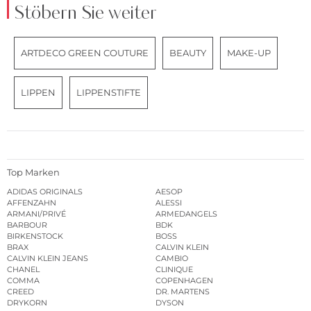
Stöbern Sie weiter
ARTDECO GREEN COUTURE
BEAUTY
MAKE-UP
LIPPEN
LIPPENSTIFTE
Top Marken
ADIDAS ORIGINALS
AESOP
AFFENZAHN
ALESSI
ARMANI/PRIVÉ
ARMEDANGELS
BARBOUR
BDK
BIRKENSTOCK
BOSS
BRAX
CALVIN KLEIN
CALVIN KLEIN JEANS
CAMBIO
CHANEL
CLINIQUE
COMMA
COPENHAGEN
CREED
DR. MARTENS
DRYKORN
DYSON