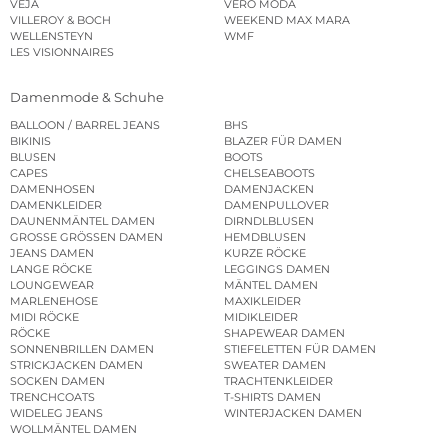
VEJA
VERO MODA
VILLEROY & BOCH
WEEKEND MAX MARA
WELLENSTEYN
WMF
LES VISIONNAIRES
Damenmode & Schuhe
BALLOON / BARREL JEANS
BHS
BIKINIS
BLAZER FÜR DAMEN
BLUSEN
BOOTS
CAPES
CHELSEABOOTS
DAMENHOSEN
DAMENJACKEN
DAMENKLEIDER
DAMENPULLOVER
DAUNENMÄNTEL DAMEN
DIRNDLBLUSEN
GROSSE GRÖSSEN DAMEN
HEMDBLUSEN
JEANS DAMEN
KURZE RÖCKE
LANGE RÖCKE
LEGGINGS DAMEN
LOUNGEWEAR
MÄNTEL DAMEN
MARLENEHOSE
MAXIKLEIDER
MIDI RÖCKE
MIDIKLEIDER
RÖCKE
SHAPEWEAR DAMEN
SONNENBRILLEN DAMEN
STIEFELETTEN FÜR DAMEN
STRICKJACKEN DAMEN
SWEATER DAMEN
SOCKEN DAMEN
TRACHTENKLEIDER
TRENCHCOATS
T-SHIRTS DAMEN
WIDELEG JEANS
WINTERJACKEN DAMEN
WOLLMÄNTEL DAMEN