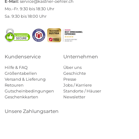
E-Mail:
service@kastner-oehler.ch
Mo.–Fr. 9:30 bis 18:30 Uhr
Sa. 9:30 bis 18:00 Uhr
Kundenservice
Unternehmen
Hilfe & FAQ
Über uns
Größentabellen
Geschichte
Versand & Lieferung
Presse
Retouren
Jobs / Karriere
Gutscheinbedingungen
Standorte / Häuser
Geschenkkarten
Newsletter
Unsere Zahlungsarten
Klarna
Mastercard
Visa
Diners
Applepay
Paypal