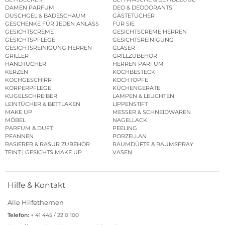
DAMEN PARFUM
DEO & DEODORANTS
DUSCHGEL & BADESCHAUM
GÄSTETÜCHER
GESCHENKE FÜR JEDEN ANLASS
FÜR SIE
GESICHTSCREME
GESICHTSCREME HERREN
GESICHTSPFLEGE
GESICHTSREINIGUNG
GESICHTSREINIGUNG HERREN
GLÄSER
GRILLER
GRILLZUBEHÖR
HANDTÜCHER
HERREN PARFUM
KERZEN
KOCHBESTECK
KOCHGESCHIRR
KOCHTÖPFE
KÖRPERPFLEGE
KÜCHENGERÄTE
KUGELSCHREIBER
LAMPEN & LEUCHTEN
LEINTÜCHER & BETTLAKEN
LIPPENSTIFT
MAKE UP
MESSER & SCHNEIDWAREN
MÖBEL
NAGELLACK
PARFUM & DUFT
PEELING
PFANNEN
PORZELLAN
RASIERER & RASUR ZUBEHÖR
RAUMDÜFTE & RAUMSPRAY
TEINT | GESICHTS MAKE UP
VASEN
Hilfe & Kontakt
Alle Hilfethemen
Telefon:
+ 41 445 / 22 0 100