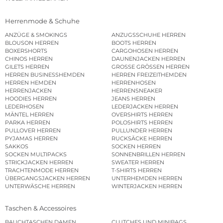
Herrenmode & Schuhe
ANZÜGE & SMOKINGS
ANZUGSSCHUHE HERREN
BLOUSON HERREN
BOOTS HERREN
BOXERSHORTS
CARGOHOSEN HERREN
CHINOS HERREN
DAUNENJACKEN HERREN
GILETS HERREN
GROSSE GRÖSSEN HERREN
HERREN BUSINESSHEMDEN
HERREN FREIZEITHEMDEN
HERREN HEMDEN
HERRENHOSEN
HERRENJACKEN
HERRENSNEAKER
HOODIES HERREN
JEANS HERREN
LEDERHOSEN
LEDERJACKEN HERREN
MÄNTEL HERREN
OVERSHIRTS HERREN
PARKA HERREN
POLOSHIRTS HERREN
PULLOVER HERREN
PULLUNDER HERREN
PYJAMAS HERREN
RUCKSÄCKE HERREN
SAKKOS
SOCKEN HERREN
SOCKEN MULTIPACKS
SONNENBRILLEN HERREN
STRICKJACKEN HERREN
SWEATER HERREN
TRACHTENMODE HERREN
T-SHIRTS HERREN
ÜBERGANGSJACKEN HERREN
UNTERHEMDEN HERREN
UNTERWÄSCHE HERREN
WINTERJACKEN HERREN
Taschen & Accessoires
BAUCHTASCHEN DAMEN
CLUTCHES UND MINIBAGS