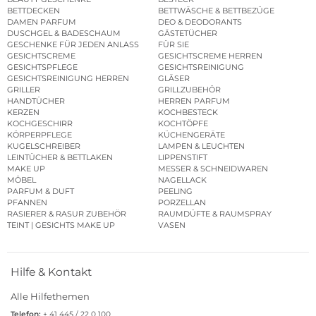
BETTDECKEN
BETTWÄSCHE & BETTBEZÜGE
DAMEN PARFUM
DEO & DEODORANTS
DUSCHGEL & BADESCHAUM
GÄSTETÜCHER
GESCHENKE FÜR JEDEN ANLASS
FÜR SIE
GESICHTSCREME
GESICHTSCREME HERREN
GESICHTSPFLEGE
GESICHTSREINIGUNG
GESICHTSREINIGUNG HERREN
GLÄSER
GRILLER
GRILLZUBEHÖR
HANDTÜCHER
HERREN PARFUM
KERZEN
KOCHBESTECK
KOCHGESCHIRR
KOCHTÖPFE
KÖRPERPFLEGE
KÜCHENGERÄTE
KUGELSCHREIBER
LAMPEN & LEUCHTEN
LEINTÜCHER & BETTLAKEN
LIPPENSTIFT
MAKE UP
MESSER & SCHNEIDWAREN
MÖBEL
NAGELLACK
PARFUM & DUFT
PEELING
PFANNEN
PORZELLAN
RASIERER & RASUR ZUBEHÖR
RAUMDÜFTE & RAUMSPRAY
TEINT | GESICHTS MAKE UP
VASEN
Hilfe & Kontakt
Alle Hilfethemen
Telefon:
+ 41 445 / 22 0 100