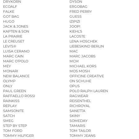
DRYKORN
DYSON
ECOALF
ERGOBAG
FALKE
FRED PERRY
GOT BAG
GUESS
HUGO
IZIPIZI
JACK & JONES
JOOP!
KAPTEN & SON
KIEHL’S
LA PRAIRIE
LACOSTE
LE CREUSET
LENA HOSCHEK
LEVI’S®
LIEBESKIND BERLIN
LUISA CERANO
MAC
MARC CAIN
MARC JACOBS
MARC O’POLO
MCM
MEY
MICHAEL KORS
MONARI
MOS MOSH
NEW BALANCE
OFFICINE CREATIVE
OLYMP
ON SCHUHE
ONLY
OPUS
PAUL GREEN
POLO RALPH LAUREN
RAFFAELLO ROSSI
RAGWEAR
RAINKISS
REISENTHEL
REPLAY
RICHROYAL
SAMSONITE
SANETTA
SATCH
SKINY
SMEG
SOMEDAY
STEP BY STEP
TAMARIS
TOM FORD
TOM TAILOR
TOMMY HILFIGER
TOMMY JEANS