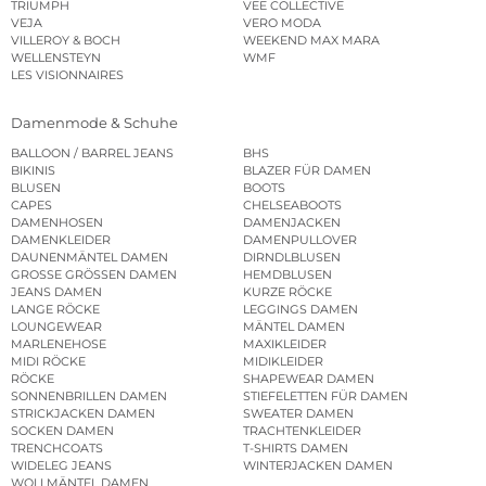
TRIUMPH
VEE COLLECTIVE
VEJA
VERO MODA
VILLEROY & BOCH
WEEKEND MAX MARA
WELLENSTEYN
WMF
LES VISIONNAIRES
Damenmode & Schuhe
BALLOON / BARREL JEANS
BHS
BIKINIS
BLAZER FÜR DAMEN
BLUSEN
BOOTS
CAPES
CHELSEABOOTS
DAMENHOSEN
DAMENJACKEN
DAMENKLEIDER
DAMENPULLOVER
DAUNENMÄNTEL DAMEN
DIRNDLBLUSEN
GROSSE GRÖSSEN DAMEN
HEMDBLUSEN
JEANS DAMEN
KURZE RÖCKE
LANGE RÖCKE
LEGGINGS DAMEN
LOUNGEWEAR
MÄNTEL DAMEN
MARLENEHOSE
MAXIKLEIDER
MIDI RÖCKE
MIDIKLEIDER
RÖCKE
SHAPEWEAR DAMEN
SONNENBRILLEN DAMEN
STIEFELETTEN FÜR DAMEN
STRICKJACKEN DAMEN
SWEATER DAMEN
SOCKEN DAMEN
TRACHTENKLEIDER
TRENCHCOATS
T-SHIRTS DAMEN
WIDELEG JEANS
WINTERJACKEN DAMEN
WOLLMÄNTEL DAMEN