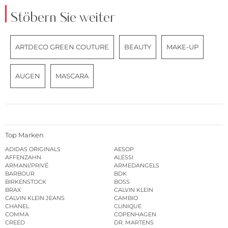
Stöbern Sie weiter
ARTDECO GREEN COUTURE
BEAUTY
MAKE-UP
AUGEN
MASCARA
Top Marken
ADIDAS ORIGINALS
AESOP
AFFENZAHN
ALESSI
ARMANI/PRIVÉ
ARMEDANGELS
BARBOUR
BDK
BIRKENSTOCK
BOSS
BRAX
CALVIN KLEIN
CALVIN KLEIN JEANS
CAMBIO
CHANEL
CLINIQUE
COMMA
COPENHAGEN
CREED
DR. MARTENS