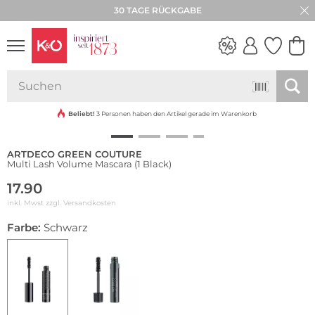
30 TAGE RÜCKGABE
NEW IN
WEDDING
VIBES
Beliebt!
3 Personen haben den Artikel gerade im Warenkorb
ARTDECO GREEN COUTURE
Multi Lash Volume Mascara (1 Black)
17.90
inkl. Mwst zzgl.
Versandkosten
Farbe:
Schwarz