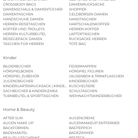
CROSSBODY BAGS
DAMENRUCKSÄCKE
DAMENSCHALS & DAMENTÜCHER
SHOPPER
DAMENTASCHEN
GELDBÖRSEN DAMEN
HANDSCHUHE DAMEN
HANDTASCHEN
HERREN REISETASCHEN
HARTSCHALENKOFFER
KOFFER UND TROLLEYS
HERREN KOFFER
HERREN KULTURBEUTEL
LAPTOPTASCHEN
REISEGEPÄCK DAMEN
RUCKSÄCKE HERREN
TASCHEN FÜR HERREN
TOTE BAG
Kinder
BILDERBÜCHER
FEDERMAPPEN
HÖRSPIELBOXEN
HÖRSPIEL FIGUREN
HÖRSPIEL ZUBEHÖR
JAUSENBOX & TRINKFLASCHEN
JUGENDBÜCHER
KINDERBÜCHER
KINDERGARTENRUCKSACK | KINDERGARTENBEUTEL
KUSCHELTIERE
SACHBÜCHER & KINDERLEXIKA
SCHULTASCHEN
TURNBEUTEL & SPORTTASCHEN
WEIHNACHTSKINDERBÜCHER
Home & Beauty
AFTER SUN
AUGENCREME
AUGEN MAKE UP
AUGENMAKEUP ENTFERNER
BACKFORMEN
BADTEPPICH
BADEMÄNTEL
BADEZIMMER
BEAUTY GESCHENKE
BESTECK