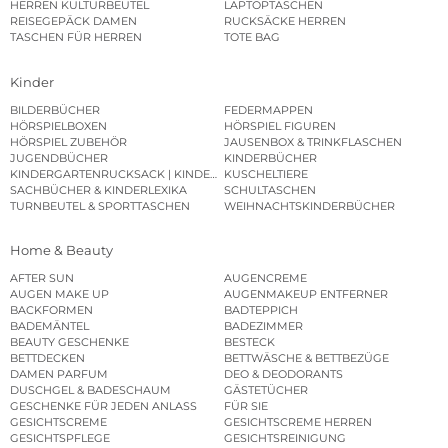
HERREN KULTURBEUTEL
LAPTOPTASCHEN
REISEGEPÄCK DAMEN
RUCKSÄCKE HERREN
TASCHEN FÜR HERREN
TOTE BAG
Kinder
BILDERBÜCHER
FEDERMAPPEN
HÖRSPIELBOXEN
HÖRSPIEL FIGUREN
HÖRSPIEL ZUBEHÖR
JAUSENBOX & TRINKFLASCHEN
JUGENDBÜCHER
KINDERBÜCHER
KINDERGARTENRUCKSACK | KINDERGARTENBEUTEL
KUSCHELTIERE
SACHBÜCHER & KINDERLEXIKA
SCHULTASCHEN
TURNBEUTEL & SPORTTASCHEN
WEIHNACHTSKINDERBÜCHER
Home & Beauty
AFTER SUN
AUGENCREME
AUGEN MAKE UP
AUGENMAKEUP ENTFERNER
BACKFORMEN
BADTEPPICH
BADEMÄNTEL
BADEZIMMER
BEAUTY GESCHENKE
BESTECK
BETTDECKEN
BETTWÄSCHE & BETTBEZÜGE
DAMEN PARFUM
DEO & DEODORANTS
DUSCHGEL & BADESCHAUM
GÄSTETÜCHER
GESCHENKE FÜR JEDEN ANLASS
FÜR SIE
GESICHTSCREME
GESICHTSCREME HERREN
GESICHTSPFLEGE
GESICHTSREINIGUNG