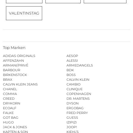
VALENTINSTAG
Top Marken
ADIDAS ORIGINALS
AESOP
AFFENZAHN
ALESSI
ARMANI/PRIVÉ
ARMEDANGELS
BARBOUR
BDK
BIRKENSTOCK
BOSS
BRAX
CALVIN KLEIN
CALVIN KLEIN JEANS
CAMBIO
CHANEL
CLINIQUE
COMMA
COPENHAGEN
CREED
DR. MARTENS
DRYKORN
DYSON
ECOALF
ERGOBAG
FALKE
FRED PERRY
GOT BAG
GUESS
HUGO
IZIPIZI
JACK & JONES
JOOP!
KAPTEN & SON
KIEHL’S