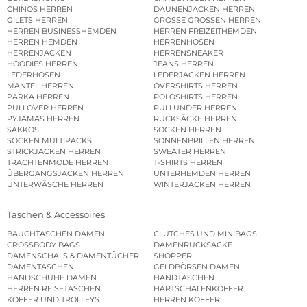
CHINOS HERREN
DAUNENJACKEN HERREN
GILETS HERREN
GROSSE GRÖSSEN HERREN
HERREN BUSINESSHEMDEN
HERREN FREIZEITHEMDEN
HERREN HEMDEN
HERRENHOSEN
HERRENJACKEN
HERRENSNEAKER
HOODIES HERREN
JEANS HERREN
LEDERHOSEN
LEDERJACKEN HERREN
MÄNTEL HERREN
OVERSHIRTS HERREN
PARKA HERREN
POLOSHIRTS HERREN
PULLOVER HERREN
PULLUNDER HERREN
PYJAMAS HERREN
RUCKSÄCKE HERREN
SAKKOS
SOCKEN HERREN
SOCKEN MULTIPACKS
SONNENBRILLEN HERREN
STRICKJACKEN HERREN
SWEATER HERREN
TRACHTENMODE HERREN
T-SHIRTS HERREN
ÜBERGANGSJACKEN HERREN
UNTERHEMDEN HERREN
UNTERWÄSCHE HERREN
WINTERJACKEN HERREN
Taschen & Accessoires
BAUCHTASCHEN DAMEN
CLUTCHES UND MINIBAGS
CROSSBODY BAGS
DAMENRUCKSÄCKE
DAMENSCHALS & DAMENTÜCHER
SHOPPER
DAMENTASCHEN
GELDBÖRSEN DAMEN
HANDSCHUHE DAMEN
HANDTASCHEN
HERREN REISETASCHEN
HARTSCHALENKOFFER
KOFFER UND TROLLEYS
HERREN KOFFER