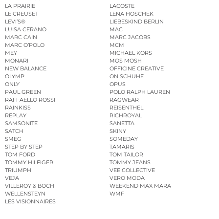
LA PRAIRIE
LACOSTE
LE CREUSET
LENA HOSCHEK
LEVI’S®
LIEBESKIND BERLIN
LUISA CERANO
MAC
MARC CAIN
MARC JACOBS
MARC O’POLO
MCM
MEY
MICHAEL KORS
MONARI
MOS MOSH
NEW BALANCE
OFFICINE CREATIVE
OLYMP
ON SCHUHE
ONLY
OPUS
PAUL GREEN
POLO RALPH LAUREN
RAFFAELLO ROSSI
RAGWEAR
RAINKISS
REISENTHEL
REPLAY
RICHROYAL
SAMSONITE
SANETTA
SATCH
SKINY
SMEG
SOMEDAY
STEP BY STEP
TAMARIS
TOM FORD
TOM TAILOR
TOMMY HILFIGER
TOMMY JEANS
TRIUMPH
VEE COLLECTIVE
VEJA
VERO MODA
VILLEROY & BOCH
WEEKEND MAX MARA
WELLENSTEYN
WMF
LES VISIONNAIRES