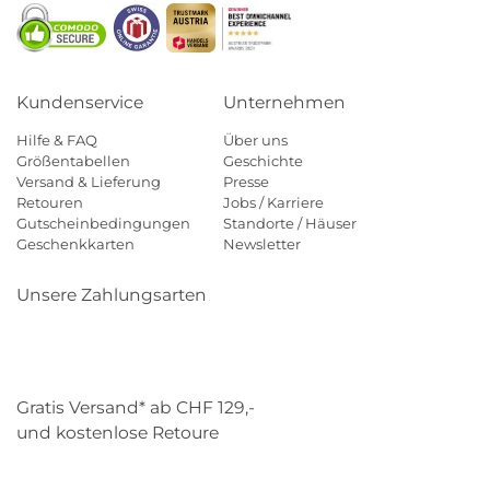
Kundenservice
Unternehmen
Hilfe & FAQ
Über uns
Größentabellen
Geschichte
Versand & Lieferung
Presse
Retouren
Jobs / Karriere
Gutscheinbedingungen
Standorte / Häuser
Geschenkkarten
Newsletter
Unsere Zahlungsarten
Klarna
Mastercard
Visa
Diners
Applepay
Paypal
Gratis Versand* ab CHF 129,-
und kostenlose Retoure
Schweizer Post
Gebrüder Weiss