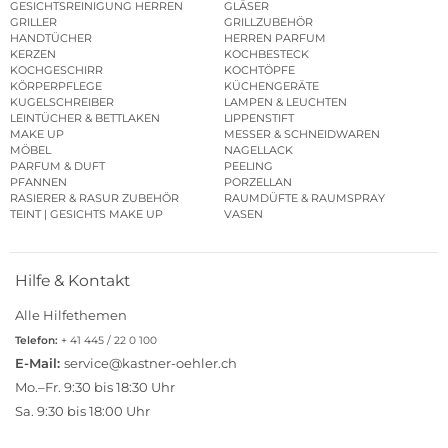
GESICHTSREINIGUNG HERREN
GLÄSER
GRILLER
GRILLZUBEHÖR
HANDTÜCHER
HERREN PARFUM
KERZEN
KOCHBESTECK
KOCHGESCHIRR
KOCHTÖPFE
KÖRPERPFLEGE
KÜCHENGERÄTE
KUGELSCHREIBER
LAMPEN & LEUCHTEN
LEINTÜCHER & BETTLAKEN
LIPPENSTIFT
MAKE UP
MESSER & SCHNEIDWAREN
MÖBEL
NAGELLACK
PARFUM & DUFT
PEELING
PFANNEN
PORZELLAN
RASIERER & RASUR ZUBEHÖR
RAUMDÜFTE & RAUMSPRAY
TEINT | GESICHTS MAKE UP
VASEN
Hilfe & Kontakt
Alle Hilfethemen
Telefon:
+ 41 445 / 22 0 100
E-Mail:
service@kastner-oehler.ch
Mo.–Fr. 9:30 bis 18:30 Uhr
Sa. 9:30 bis 18:00 Uhr