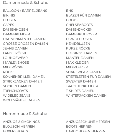
Damenmode & Schuhe
BALLOON / BARREL JEANS
BHS
BIKINIS
BLAZER FÜR DAMEN
BLUSEN
BOOTS
CAPES
CHELSEABOOTS
DAMENHOSEN
DAMENJACKEN
DAMENKLEIDER
DAMENPULLOVER
DAUNENMÄNTEL DAMEN
DIRNDLBLUSEN
GROSSE GRÖSSEN DAMEN
HEMDBLUSEN
JEANS DAMEN
KURZE RÖCKE
LANGE RÖCKE
LEGGINGS DAMEN
LOUNGEWEAR
MÄNTEL DAMEN
MARLENEHOSE
MAXIKLEIDER
MIDI RÖCKE
MIDIKLEIDER
RÖCKE
SHAPEWEAR DAMEN
SONNENBRILLEN DAMEN
STIEFELETTEN FÜR DAMEN
STRICKJACKEN DAMEN
SWEATER DAMEN
SOCKEN DAMEN
TRACHTENKLEIDER
TRENCHCOATS
T-SHIRTS DAMEN
WIDELEG JEANS
WINTERJACKEN DAMEN
WOLLMÄNTEL DAMEN
Herrenmode & Schuhe
ANZÜGE & SMOKINGS
ANZUGSSCHUHE HERREN
BLOUSON HERREN
BOOTS HERREN
BOXERSHORTS
CARGOHOSEN HERREN