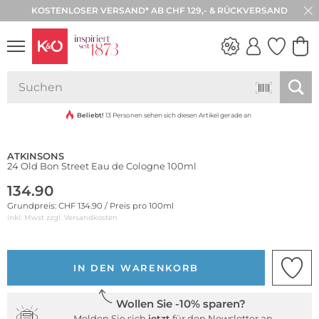
KOSTENLOSER VERSAND* AB CHF 129,- & RÜCKVERSAND
30 TAGE RÜCKGABE
NEW IN
WEDDING
VIBES
Beliebt!
13 Personen sehen sich diesen Artikel gerade an
ATKINSONS
24 Old Bon Street Eau de Cologne 100ml
134.90
Grundpreis: CHF 134.90 / Preis pro 100ml
inkl. Mwst zzgl.
Versandkosten
IN DEN WARENKORB
Wollen Sie -10% sparen?
Melden Sie sich
jetzt
für den Newsletter an.