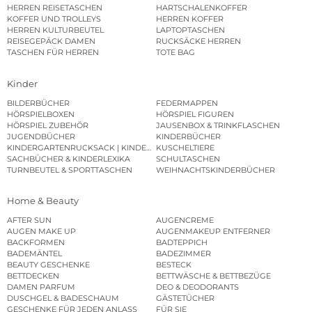
HERREN REISETASCHEN
HARTSCHALENKOFFER
KOFFER UND TROLLEYS
HERREN KOFFER
HERREN KULTURBEUTEL
LAPTOPTASCHEN
REISEGEPÄCK DAMEN
RUCKSÄCKE HERREN
TASCHEN FÜR HERREN
TOTE BAG
Kinder
BILDERBÜCHER
FEDERMAPPEN
HÖRSPIELBOXEN
HÖRSPIEL FIGUREN
HÖRSPIEL ZUBEHÖR
JAUSENBOX & TRINKFLASCHEN
JUGENDBÜCHER
KINDERBÜCHER
KINDERGARTENRUCKSACK | KINDERGARTENBEUTEL
KUSCHELTIERE
SACHBÜCHER & KINDERLEXIKA
SCHULTASCHEN
TURNBEUTEL & SPORTTASCHEN
WEIHNACHTSKINDERBÜCHER
Home & Beauty
AFTER SUN
AUGENCREME
AUGEN MAKE UP
AUGENMAKEUP ENTFERNER
BACKFORMEN
BADTEPPICH
BADEMÄNTEL
BADEZIMMER
BEAUTY GESCHENKE
BESTECK
BETTDECKEN
BETTWÄSCHE & BETTBEZÜGE
DAMEN PARFUM
DEO & DEODORANTS
DUSCHGEL & BADESCHAUM
GÄSTETÜCHER
GESCHENKE FÜR JEDEN ANLASS
FÜR SIE