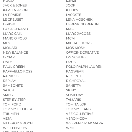
HUGO
IZIPIZI
JACK & JONES
JOOP!
KAPTEN & SON
KIEHL’S
LA PRAIRIE
LACOSTE
LE CREUSET
LENA HOSCHEK
LEVI’S®
LIEBESKIND BERLIN
LUISA CERANO
MAC
MARC CAIN
MARC JACOBS
MARC O’POLO
MCM
MEY
MICHAEL KORS
MONARI
MOS MOSH
NEW BALANCE
OFFICINE CREATIVE
OLYMP
ON SCHUHE
ONLY
OPUS
PAUL GREEN
POLO RALPH LAUREN
RAFFAELLO ROSSI
RAGWEAR
RAINKISS
REISENTHEL
REPLAY
RICHROYAL
SAMSONITE
SANETTA
SATCH
SKINY
SMEG
SOMEDAY
STEP BY STEP
TAMARIS
TOM FORD
TOM TAILOR
TOMMY HILFIGER
TOMMY JEANS
TRIUMPH
VEE COLLECTIVE
VEJA
VERO MODA
VILLEROY & BOCH
WEEKEND MAX MARA
WELLENSTEYN
WMF