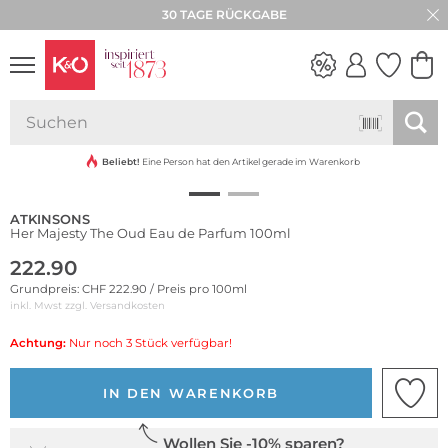
30 TAGE RÜCKGABE
NEW IN
WEDDING
VIBES
Beliebt!
Eine Person hat den Artikel gerade im Warenkorb
ATKINSONS
Her Majesty The Oud Eau de Parfum 100ml
222.90
Grundpreis: CHF 222.90 / Preis pro 100ml
inkl. Mwst zzgl.
Versandkosten
Achtung:
Nur noch 3 Stück verfügbar!
IN DEN WARENKORB
Wollen Sie -10% sparen?