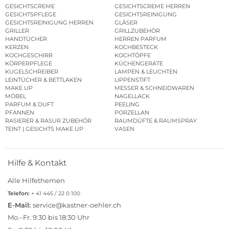
GESICHTSCREME
GESICHTSCREME HERREN
GESICHTSPFLEGE
GESICHTSREINIGUNG
GESICHTSREINIGUNG HERREN
GLÄSER
GRILLER
GRILLZUBEHÖR
HANDTÜCHER
HERREN PARFUM
KERZEN
KOCHBESTECK
KOCHGESCHIRR
KOCHTÖPFE
KÖRPERPFLEGE
KÜCHENGERÄTE
KUGELSCHREIBER
LAMPEN & LEUCHTEN
LEINTÜCHER & BETTLAKEN
LIPPENSTIFT
MAKE UP
MESSER & SCHNEIDWAREN
MÖBEL
NAGELLACK
PARFUM & DUFT
PEELING
PFANNEN
PORZELLAN
RASIERER & RASUR ZUBEHÖR
RAUMDÜFTE & RAUMSPRAY
TEINT | GESICHTS MAKE UP
VASEN
Hilfe & Kontakt
Alle Hilfethemen
Telefon:
+ 41 445 / 22 0 100
E-Mail:
service@kastner-oehler.ch
Mo.–Fr. 9:30 bis 18:30 Uhr