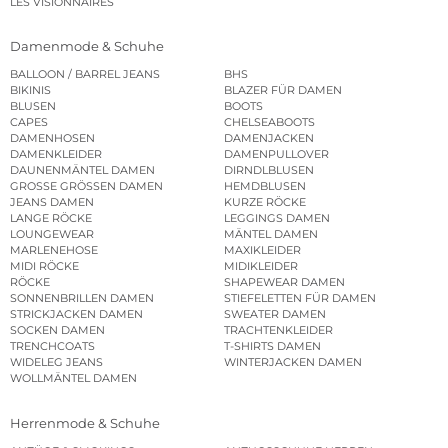
LES VISIONNAIRES
Damenmode & Schuhe
BALLOON / BARREL JEANS
BHS
BIKINIS
BLAZER FÜR DAMEN
BLUSEN
BOOTS
CAPES
CHELSEABOOTS
DAMENHOSEN
DAMENJACKEN
DAMENKLEIDER
DAMENPULLOVER
DAUNENMÄNTEL DAMEN
DIRNDLBLUSEN
GROSSE GRÖSSEN DAMEN
HEMDBLUSEN
JEANS DAMEN
KURZE RÖCKE
LANGE RÖCKE
LEGGINGS DAMEN
LOUNGEWEAR
MÄNTEL DAMEN
MARLENEHOSE
MAXIKLEIDER
MIDI RÖCKE
MIDIKLEIDER
RÖCKE
SHAPEWEAR DAMEN
SONNENBRILLEN DAMEN
STIEFELETTEN FÜR DAMEN
STRICKJACKEN DAMEN
SWEATER DAMEN
SOCKEN DAMEN
TRACHTENKLEIDER
TRENCHCOATS
T-SHIRTS DAMEN
WIDELEG JEANS
WINTERJACKEN DAMEN
WOLLMÄNTEL DAMEN
Herrenmode & Schuhe