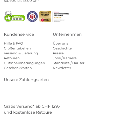
Sa. 9:30 bis 18:00 Uhr
Kundenservice
Unternehmen
Hilfe & FAQ
Über uns
Größentabellen
Geschichte
Versand & Lieferung
Presse
Retouren
Jobs / Karriere
Gutscheinbedingungen
Standorte / Häuser
Geschenkkarten
Newsletter
Unsere Zahlungsarten
Klarna
Mastercard
Visa
Diners
Applepay
Paypal
Gratis Versand* ab CHF 129,-
und kostenlose Retoure