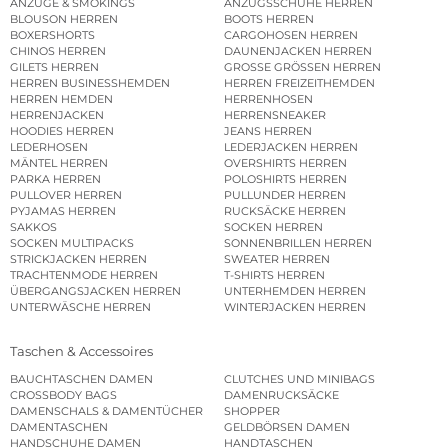
ANZÜGE & SMOKINGS
ANZUGSSCHUHE HERREN
BLOUSON HERREN
BOOTS HERREN
BOXERSHORTS
CARGOHOSEN HERREN
CHINOS HERREN
DAUNENJACKEN HERREN
GILETS HERREN
GROSSE GRÖSSEN HERREN
HERREN BUSINESSHEMDEN
HERREN FREIZEITHEMDEN
HERREN HEMDEN
HERRENHOSEN
HERRENJACKEN
HERRENSNEAKER
HOODIES HERREN
JEANS HERREN
LEDERHOSEN
LEDERJACKEN HERREN
MÄNTEL HERREN
OVERSHIRTS HERREN
PARKA HERREN
POLOSHIRTS HERREN
PULLOVER HERREN
PULLUNDER HERREN
PYJAMAS HERREN
RUCKSÄCKE HERREN
SAKKOS
SOCKEN HERREN
SOCKEN MULTIPACKS
SONNENBRILLEN HERREN
STRICKJACKEN HERREN
SWEATER HERREN
TRACHTENMODE HERREN
T-SHIRTS HERREN
ÜBERGANGSJACKEN HERREN
UNTERHEMDEN HERREN
UNTERWÄSCHE HERREN
WINTERJACKEN HERREN
Taschen & Accessoires
BAUCHTASCHEN DAMEN
CLUTCHES UND MINIBAGS
CROSSBODY BAGS
DAMENRUCKSÄCKE
DAMENSCHALS & DAMENTÜCHER
SHOPPER
DAMENTASCHEN
GELDBÖRSEN DAMEN
HANDSCHUHE DAMEN
HANDTASCHEN