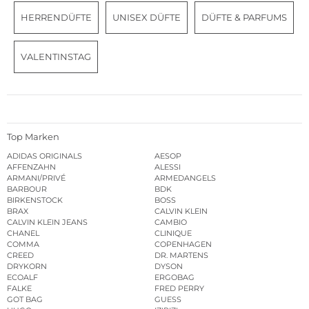
HERRENDÜFTE
UNISEX DÜFTE
DÜFTE & PARFUMS
VALENTINSTAG
Top Marken
ADIDAS ORIGINALS
AESOP
AFFENZAHN
ALESSI
ARMANI/PRIVÉ
ARMEDANGELS
BARBOUR
BDK
BIRKENSTOCK
BOSS
BRAX
CALVIN KLEIN
CALVIN KLEIN JEANS
CAMBIO
CHANEL
CLINIQUE
COMMA
COPENHAGEN
CREED
DR. MARTENS
DRYKORN
DYSON
ECOALF
ERGOBAG
FALKE
FRED PERRY
GOT BAG
GUESS