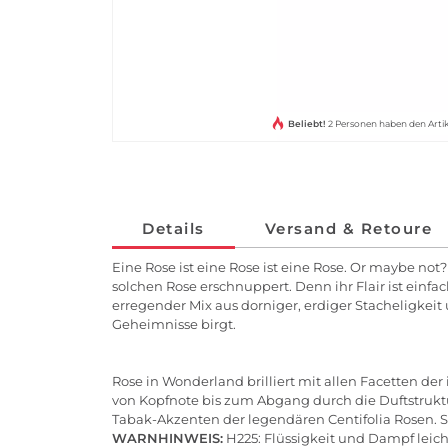
Beliebt!
2 Personen haben den Arti
Details
Versand & Retoure
Eine Rose ist eine Rose ist eine Rose. Or maybe not
solchen Rose erschnuppert. Denn ihr Flair ist einfa
erregender Mix aus dorniger, erdiger Stacheligkeit
Geheimnisse birgt.
Rose in Wonderland brilliert mit allen Facetten de
von Kopfnote bis zum Abgang durch die Duftstrukt
Tabak-Akzenten der legendären Centifolia Rosen. S
WARNHINWEIS:
H225: Flüssigkeit und Dampf leicht