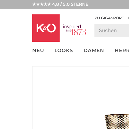
★★★★★ 4,8 / 5,0 STERNE
ZU GIGASPORT
GET THE
NEW IN
WEDDING
LOOK
VIBES
NEU
LOOKS
DAMEN
HER