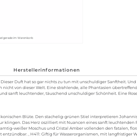
kel gerade im Warenkorb
Herstellerinformationen
? Dieser Duft hat so gar nichts zu tun mit unschuldiger Sanftheit. Und
ch nicht von dieser Welt. Eine strahlende, alle Phantasien übertreff
 und sanft leuchtender, täuschend unschuldiger Schönheit. Eine Rose,
r ikonischen Blüte. Den stachelig-grünen Stiel interpretieren Johan
ur klingen. Das Herz oszilliert mit Nuancen eines sanft leuchtende
amtig-weißer Moschus und Cristal Amber vollenden den fatalen, flora
 entzündbar. , H411: Giftig für Wasserorganismen, mit langfristiger 