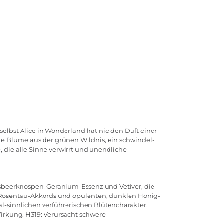
 selbst Alice in Wonderland hat nie den Duft einer
ende Blume aus der grünen Wildnis, ein schwindel-
 die alle Sinne verwirrt und unendliche
nisbeerknospen, Geranium-Essenz und Vetiver, die
n Rosentau-Akkords und opulenten, dunklen Honig-
l-sinnlichen verführerischen Blütencharakter.
Wirkung. H319: Verursacht schwere