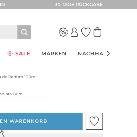
ND
30 TAGE RÜCKGABE
SALE
MARKEN
NACHHALTIGKEIT
u de Parfum 100ml
reis pro 100ml
DEN WARENKORB