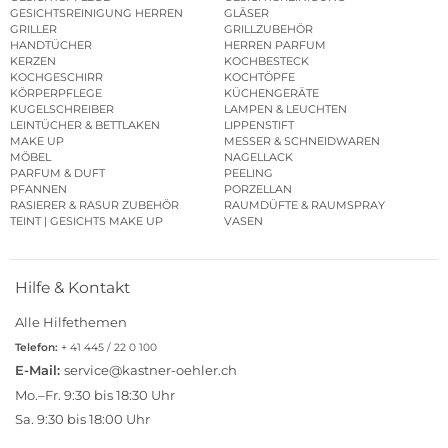
GESICHTSREINIGUNG HERREN
GLÄSER
GRILLER
GRILLZUBEHÖR
HANDTÜCHER
HERREN PARFUM
KERZEN
KOCHBESTECK
KOCHGESCHIRR
KOCHTÖPFE
KÖRPERPFLEGE
KÜCHENGERÄTE
KUGELSCHREIBER
LAMPEN & LEUCHTEN
LEINTÜCHER & BETTLAKEN
LIPPENSTIFT
MAKE UP
MESSER & SCHNEIDWAREN
MÖBEL
NAGELLACK
PARFUM & DUFT
PEELING
PFANNEN
PORZELLAN
RASIERER & RASUR ZUBEHÖR
RAUMDÜFTE & RAUMSPRAY
TEINT | GESICHTS MAKE UP
VASEN
Hilfe & Kontakt
Alle Hilfethemen
Telefon:
+ 41 445 / 22 0 100
E-Mail:
service@kastner-oehler.ch
Mo.–Fr. 9:30 bis 18:30 Uhr
Sa. 9:30 bis 18:00 Uhr