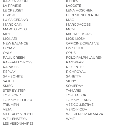
KAPTEN & SON
KIEHL’S
LA PRAIRIE
LACOSTE
LE CREUSET
LENA HOSCHEK
LEVI’S®
LIEBESKIND BERLIN
LUISA CERANO
MAC
MARC CAIN
MARC JACOBS
MARC O’POLO
MCM
MEY
MICHAEL KORS
MONARI
MOS MOSH
NEW BALANCE
OFFICINE CREATIVE
OLYMP
ON SCHUHE
ONLY
OPUS
PAUL GREEN
POLO RALPH LAUREN
RAFFAELLO ROSSI
RAGWEAR
RAINKISS
REISENTHEL
REPLAY
RICHROYAL
SAMSONITE
SANETTA
SATCH
SKINY
SMEG
SOMEDAY
STEP BY STEP
TAMARIS
TOM FORD
TOM TAILOR
TOMMY HILFIGER
TOMMY JEANS
TRIUMPH
VEE COLLECTIVE
VEJA
VERO MODA
VILLEROY & BOCH
WEEKEND MAX MARA
WELLENSTEYN
WMF
LES VISIONNAIRES