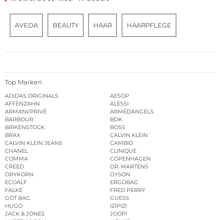
AVEDA
BEAUTY
HAAR
HAARPFLEGE
Top Marken
ADIDAS ORIGINALS
AESOP
AFFENZAHN
ALESSI
ARMANI/PRIVÉ
ARMEDANGELS
BARBOUR
BDK
BIRKENSTOCK
BOSS
BRAX
CALVIN KLEIN
CALVIN KLEIN JEANS
CAMBIO
CHANEL
CLINIQUE
COMMA
COPENHAGEN
CREED
DR. MARTENS
DRYKORN
DYSON
ECOALF
ERGOBAG
FALKE
FRED PERRY
GOT BAG
GUESS
HUGO
IZIPIZI
JACK & JONES
JOOP!