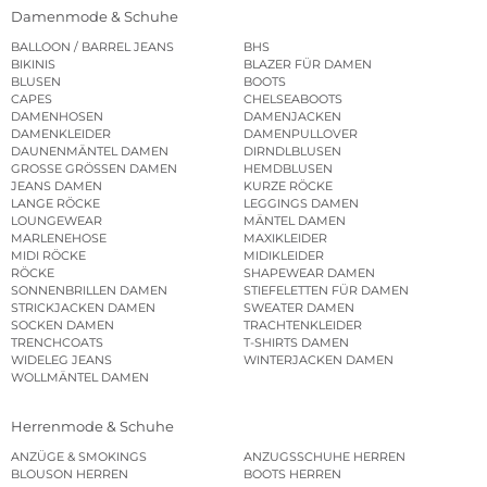
Damenmode & Schuhe
BALLOON / BARREL JEANS
BHS
BIKINIS
BLAZER FÜR DAMEN
BLUSEN
BOOTS
CAPES
CHELSEABOOTS
DAMENHOSEN
DAMENJACKEN
DAMENKLEIDER
DAMENPULLOVER
DAUNENMÄNTEL DAMEN
DIRNDLBLUSEN
GROSSE GRÖSSEN DAMEN
HEMDBLUSEN
JEANS DAMEN
KURZE RÖCKE
LANGE RÖCKE
LEGGINGS DAMEN
LOUNGEWEAR
MÄNTEL DAMEN
MARLENEHOSE
MAXIKLEIDER
MIDI RÖCKE
MIDIKLEIDER
RÖCKE
SHAPEWEAR DAMEN
SONNENBRILLEN DAMEN
STIEFELETTEN FÜR DAMEN
STRICKJACKEN DAMEN
SWEATER DAMEN
SOCKEN DAMEN
TRACHTENKLEIDER
TRENCHCOATS
T-SHIRTS DAMEN
WIDELEG JEANS
WINTERJACKEN DAMEN
WOLLMÄNTEL DAMEN
Herrenmode & Schuhe
ANZÜGE & SMOKINGS
ANZUGSSCHUHE HERREN
BLOUSON HERREN
BOOTS HERREN