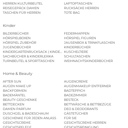
HERREN KULTURBEUTEL
LAPTOPTASCHEN
REISEGEPÄCK DAMEN
RUCKSÄCKE HERREN
TASCHEN FÜR HERREN
TOTE BAG
Kinder
BILDERBÜCHER
FEDERMAPPEN
HÖRSPIELBOXEN
HÖRSPIEL FIGUREN
HÖRSPIEL ZUBEHÖR
JAUSENBOX & TRINKFLASCHEN
JUGENDBÜCHER
KINDERBÜCHER
KINDERGARTENRUCKSACK | KINDERGARTENBEUTEL
KUSCHELTIERE
SACHBÜCHER & KINDERLEXIKA
SCHULTASCHEN
TURNBEUTEL & SPORTTASCHEN
WEIHNACHTSKINDERBÜCHER
Home & Beauty
AFTER SUN
AUGENCREME
AUGEN MAKE UP
AUGENMAKEUP ENTFERNER
BACKFORMEN
BADTEPPICH
BADEMÄNTEL
BADEZIMMER
BEAUTY GESCHENKE
BESTECK
BETTDECKEN
BETTWÄSCHE & BETTBEZÜGE
DAMEN PARFUM
DEO & DEODORANTS
DUSCHGEL & BADESCHAUM
GÄSTETÜCHER
GESCHENKE FÜR JEDEN ANLASS
FÜR SIE
GESICHTSCREME
GESICHTSCREME HERREN
GESICHTSPFLEGE
GESICHTSREINIGUNG