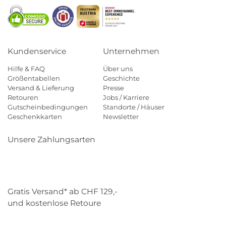
Kundenservice
Unternehmen
Hilfe & FAQ
Über uns
Größentabellen
Geschichte
Versand & Lieferung
Presse
Retouren
Jobs / Karriere
Gutscheinbedingungen
Standorte / Häuser
Geschenkkarten
Newsletter
Unsere Zahlungsarten
Klarna
Mastercard
Visa
Diners
Applepay
Paypal
Gratis Versand* ab CHF 129,-
und kostenlose Retoure
Schweizer Post
Gebrüder Weiss