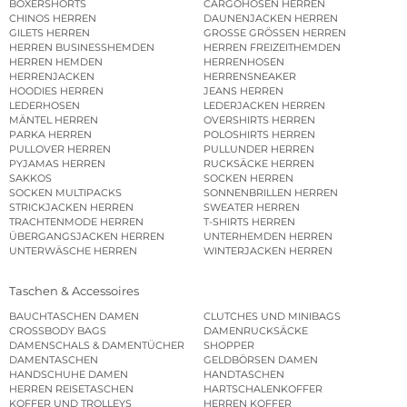
BOXERSHORTS
CARGOHOSEN HERREN
CHINOS HERREN
DAUNENJACKEN HERREN
GILETS HERREN
GROSSE GRÖSSEN HERREN
HERREN BUSINESSHEMDEN
HERREN FREIZEITHEMDEN
HERREN HEMDEN
HERRENHOSEN
HERRENJACKEN
HERRENSNEAKER
HOODIES HERREN
JEANS HERREN
LEDERHOSEN
LEDERJACKEN HERREN
MÄNTEL HERREN
OVERSHIRTS HERREN
PARKA HERREN
POLOSHIRTS HERREN
PULLOVER HERREN
PULLUNDER HERREN
PYJAMAS HERREN
RUCKSÄCKE HERREN
SAKKOS
SOCKEN HERREN
SOCKEN MULTIPACKS
SONNENBRILLEN HERREN
STRICKJACKEN HERREN
SWEATER HERREN
TRACHTENMODE HERREN
T-SHIRTS HERREN
ÜBERGANGSJACKEN HERREN
UNTERHEMDEN HERREN
UNTERWÄSCHE HERREN
WINTERJACKEN HERREN
Taschen & Accessoires
BAUCHTASCHEN DAMEN
CLUTCHES UND MINIBAGS
CROSSBODY BAGS
DAMENRUCKSÄCKE
DAMENSCHALS & DAMENTÜCHER
SHOPPER
DAMENTASCHEN
GELDBÖRSEN DAMEN
HANDSCHUHE DAMEN
HANDTASCHEN
HERREN REISETASCHEN
HARTSCHALENKOFFER
KOFFER UND TROLLEYS
HERREN KOFFER