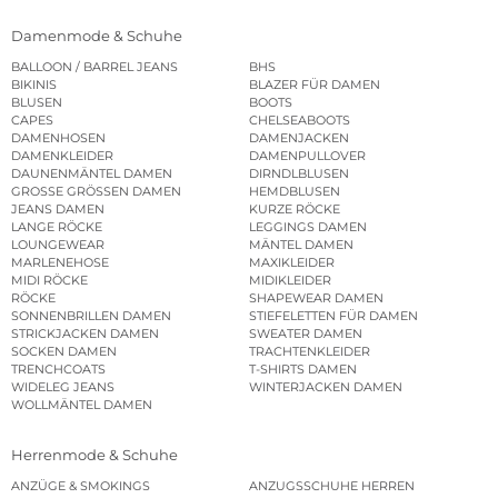
Damenmode & Schuhe
BALLOON / BARREL JEANS
BHS
BIKINIS
BLAZER FÜR DAMEN
BLUSEN
BOOTS
CAPES
CHELSEABOOTS
DAMENHOSEN
DAMENJACKEN
DAMENKLEIDER
DAMENPULLOVER
DAUNENMÄNTEL DAMEN
DIRNDLBLUSEN
GROSSE GRÖSSEN DAMEN
HEMDBLUSEN
JEANS DAMEN
KURZE RÖCKE
LANGE RÖCKE
LEGGINGS DAMEN
LOUNGEWEAR
MÄNTEL DAMEN
MARLENEHOSE
MAXIKLEIDER
MIDI RÖCKE
MIDIKLEIDER
RÖCKE
SHAPEWEAR DAMEN
SONNENBRILLEN DAMEN
STIEFELETTEN FÜR DAMEN
STRICKJACKEN DAMEN
SWEATER DAMEN
SOCKEN DAMEN
TRACHTENKLEIDER
TRENCHCOATS
T-SHIRTS DAMEN
WIDELEG JEANS
WINTERJACKEN DAMEN
WOLLMÄNTEL DAMEN
Herrenmode & Schuhe
ANZÜGE & SMOKINGS
ANZUGSSCHUHE HERREN