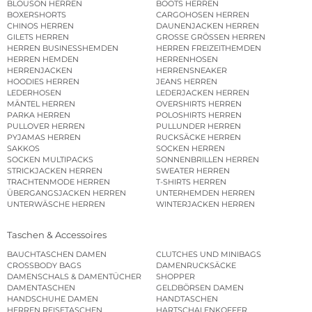
BLOUSON HERREN
BOOTS HERREN
BOXERSHORTS
CARGOHOSEN HERREN
CHINOS HERREN
DAUNENJACKEN HERREN
GILETS HERREN
GROSSE GRÖSSEN HERREN
HERREN BUSINESSHEMDEN
HERREN FREIZEITHEMDEN
HERREN HEMDEN
HERRENHOSEN
HERRENJACKEN
HERRENSNEAKER
HOODIES HERREN
JEANS HERREN
LEDERHOSEN
LEDERJACKEN HERREN
MÄNTEL HERREN
OVERSHIRTS HERREN
PARKA HERREN
POLOSHIRTS HERREN
PULLOVER HERREN
PULLUNDER HERREN
PYJAMAS HERREN
RUCKSÄCKE HERREN
SAKKOS
SOCKEN HERREN
SOCKEN MULTIPACKS
SONNENBRILLEN HERREN
STRICKJACKEN HERREN
SWEATER HERREN
TRACHTENMODE HERREN
T-SHIRTS HERREN
ÜBERGANGSJACKEN HERREN
UNTERHEMDEN HERREN
UNTERWÄSCHE HERREN
WINTERJACKEN HERREN
Taschen & Accessoires
BAUCHTASCHEN DAMEN
CLUTCHES UND MINIBAGS
CROSSBODY BAGS
DAMENRUCKSÄCKE
DAMENSCHALS & DAMENTÜCHER
SHOPPER
DAMENTASCHEN
GELDBÖRSEN DAMEN
HANDSCHUHE DAMEN
HANDTASCHEN
HERREN REISETASCHEN
HARTSCHALENKOFFER