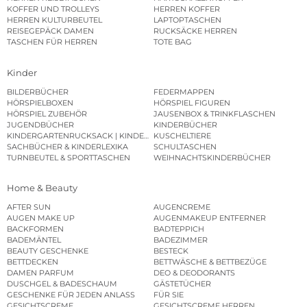
KOFFER UND TROLLEYS
HERREN KOFFER
HERREN KULTURBEUTEL
LAPTOPTASCHEN
REISEGEPÄCK DAMEN
RUCKSÄCKE HERREN
TASCHEN FÜR HERREN
TOTE BAG
Kinder
BILDERBÜCHER
FEDERMAPPEN
HÖRSPIELBOXEN
HÖRSPIEL FIGUREN
HÖRSPIEL ZUBEHÖR
JAUSENBOX & TRINKFLASCHEN
JUGENDBÜCHER
KINDERBÜCHER
KINDERGARTENRUCKSACK | KINDERGARTENBEUTEL
KUSCHELTIERE
SACHBÜCHER & KINDERLEXIKA
SCHULTASCHEN
TURNBEUTEL & SPORTTASCHEN
WEIHNACHTSKINDERBÜCHER
Home & Beauty
AFTER SUN
AUGENCREME
AUGEN MAKE UP
AUGENMAKEUP ENTFERNER
BACKFORMEN
BADTEPPICH
BADEMÄNTEL
BADEZIMMER
BEAUTY GESCHENKE
BESTECK
BETTDECKEN
BETTWÄSCHE & BETTBEZÜGE
DAMEN PARFUM
DEO & DEODORANTS
DUSCHGEL & BADESCHAUM
GÄSTETÜCHER
GESCHENKE FÜR JEDEN ANLASS
FÜR SIE
GESICHTSCREME
GESICHTSCREME HERREN