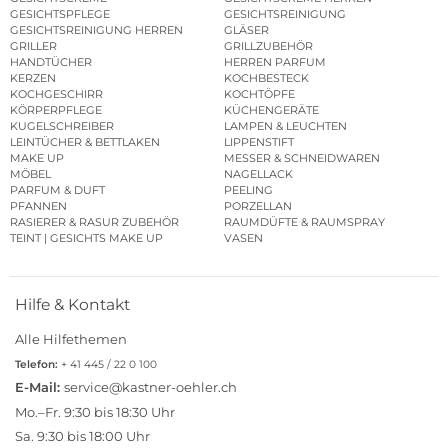
GESICHTSPFLEGE
GESICHTSREINIGUNG
GESICHTSREINIGUNG HERREN
GLÄSER
GRILLER
GRILLZUBEHÖR
HANDTÜCHER
HERREN PARFUM
KERZEN
KOCHBESTECK
KOCHGESCHIRR
KOCHTÖPFE
KÖRPERPFLEGE
KÜCHENGERÄTE
KUGELSCHREIBER
LAMPEN & LEUCHTEN
LEINTÜCHER & BETTLAKEN
LIPPENSTIFT
MAKE UP
MESSER & SCHNEIDWAREN
MÖBEL
NAGELLACK
PARFUM & DUFT
PEELING
PFANNEN
PORZELLAN
RASIERER & RASUR ZUBEHÖR
RAUMDÜFTE & RAUMSPRAY
TEINT | GESICHTS MAKE UP
VASEN
Hilfe & Kontakt
Alle Hilfethemen
Telefon:
+ 41 445 / 22 0 100
E-Mail:
service@kastner-oehler.ch
Mo.–Fr. 9:30 bis 18:30 Uhr
Sa. 9:30 bis 18:00 Uhr