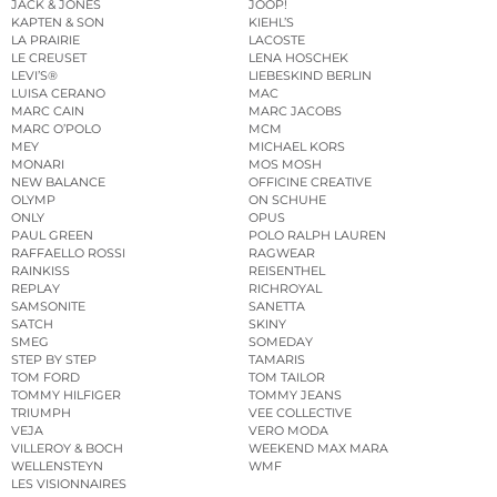
JACK & JONES
JOOP!
KAPTEN & SON
KIEHL’S
LA PRAIRIE
LACOSTE
LE CREUSET
LENA HOSCHEK
LEVI’S®
LIEBESKIND BERLIN
LUISA CERANO
MAC
MARC CAIN
MARC JACOBS
MARC O’POLO
MCM
MEY
MICHAEL KORS
MONARI
MOS MOSH
NEW BALANCE
OFFICINE CREATIVE
OLYMP
ON SCHUHE
ONLY
OPUS
PAUL GREEN
POLO RALPH LAUREN
RAFFAELLO ROSSI
RAGWEAR
RAINKISS
REISENTHEL
REPLAY
RICHROYAL
SAMSONITE
SANETTA
SATCH
SKINY
SMEG
SOMEDAY
STEP BY STEP
TAMARIS
TOM FORD
TOM TAILOR
TOMMY HILFIGER
TOMMY JEANS
TRIUMPH
VEE COLLECTIVE
VEJA
VERO MODA
VILLEROY & BOCH
WEEKEND MAX MARA
WELLENSTEYN
WMF
LES VISIONNAIRES