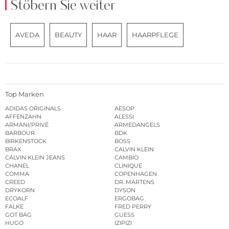
Stöbern Sie weiter
AVEDA
BEAUTY
HAAR
HAARPFLEGE
Top Marken
ADIDAS ORIGINALS
AESOP
AFFENZAHN
ALESSI
ARMANI/PRIVÉ
ARMEDANGELS
BARBOUR
BDK
BIRKENSTOCK
BOSS
BRAX
CALVIN KLEIN
CALVIN KLEIN JEANS
CAMBIO
CHANEL
CLINIQUE
COMMA
COPENHAGEN
CREED
DR. MARTENS
DRYKORN
DYSON
ECOALF
ERGOBAG
FALKE
FRED PERRY
GOT BAG
GUESS
HUGO
IZIPIZI