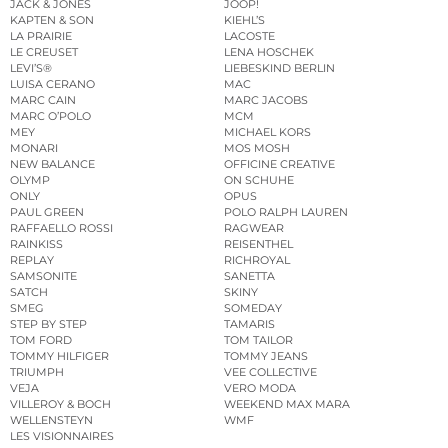
JACK & JONES
JOOP!
KAPTEN & SON
KIEHL’S
LA PRAIRIE
LACOSTE
LE CREUSET
LENA HOSCHEK
LEVI’S®
LIEBESKIND BERLIN
LUISA CERANO
MAC
MARC CAIN
MARC JACOBS
MARC O’POLO
MCM
MEY
MICHAEL KORS
MONARI
MOS MOSH
NEW BALANCE
OFFICINE CREATIVE
OLYMP
ON SCHUHE
ONLY
OPUS
PAUL GREEN
POLO RALPH LAUREN
RAFFAELLO ROSSI
RAGWEAR
RAINKISS
REISENTHEL
REPLAY
RICHROYAL
SAMSONITE
SANETTA
SATCH
SKINY
SMEG
SOMEDAY
STEP BY STEP
TAMARIS
TOM FORD
TOM TAILOR
TOMMY HILFIGER
TOMMY JEANS
TRIUMPH
VEE COLLECTIVE
VEJA
VERO MODA
VILLEROY & BOCH
WEEKEND MAX MARA
WELLENSTEYN
WMF
LES VISIONNAIRES