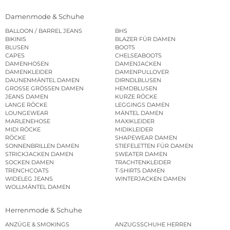
Damenmode & Schuhe
BALLOON / BARREL JEANS
BHS
BIKINIS
BLAZER FÜR DAMEN
BLUSEN
BOOTS
CAPES
CHELSEABOOTS
DAMENHOSEN
DAMENJACKEN
DAMENKLEIDER
DAMENPULLOVER
DAUNENMÄNTEL DAMEN
DIRNDLBLUSEN
GROSSE GRÖSSEN DAMEN
HEMDBLUSEN
JEANS DAMEN
KURZE RÖCKE
LANGE RÖCKE
LEGGINGS DAMEN
LOUNGEWEAR
MÄNTEL DAMEN
MARLENEHOSE
MAXIKLEIDER
MIDI RÖCKE
MIDIKLEIDER
RÖCKE
SHAPEWEAR DAMEN
SONNENBRILLEN DAMEN
STIEFELETTEN FÜR DAMEN
STRICKJACKEN DAMEN
SWEATER DAMEN
SOCKEN DAMEN
TRACHTENKLEIDER
TRENCHCOATS
T-SHIRTS DAMEN
WIDELEG JEANS
WINTERJACKEN DAMEN
WOLLMÄNTEL DAMEN
Herrenmode & Schuhe
ANZÜGE & SMOKINGS
ANZUGSSCHUHE HERREN