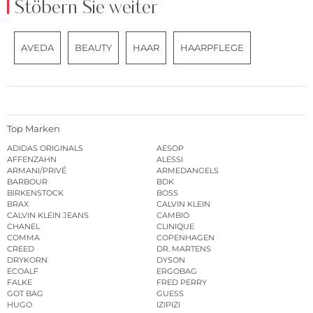
Stöbern Sie weiter
AVEDA
BEAUTY
HAAR
HAARPFLEGE
Top Marken
ADIDAS ORIGINALS
AESOP
AFFENZAHN
ALESSI
ARMANI/PRIVÉ
ARMEDANGELS
BARBOUR
BDK
BIRKENSTOCK
BOSS
BRAX
CALVIN KLEIN
CALVIN KLEIN JEANS
CAMBIO
CHANEL
CLINIQUE
COMMA
COPENHAGEN
CREED
DR. MARTENS
DRYKORN
DYSON
ECOALF
ERGOBAG
FALKE
FRED PERRY
GOT BAG
GUESS
HUGO
IZIPIZI