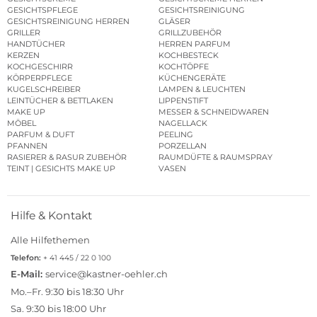
GESICHTSPFLEGE
GESICHTSREINIGUNG
GESICHTSREINIGUNG HERREN
GLÄSER
GRILLER
GRILLZUBEHÖR
HANDTÜCHER
HERREN PARFUM
KERZEN
KOCHBESTECK
KOCHGESCHIRR
KOCHTÖPFE
KÖRPERPFLEGE
KÜCHENGERÄTE
KUGELSCHREIBER
LAMPEN & LEUCHTEN
LEINTÜCHER & BETTLAKEN
LIPPENSTIFT
MAKE UP
MESSER & SCHNEIDWAREN
MÖBEL
NAGELLACK
PARFUM & DUFT
PEELING
PFANNEN
PORZELLAN
RASIERER & RASUR ZUBEHÖR
RAUMDÜFTE & RAUMSPRAY
TEINT | GESICHTS MAKE UP
VASEN
Hilfe & Kontakt
Alle Hilfethemen
Telefon:
+ 41 445 / 22 0 100
E-Mail:
service@kastner-oehler.ch
Mo.–Fr. 9:30 bis 18:30 Uhr
Sa. 9:30 bis 18:00 Uhr