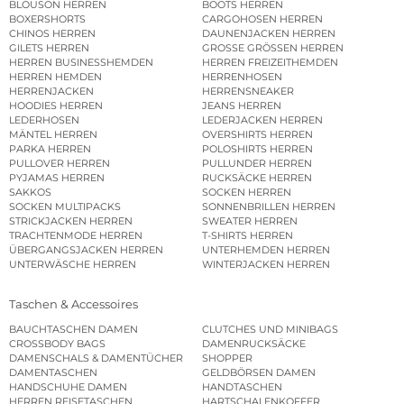
BLOUSON HERREN
BOOTS HERREN
BOXERSHORTS
CARGOHOSEN HERREN
CHINOS HERREN
DAUNENJACKEN HERREN
GILETS HERREN
GROSSE GRÖSSEN HERREN
HERREN BUSINESSHEMDEN
HERREN FREIZEITHEMDEN
HERREN HEMDEN
HERRENHOSEN
HERRENJACKEN
HERRENSNEAKER
HOODIES HERREN
JEANS HERREN
LEDERHOSEN
LEDERJACKEN HERREN
MÄNTEL HERREN
OVERSHIRTS HERREN
PARKA HERREN
POLOSHIRTS HERREN
PULLOVER HERREN
PULLUNDER HERREN
PYJAMAS HERREN
RUCKSÄCKE HERREN
SAKKOS
SOCKEN HERREN
SOCKEN MULTIPACKS
SONNENBRILLEN HERREN
STRICKJACKEN HERREN
SWEATER HERREN
TRACHTENMODE HERREN
T-SHIRTS HERREN
ÜBERGANGSJACKEN HERREN
UNTERHEMDEN HERREN
UNTERWÄSCHE HERREN
WINTERJACKEN HERREN
Taschen & Accessoires
BAUCHTASCHEN DAMEN
CLUTCHES UND MINIBAGS
CROSSBODY BAGS
DAMENRUCKSÄCKE
DAMENSCHALS & DAMENTÜCHER
SHOPPER
DAMENTASCHEN
GELDBÖRSEN DAMEN
HANDSCHUHE DAMEN
HANDTASCHEN
HERREN REISETASCHEN
HARTSCHALENKOFFER