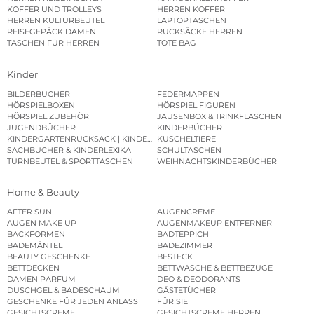
KOFFER UND TROLLEYS
HERREN KOFFER
HERREN KULTURBEUTEL
LAPTOPTASCHEN
REISEGEPÄCK DAMEN
RUCKSÄCKE HERREN
TASCHEN FÜR HERREN
TOTE BAG
Kinder
BILDERBÜCHER
FEDERMAPPEN
HÖRSPIELBOXEN
HÖRSPIEL FIGUREN
HÖRSPIEL ZUBEHÖR
JAUSENBOX & TRINKFLASCHEN
JUGENDBÜCHER
KINDERBÜCHER
KINDERGARTENRUCKSACK | KINDERGARTENBEUTEL
KUSCHELTIERE
SACHBÜCHER & KINDERLEXIKA
SCHULTASCHEN
TURNBEUTEL & SPORTTASCHEN
WEIHNACHTSKINDERBÜCHER
Home & Beauty
AFTER SUN
AUGENCREME
AUGEN MAKE UP
AUGENMAKEUP ENTFERNER
BACKFORMEN
BADTEPPICH
BADEMÄNTEL
BADEZIMMER
BEAUTY GESCHENKE
BESTECK
BETTDECKEN
BETTWÄSCHE & BETTBEZÜGE
DAMEN PARFUM
DEO & DEODORANTS
DUSCHGEL & BADESCHAUM
GÄSTETÜCHER
GESCHENKE FÜR JEDEN ANLASS
FÜR SIE
GESICHTSCREME
GESICHTSCREME HERREN