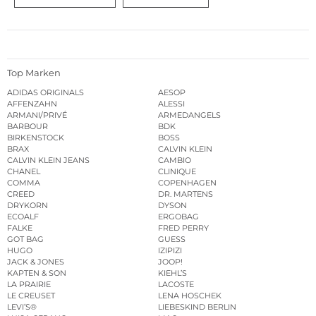
Top Marken
ADIDAS ORIGINALS
AESOP
AFFENZAHN
ALESSI
ARMANI/PRIVÉ
ARMEDANGELS
BARBOUR
BDK
BIRKENSTOCK
BOSS
BRAX
CALVIN KLEIN
CALVIN KLEIN JEANS
CAMBIO
CHANEL
CLINIQUE
COMMA
COPENHAGEN
CREED
DR. MARTENS
DRYKORN
DYSON
ECOALF
ERGOBAG
FALKE
FRED PERRY
GOT BAG
GUESS
HUGO
IZIPIZI
JACK & JONES
JOOP!
KAPTEN & SON
KIEHL’S
LA PRAIRIE
LACOSTE
LE CREUSET
LENA HOSCHEK
LEVI’S®
LIEBESKIND BERLIN