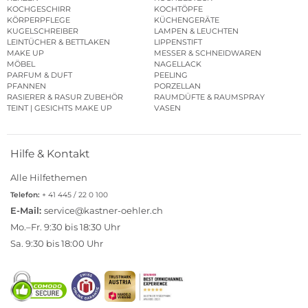
KOCHGESCHIRR
KOCHTÖPFE
KÖRPERPFLEGE
KÜCHENGERÄTE
KUGELSCHREIBER
LAMPEN & LEUCHTEN
LEINTÜCHER & BETTLAKEN
LIPPENSTIFT
MAKE UP
MESSER & SCHNEIDWAREN
MÖBEL
NAGELLACK
PARFUM & DUFT
PEELING
PFANNEN
PORZELLAN
RASIERER & RASUR ZUBEHÖR
RAUMDÜFTE & RAUMSPRAY
TEINT | GESICHTS MAKE UP
VASEN
Hilfe & Kontakt
Alle Hilfethemen
Telefon:
+ 41 445 / 22 0 100
E-Mail:
service@kastner-oehler.ch
Mo.–Fr. 9:30 bis 18:30 Uhr
Sa. 9:30 bis 18:00 Uhr