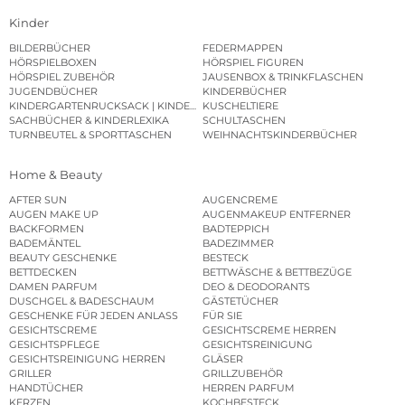
Kinder
BILDERBÜCHER
FEDERMAPPEN
HÖRSPIELBOXEN
HÖRSPIEL FIGUREN
HÖRSPIEL ZUBEHÖR
JAUSENBOX & TRINKFLASCHEN
JUGENDBÜCHER
KINDERBÜCHER
KINDERGARTENRUCKSACK | KINDERGARTENBEUTEL
KUSCHELTIERE
SACHBÜCHER & KINDERLEXIKA
SCHULTASCHEN
TURNBEUTEL & SPORTTASCHEN
WEIHNACHTSKINDERBÜCHER
Home & Beauty
AFTER SUN
AUGENCREME
AUGEN MAKE UP
AUGENMAKEUP ENTFERNER
BACKFORMEN
BADTEPPICH
BADEMÄNTEL
BADEZIMMER
BEAUTY GESCHENKE
BESTECK
BETTDECKEN
BETTWÄSCHE & BETTBEZÜGE
DAMEN PARFUM
DEO & DEODORANTS
DUSCHGEL & BADESCHAUM
GÄSTETÜCHER
GESCHENKE FÜR JEDEN ANLASS
FÜR SIE
GESICHTSCREME
GESICHTSCREME HERREN
GESICHTSPFLEGE
GESICHTSREINIGUNG
GESICHTSREINIGUNG HERREN
GLÄSER
GRILLER
GRILLZUBEHÖR
HANDTÜCHER
HERREN PARFUM
KERZEN
KOCHBESTECK