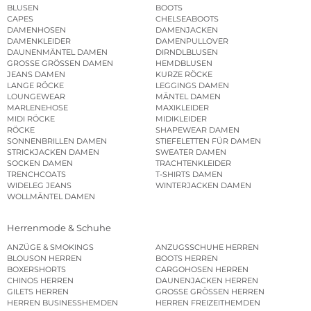
BLUSEN
BOOTS
CAPES
CHELSEABOOTS
DAMENHOSEN
DAMENJACKEN
DAMENKLEIDER
DAMENPULLOVER
DAUNENMÄNTEL DAMEN
DIRNDLBLUSEN
GROSSE GRÖSSEN DAMEN
HEMDBLUSEN
JEANS DAMEN
KURZE RÖCKE
LANGE RÖCKE
LEGGINGS DAMEN
LOUNGEWEAR
MÄNTEL DAMEN
MARLENEHOSE
MAXIKLEIDER
MIDI RÖCKE
MIDIKLEIDER
RÖCKE
SHAPEWEAR DAMEN
SONNENBRILLEN DAMEN
STIEFELETTEN FÜR DAMEN
STRICKJACKEN DAMEN
SWEATER DAMEN
SOCKEN DAMEN
TRACHTENKLEIDER
TRENCHCOATS
T-SHIRTS DAMEN
WIDELEG JEANS
WINTERJACKEN DAMEN
WOLLMÄNTEL DAMEN
Herrenmode & Schuhe
ANZÜGE & SMOKINGS
ANZUGSSCHUHE HERREN
BLOUSON HERREN
BOOTS HERREN
BOXERSHORTS
CARGOHOSEN HERREN
CHINOS HERREN
DAUNENJACKEN HERREN
GILETS HERREN
GROSSE GRÖSSEN HERREN
HERREN BUSINESSHEMDEN
HERREN FREIZEITHEMDEN