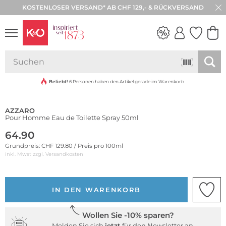
KOSTENLOSER VERSAND* AB CHF 129,- & RÜCKVERSAND
30 TAGE RÜCKGABE
NEW IN
WEDDING
VIBES
Beliebt!
6 Personen haben den Artikel gerade im Warenkorb
AZZARO
Pour Homme Eau de Toilette Spray 50ml
64.90
Grundpreis: CHF 129.80 / Preis pro 100ml
inkl. Mwst zzgl.
Versandkosten
IN DEN WARENKORB
Wollen Sie -10% sparen?
Melden Sie sich
jetzt
für den Newsletter an.