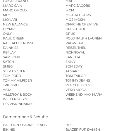
LUISA CERANO
MAC
MARC CAIN
MARC JACOBS
MARC O’POLO
MCM
MEY
MICHAEL KORS
MONARI
MOS MOSH
NEW BALANCE
OFFICINE CREATIVE
OLYMP
ON SCHUHE
ONLY
OPUS
PAUL GREEN
POLO RALPH LAUREN
RAFFAELLO ROSSI
RAGWEAR
RAINKISS
REISENTHEL
REPLAY
RICHROYAL
SAMSONITE
SANETTA
SATCH
SKINY
SMEG
SOMEDAY
STEP BY STEP
TAMARIS
TOM FORD
TOM TAILOR
TOMMY HILFIGER
TOMMY JEANS
TRIUMPH
VEE COLLECTIVE
VEJA
VERO MODA
VILLEROY & BOCH
WEEKEND MAX MARA
WELLENSTEYN
WMF
LES VISIONNAIRES
Damenmode & Schuhe
BALLOON / BARREL JEANS
BHS
BIKINIS
BLAZER FÜR DAMEN