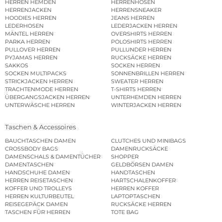
HERREN HEMDEN
HERRENHOSEN
HERRENJACKEN
HERRENSNEAKER
HOODIES HERREN
JEANS HERREN
LEDERHOSEN
LEDERJACKEN HERREN
MÄNTEL HERREN
OVERSHIRTS HERREN
PARKA HERREN
POLOSHIRTS HERREN
PULLOVER HERREN
PULLUNDER HERREN
PYJAMAS HERREN
RUCKSÄCKE HERREN
SAKKOS
SOCKEN HERREN
SOCKEN MULTIPACKS
SONNENBRILLEN HERREN
STRICKJACKEN HERREN
SWEATER HERREN
TRACHTENMODE HERREN
T-SHIRTS HERREN
ÜBERGANGSJACKEN HERREN
UNTERHEMDEN HERREN
UNTERWÄSCHE HERREN
WINTERJACKEN HERREN
Taschen & Accessoires
BAUCHTASCHEN DAMEN
CLUTCHES UND MINIBAGS
CROSSBODY BAGS
DAMENRUCKSÄCKE
DAMENSCHALS & DAMENTÜCHER
SHOPPER
DAMENTASCHEN
GELDBÖRSEN DAMEN
HANDSCHUHE DAMEN
HANDTASCHEN
HERREN REISETASCHEN
HARTSCHALENKOFFER
KOFFER UND TROLLEYS
HERREN KOFFER
HERREN KULTURBEUTEL
LAPTOPTASCHEN
REISEGEPÄCK DAMEN
RUCKSÄCKE HERREN
TASCHEN FÜR HERREN
TOTE BAG