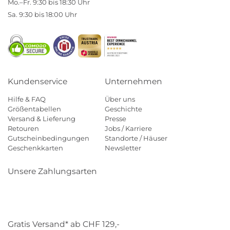
Mo.–Fr. 9:30 bis 18:30 Uhr
Sa. 9:30 bis 18:00 Uhr
Kundenservice
Unternehmen
Hilfe & FAQ
Über uns
Größentabellen
Geschichte
Versand & Lieferung
Presse
Retouren
Jobs / Karriere
Gutscheinbedingungen
Standorte / Häuser
Geschenkkarten
Newsletter
Unsere Zahlungsarten
Klarna
Mastercard
Visa
Diners
Applepay
Paypal
Gratis Versand* ab CHF 129,-