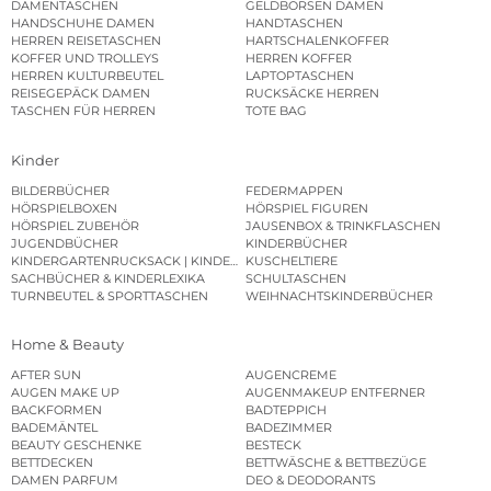
DAMENTASCHEN
GELDBÖRSEN DAMEN
HANDSCHUHE DAMEN
HANDTASCHEN
HERREN REISETASCHEN
HARTSCHALENKOFFER
KOFFER UND TROLLEYS
HERREN KOFFER
HERREN KULTURBEUTEL
LAPTOPTASCHEN
REISEGEPÄCK DAMEN
RUCKSÄCKE HERREN
TASCHEN FÜR HERREN
TOTE BAG
Kinder
BILDERBÜCHER
FEDERMAPPEN
HÖRSPIELBOXEN
HÖRSPIEL FIGUREN
HÖRSPIEL ZUBEHÖR
JAUSENBOX & TRINKFLASCHEN
JUGENDBÜCHER
KINDERBÜCHER
KINDERGARTENRUCKSACK | KINDERGARTENBEUTEL
KUSCHELTIERE
SACHBÜCHER & KINDERLEXIKA
SCHULTASCHEN
TURNBEUTEL & SPORTTASCHEN
WEIHNACHTSKINDERBÜCHER
Home & Beauty
AFTER SUN
AUGENCREME
AUGEN MAKE UP
AUGENMAKEUP ENTFERNER
BACKFORMEN
BADTEPPICH
BADEMÄNTEL
BADEZIMMER
BEAUTY GESCHENKE
BESTECK
BETTDECKEN
BETTWÄSCHE & BETTBEZÜGE
DAMEN PARFUM
DEO & DEODORANTS