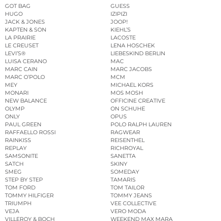
GOT BAG
GUESS
HUGO
IZIPIZI
JACK & JONES
JOOP!
KAPTEN & SON
KIEHL’S
LA PRAIRIE
LACOSTE
LE CREUSET
LENA HOSCHEK
LEVI’S®
LIEBESKIND BERLIN
LUISA CERANO
MAC
MARC CAIN
MARC JACOBS
MARC O’POLO
MCM
MEY
MICHAEL KORS
MONARI
MOS MOSH
NEW BALANCE
OFFICINE CREATIVE
OLYMP
ON SCHUHE
ONLY
OPUS
PAUL GREEN
POLO RALPH LAUREN
RAFFAELLO ROSSI
RAGWEAR
RAINKISS
REISENTHEL
REPLAY
RICHROYAL
SAMSONITE
SANETTA
SATCH
SKINY
SMEG
SOMEDAY
STEP BY STEP
TAMARIS
TOM FORD
TOM TAILOR
TOMMY HILFIGER
TOMMY JEANS
TRIUMPH
VEE COLLECTIVE
VEJA
VERO MODA
VILLEROY & BOCH
WEEKEND MAX MARA