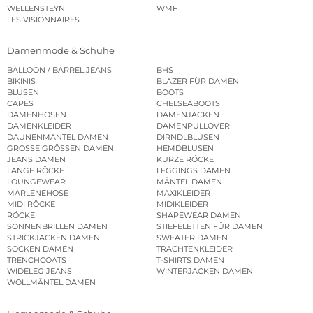
WELLENSTEYN
WMF
LES VISIONNAIRES
Damenmode & Schuhe
BALLOON / BARREL JEANS
BHS
BIKINIS
BLAZER FÜR DAMEN
BLUSEN
BOOTS
CAPES
CHELSEABOOTS
DAMENHOSEN
DAMENJACKEN
DAMENKLEIDER
DAMENPULLOVER
DAUNENMÄNTEL DAMEN
DIRNDLBLUSEN
GROSSE GRÖSSEN DAMEN
HEMDBLUSEN
JEANS DAMEN
KURZE RÖCKE
LANGE RÖCKE
LEGGINGS DAMEN
LOUNGEWEAR
MÄNTEL DAMEN
MARLENEHOSE
MAXIKLEIDER
MIDI RÖCKE
MIDIKLEIDER
RÖCKE
SHAPEWEAR DAMEN
SONNENBRILLEN DAMEN
STIEFELETTEN FÜR DAMEN
STRICKJACKEN DAMEN
SWEATER DAMEN
SOCKEN DAMEN
TRACHTENKLEIDER
TRENCHCOATS
T-SHIRTS DAMEN
WIDELEG JEANS
WINTERJACKEN DAMEN
WOLLMÄNTEL DAMEN