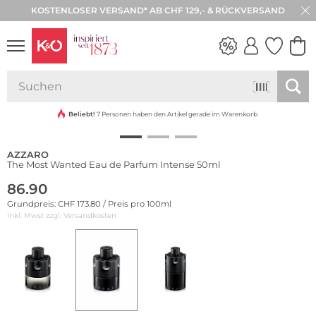
KOSTENLOSER VERSAND* AB CHF 129,- & RÜCKVERSAND
30 TAGE RÜCKGABE
NEW IN
WEDDING
VIBES
Beliebt!
7 Personen haben den Artikel gerade im Warenkorb
AZZARO
The Most Wanted Eau de Parfum Intense 50ml
86.90
Grundpreis: CHF 173.80 / Preis pro 100ml
inkl. Mwst zzgl.
Versandkosten