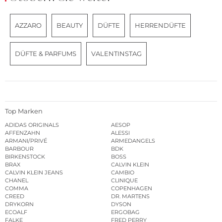
AZZARO
BEAUTY
DÜFTE
HERRENDÜFTE
DÜFTE & PARFUMS
VALENTINSTAG
Top Marken
ADIDAS ORIGINALS
AESOP
AFFENZAHN
ALESSI
ARMANI/PRIVÉ
ARMEDANGELS
BARBOUR
BDK
BIRKENSTOCK
BOSS
BRAX
CALVIN KLEIN
CALVIN KLEIN JEANS
CAMBIO
CHANEL
CLINIQUE
COMMA
COPENHAGEN
CREED
DR. MARTENS
DRYKORN
DYSON
ECOALF
ERGOBAG
FALKE
FRED PERRY