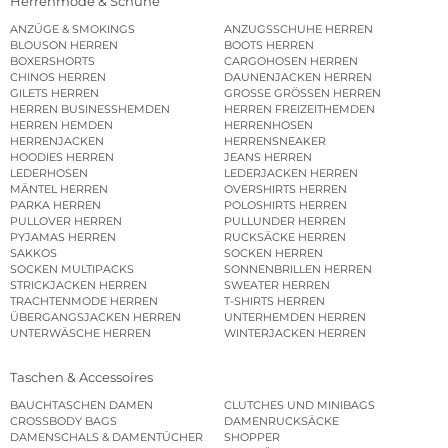
Herrenmode & Schuhe
ANZÜGE & SMOKINGS
ANZUGSSCHUHE HERREN
BLOUSON HERREN
BOOTS HERREN
BOXERSHORTS
CARGOHOSEN HERREN
CHINOS HERREN
DAUNENJACKEN HERREN
GILETS HERREN
GROSSE GRÖSSEN HERREN
HERREN BUSINESSHEMDEN
HERREN FREIZEITHEMDEN
HERREN HEMDEN
HERRENHOSEN
HERRENJACKEN
HERRENSNEAKER
HOODIES HERREN
JEANS HERREN
LEDERHOSEN
LEDERJACKEN HERREN
MÄNTEL HERREN
OVERSHIRTS HERREN
PARKA HERREN
POLOSHIRTS HERREN
PULLOVER HERREN
PULLUNDER HERREN
PYJAMAS HERREN
RUCKSÄCKE HERREN
SAKKOS
SOCKEN HERREN
SOCKEN MULTIPACKS
SONNENBRILLEN HERREN
STRICKJACKEN HERREN
SWEATER HERREN
TRACHTENMODE HERREN
T-SHIRTS HERREN
ÜBERGANGSJACKEN HERREN
UNTERHEMDEN HERREN
UNTERWÄSCHE HERREN
WINTERJACKEN HERREN
Taschen & Accessoires
BAUCHTASCHEN DAMEN
CLUTCHES UND MINIBAGS
CROSSBODY BAGS
DAMENRUCKSÄCKE
DAMENSCHALS & DAMENTÜCHER
SHOPPER