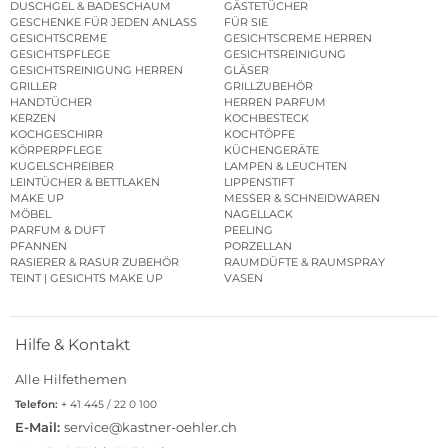
DUSCHGEL & BADESCHAUM
GÄSTETÜCHER
GESCHENKE FÜR JEDEN ANLASS
FÜR SIE
GESICHTSCREME
GESICHTSCREME HERREN
GESICHTSPFLEGE
GESICHTSREINIGUNG
GESICHTSREINIGUNG HERREN
GLÄSER
GRILLER
GRILLZUBEHÖR
HANDTÜCHER
HERREN PARFUM
KERZEN
KOCHBESTECK
KOCHGESCHIRR
KOCHTÖPFE
KÖRPERPFLEGE
KÜCHENGERÄTE
KUGELSCHREIBER
LAMPEN & LEUCHTEN
LEINTÜCHER & BETTLAKEN
LIPPENSTIFT
MAKE UP
MESSER & SCHNEIDWAREN
MÖBEL
NAGELLACK
PARFUM & DUFT
PEELING
PFANNEN
PORZELLAN
RASIERER & RASUR ZUBEHÖR
RAUMDÜFTE & RAUMSPRAY
TEINT | GESICHTS MAKE UP
VASEN
Hilfe & Kontakt
Alle Hilfethemen
Telefon:
+ 41 445 / 22 0 100
E-Mail:
service@kastner-oehler.ch