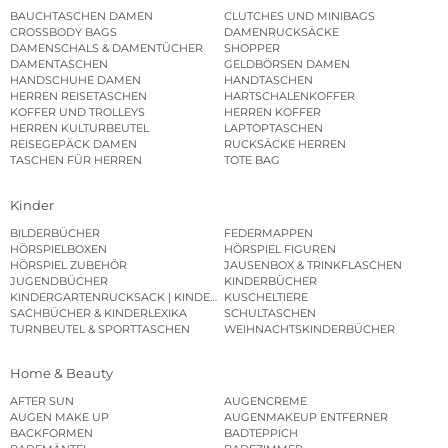
BAUCHTASCHEN DAMEN
CLUTCHES UND MINIBAGS
CROSSBODY BAGS
DAMENRUCKSÄCKE
DAMENSCHALS & DAMENTÜCHER
SHOPPER
DAMENTASCHEN
GELDBÖRSEN DAMEN
HANDSCHUHE DAMEN
HANDTASCHEN
HERREN REISETASCHEN
HARTSCHALENKOFFER
KOFFER UND TROLLEYS
HERREN KOFFER
HERREN KULTURBEUTEL
LAPTOPTASCHEN
REISEGEPÄCK DAMEN
RUCKSÄCKE HERREN
TASCHEN FÜR HERREN
TOTE BAG
Kinder
BILDERBÜCHER
FEDERMAPPEN
HÖRSPIELBOXEN
HÖRSPIEL FIGUREN
HÖRSPIEL ZUBEHÖR
JAUSENBOX & TRINKFLASCHEN
JUGENDBÜCHER
KINDERBÜCHER
KINDERGARTENRUCKSACK | KINDERGARTENBEUTEL
KUSCHELTIERE
SACHBÜCHER & KINDERLEXIKA
SCHULTASCHEN
TURNBEUTEL & SPORTTASCHEN
WEIHNACHTSKINDERBÜCHER
Home & Beauty
AFTER SUN
AUGENCREME
AUGEN MAKE UP
AUGENMAKEUP ENTFERNER
BACKFORMEN
BADTEPPICH