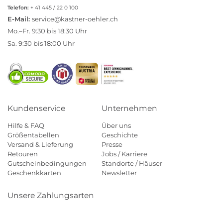
Telefon:
+ 41 445 / 22 0 100
E-Mail:
service@kastner-oehler.ch
Mo.–Fr. 9:30 bis 18:30 Uhr
Sa. 9:30 bis 18:00 Uhr
Kundenservice
Unternehmen
Hilfe & FAQ
Über uns
Größentabellen
Geschichte
Versand & Lieferung
Presse
Retouren
Jobs / Karriere
Gutscheinbedingungen
Standorte / Häuser
Geschenkkarten
Newsletter
Unsere Zahlungsarten
Klarna
Mastercard
Visa
Diners
Applepay
Paypal