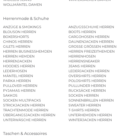
WOLLMÄNTEL DAMEN
Herrenmode & Schuhe
ANZÜGE & SMOKINGS
ANZUGSSCHUHE HERREN
BLOUSON HERREN
BOOTS HERREN
BOXERSHORTS
CARGOHOSEN HERREN
CHINOS HERREN
DAUNENJACKEN HERREN
GILETS HERREN
GROSSE GRÖSSEN HERREN
HERREN BUSINESSHEMDEN
HERREN FREIZEITHEMDEN
HERREN HEMDEN
HERRENHOSEN
HERRENJACKEN
HERRENSNEAKER
HOODIES HERREN
JEANS HERREN
LEDERHOSEN
LEDERJACKEN HERREN
MÄNTEL HERREN
OVERSHIRTS HERREN
PARKA HERREN
POLOSHIRTS HERREN
PULLOVER HERREN
PULLUNDER HERREN
PYJAMAS HERREN
RUCKSÄCKE HERREN
SAKKOS
SOCKEN HERREN
SOCKEN MULTIPACKS
SONNENBRILLEN HERREN
STRICKJACKEN HERREN
SWEATER HERREN
TRACHTENMODE HERREN
T-SHIRTS HERREN
ÜBERGANGSJACKEN HERREN
UNTERHEMDEN HERREN
UNTERWÄSCHE HERREN
WINTERJACKEN HERREN
Taschen & Accessoires