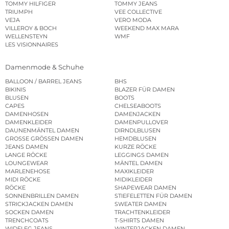
TOMMY HILFIGER
TOMMY JEANS
TRIUMPH
VEE COLLECTIVE
VEJA
VERO MODA
VILLEROY & BOCH
WEEKEND MAX MARA
WELLENSTEYN
WMF
LES VISIONNAIRES
Damenmode & Schuhe
BALLOON / BARREL JEANS
BHS
BIKINIS
BLAZER FÜR DAMEN
BLUSEN
BOOTS
CAPES
CHELSEABOOTS
DAMENHOSEN
DAMENJACKEN
DAMENKLEIDER
DAMENPULLOVER
DAUNENMÄNTEL DAMEN
DIRNDLBLUSEN
GROSSE GRÖSSEN DAMEN
HEMDBLUSEN
JEANS DAMEN
KURZE RÖCKE
LANGE RÖCKE
LEGGINGS DAMEN
LOUNGEWEAR
MÄNTEL DAMEN
MARLENEHOSE
MAXIKLEIDER
MIDI RÖCKE
MIDIKLEIDER
RÖCKE
SHAPEWEAR DAMEN
SONNENBRILLEN DAMEN
STIEFELETTEN FÜR DAMEN
STRICKJACKEN DAMEN
SWEATER DAMEN
SOCKEN DAMEN
TRACHTENKLEIDER
TRENCHCOATS
T-SHIRTS DAMEN
WIDELEG JEANS
WINTERJACKEN DAMEN