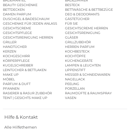
BADEMÄNTEL
BADEZIMMER
BEAUTY GESCHENKE
BESTECK
BETTDECKEN
BETTWÄSCHE & BETTBEZÜGE
DAMEN PARFUM
DEO & DEODORANTS
DUSCHGEL & BADESCHAUM
GÄSTETÜCHER
GESCHENKE FÜR JEDEN ANLASS
FÜR SIE
GESICHTSCREME
GESICHTSCREME HERREN
GESICHTSPFLEGE
GESICHTSREINIGUNG
GESICHTSREINIGUNG HERREN
GLÄSER
GRILLER
GRILLZUBEHÖR
HANDTÜCHER
HERREN PARFUM
KERZEN
KOCHBESTECK
KOCHGESCHIRR
KOCHTÖPFE
KÖRPERPFLEGE
KÜCHENGERÄTE
KUGELSCHREIBER
LAMPEN & LEUCHTEN
LEINTÜCHER & BETTLAKEN
LIPPENSTIFT
MAKE UP
MESSER & SCHNEIDWAREN
MÖBEL
NAGELLACK
PARFUM & DUFT
PEELING
PFANNEN
PORZELLAN
RASIERER & RASUR ZUBEHÖR
RAUMDÜFTE & RAUMSPRAY
TEINT | GESICHTS MAKE UP
VASEN
Hilfe & Kontakt
Alle Hilfethemen