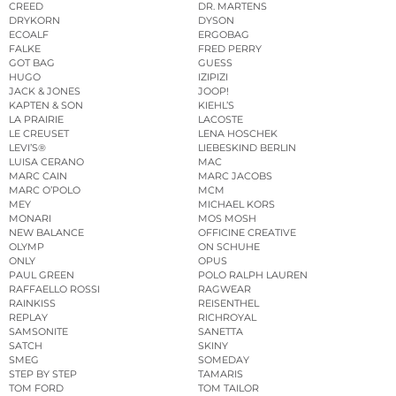
CREED
DR. MARTENS
DRYKORN
DYSON
ECOALF
ERGOBAG
FALKE
FRED PERRY
GOT BAG
GUESS
HUGO
IZIPIZI
JACK & JONES
JOOP!
KAPTEN & SON
KIEHL’S
LA PRAIRIE
LACOSTE
LE CREUSET
LENA HOSCHEK
LEVI’S®
LIEBESKIND BERLIN
LUISA CERANO
MAC
MARC CAIN
MARC JACOBS
MARC O’POLO
MCM
MEY
MICHAEL KORS
MONARI
MOS MOSH
NEW BALANCE
OFFICINE CREATIVE
OLYMP
ON SCHUHE
ONLY
OPUS
PAUL GREEN
POLO RALPH LAUREN
RAFFAELLO ROSSI
RAGWEAR
RAINKISS
REISENTHEL
REPLAY
RICHROYAL
SAMSONITE
SANETTA
SATCH
SKINY
SMEG
SOMEDAY
STEP BY STEP
TAMARIS
TOM FORD
TOM TAILOR