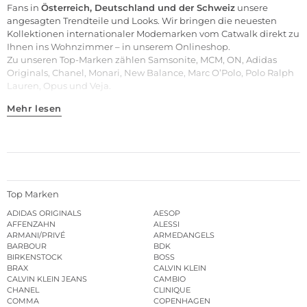
Fans in
Österreich, Deutschland und der Schweiz
unsere
angesagten Trendteile und Looks. Wir bringen die neuesten
Kollektionen internationaler Modemarken vom Catwalk direkt zu
Ihnen ins Wohnzimmer – in unserem Onlineshop.
Zu unseren
Top-Marken
zählen
Samsonite
,
MCM
,
ON
,
Adidas
Originals
,
Chanel
,
Monari
,
New Balance
,
Marc O’Polo
,
Polo Ralph
Lauren
,
Opus
und
Veja
.
Mehr lesen
Top Marken
ADIDAS ORIGINALS
AESOP
AFFENZAHN
ALESSI
ARMANI/PRIVÉ
ARMEDANGELS
BARBOUR
BDK
BIRKENSTOCK
BOSS
BRAX
CALVIN KLEIN
CALVIN KLEIN JEANS
CAMBIO
CHANEL
CLINIQUE
COMMA
COPENHAGEN