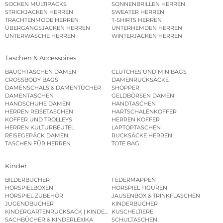
SOCKEN MULTIPACKS
SONNENBRILLEN HERREN
STRICKJACKEN HERREN
SWEATER HERREN
TRACHTENMODE HERREN
T-SHIRTS HERREN
ÜBERGANGSJACKEN HERREN
UNTERHEMDEN HERREN
UNTERWÄSCHE HERREN
WINTERJACKEN HERREN
Taschen & Accessoires
BAUCHTASCHEN DAMEN
CLUTCHES UND MINIBAGS
CROSSBODY BAGS
DAMENRUCKSÄCKE
DAMENSCHALS & DAMENTÜCHER
SHOPPER
DAMENTASCHEN
GELDBÖRSEN DAMEN
HANDSCHUHE DAMEN
HANDTASCHEN
HERREN REISETASCHEN
HARTSCHALENKOFFER
KOFFER UND TROLLEYS
HERREN KOFFER
HERREN KULTURBEUTEL
LAPTOPTASCHEN
REISEGEPÄCK DAMEN
RUCKSÄCKE HERREN
TASCHEN FÜR HERREN
TOTE BAG
Kinder
BILDERBÜCHER
FEDERMAPPEN
HÖRSPIELBOXEN
HÖRSPIEL FIGUREN
HÖRSPIEL ZUBEHÖR
JAUSENBOX & TRINKFLASCHEN
JUGENDBÜCHER
KINDERBÜCHER
KINDERGARTENRUCKSACK | KINDERGARTENBEUTEL
KUSCHELTIERE
SACHBÜCHER & KINDERLEXIKA
SCHULTASCHEN