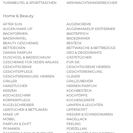
TURNBEUTEL & SPORTTASCHEN
WEIHNACHTSKINDERBÜCHER
Home & Beauty
AFTER SUN
AUGENCREME
AUGEN MAKE UP
AUGENMAKEUP ENTFERNER
BACKFORMEN
BADTEPPICH
BADEMÄNTEL
BADEZIMMER
BEAUTY GESCHENKE
BESTECK
BETTDECKEN
BETTWÄSCHE & BETTBEZÜGE
DAMEN PARFUM
DEO & DEODORANTS
DUSCHGEL & BADESCHAUM
GÄSTETÜCHER
GESCHENKE FÜR JEDEN ANLASS
FÜR SIE
GESICHTSCREME
GESICHTSCREME HERREN
GESICHTSPFLEGE
GESICHTSREINIGUNG
GESICHTSREINIGUNG HERREN
GLÄSER
GRILLER
GRILLZUBEHÖR
HANDTÜCHER
HERREN PARFUM
KERZEN
KOCHBESTECK
KOCHGESCHIRR
KOCHTÖPFE
KÖRPERPFLEGE
KÜCHENGERÄTE
KUGELSCHREIBER
LAMPEN & LEUCHTEN
LEINTÜCHER & BETTLAKEN
LIPPENSTIFT
MAKE UP
MESSER & SCHNEIDWAREN
MÖBEL
NAGELLACK
PARFUM & DUFT
PEELING
PFANNEN
PORZELLAN