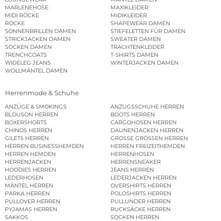
MARLENEHOSE
MAXIKLEIDER
MIDI RÖCKE
MIDIKLEIDER
RÖCKE
SHAPEWEAR DAMEN
SONNENBRILLEN DAMEN
STIEFELETTEN FÜR DAMEN
STRICKJACKEN DAMEN
SWEATER DAMEN
SOCKEN DAMEN
TRACHTENKLEIDER
TRENCHCOATS
T-SHIRTS DAMEN
WIDELEG JEANS
WINTERJACKEN DAMEN
WOLLMÄNTEL DAMEN
Herrenmode & Schuhe
ANZÜGE & SMOKINGS
ANZUGSSCHUHE HERREN
BLOUSON HERREN
BOOTS HERREN
BOXERSHORTS
CARGOHOSEN HERREN
CHINOS HERREN
DAUNENJACKEN HERREN
GILETS HERREN
GROSSE GRÖSSEN HERREN
HERREN BUSINESSHEMDEN
HERREN FREIZEITHEMDEN
HERREN HEMDEN
HERRENHOSEN
HERRENJACKEN
HERRENSNEAKER
HOODIES HERREN
JEANS HERREN
LEDERHOSEN
LEDERJACKEN HERREN
MÄNTEL HERREN
OVERSHIRTS HERREN
PARKA HERREN
POLOSHIRTS HERREN
PULLOVER HERREN
PULLUNDER HERREN
PYJAMAS HERREN
RUCKSÄCKE HERREN
SAKKOS
SOCKEN HERREN