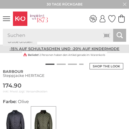
30 TAGE RÜCKGABE
Bestseller
Große Größen
NEW IN
WEDDING
VIBES
-15% AUF SCHULTASCHEN UND -20% AUF KINDERMODE
Beliebt!
2 Personen haben den Artikel gerade im Warenkorb
SHOP THE LOOK
BARBOUR
Steppjacke HERITAGE
174.90
inkl. Mwst zzgl.
Versandkosten
Farbe:
Olive