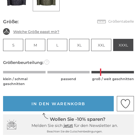
Größe:
Größentabelle
Welche Größe passt mir?
S
M
L
XL
XXL
XXXL
Größenbeurteilung:
?
klein / schmal
passend
groß / weit geschnitten
geschnitten
IN DEN WARENKORB
Wollen Sie -10% sparen?
Melden Sie sich
jetzt
für den Newsletter an.
Beachten Sie die Gutscheinbedingungen.