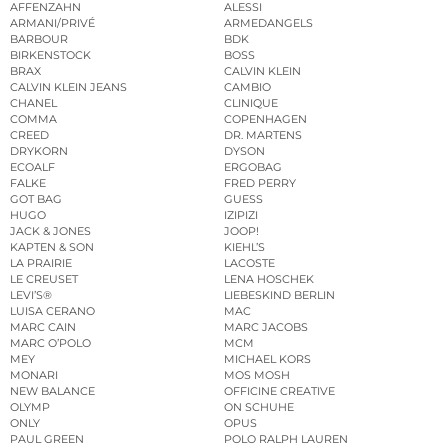
AFFENZAHN
ALESSI
ARMANI/PRIVÉ
ARMEDANGELS
BARBOUR
BDK
BIRKENSTOCK
BOSS
BRAX
CALVIN KLEIN
CALVIN KLEIN JEANS
CAMBIO
CHANEL
CLINIQUE
COMMA
COPENHAGEN
CREED
DR. MARTENS
DRYKORN
DYSON
ECOALF
ERGOBAG
FALKE
FRED PERRY
GOT BAG
GUESS
HUGO
IZIPIZI
JACK & JONES
JOOP!
KAPTEN & SON
KIEHL’S
LA PRAIRIE
LACOSTE
LE CREUSET
LENA HOSCHEK
LEVI’S®
LIEBESKIND BERLIN
LUISA CERANO
MAC
MARC CAIN
MARC JACOBS
MARC O’POLO
MCM
MEY
MICHAEL KORS
MONARI
MOS MOSH
NEW BALANCE
OFFICINE CREATIVE
OLYMP
ON SCHUHE
ONLY
OPUS
PAUL GREEN
POLO RALPH LAUREN