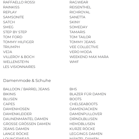
RAFFAELLO ROSSI
RAGWEAR
RAINKISS
REISENTHEL
REPLAY
RICHROYAL
SAMSONITE
SANETTA
SATCH
SKINY
SMEG
SOMEDAY
STEP BY STEP
TAMARIS
TOM FORD
TOM TAILOR
TOMMY HILFIGER
TOMMY JEANS
TRIUMPH
VEE COLLECTIVE
VEJA
VERO MODA
VILLEROY & BOCH
WEEKEND MAX MARA
WELLENSTEYN
WMF
LES VISIONNAIRES
Damenmode & Schuhe
BALLOON / BARREL JEANS
BHS
BIKINIS
BLAZER FÜR DAMEN
BLUSEN
BOOTS
CAPES
CHELSEABOOTS
DAMENHOSEN
DAMENJACKEN
DAMENKLEIDER
DAMENPULLOVER
DAUNENMÄNTEL DAMEN
DIRNDLBLUSEN
GROSSE GRÖSSEN DAMEN
HEMDBLUSEN
JEANS DAMEN
KURZE RÖCKE
LANGE RÖCKE
LEGGINGS DAMEN
LOUNGEWEAR
MÄNTEL DAMEN