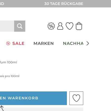
ND
30 TAGE RÜCKGABE
SALE
MARKEN
NACHHALTIGKEIT
rfum 100ml
reis pro 100ml
DEN WARENKORB