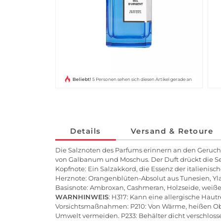
Beliebt!
5 Personen sehen sich diesen Artikel gerade an
Details
Versand & Retoure
Die Salznoten des Parfums erinnern an den Geruch 
von Galbanum und Moschus. Der Duft drückt die Se
Kopfnote: Ein Salzakkord, die Essenz der italienis
Herznote: Orangenblüten-Absolut aus Tunesien, 
Basisnote: Ambroxan, Cashmeran, Holzseide, weiß
WARNHINWEIS
: H317: Kann eine allergische Haut
Vorsichtsmaßnahmen: P210: Von Wärme, heißen Ober
Umwelt vermeiden. P233: Behälter dicht verschlo