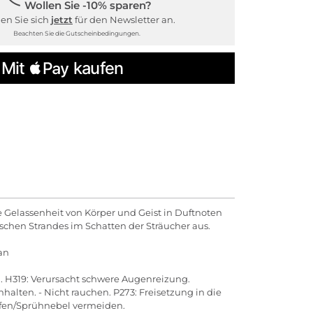
Wollen Sie -10% sparen?
en Sie sich
jetzt
für den Newsletter an.
Beachten Sie die Gutscheinbedingungen.
 Gelassenheit von Körper und Geist in Duftnoten
chen Strandes im Schatten der Sträucher aus.
an
h. H319: Verursacht schwere Augenreizung.
ten. - Nicht rauchen. P273: Freisetzung in die
pfen/Sprühnebel vermeiden.