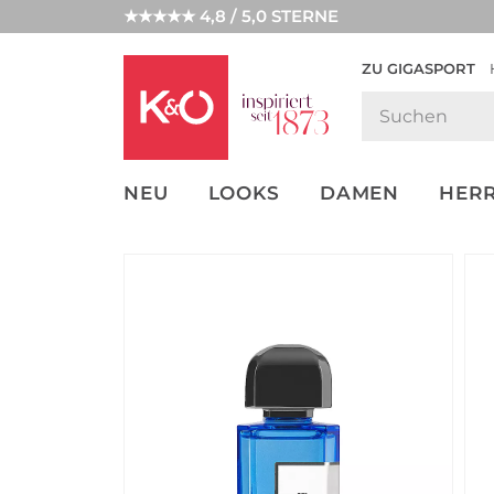
★★★★★ 4,8 / 5,0 STERNE
ZU GIGASPORT
GET THE
NEW IN
WEDDING
LOOK
VIBES
NEU
LOOKS
DAMEN
HER