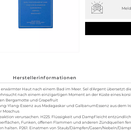
Meld
Herstellerinformationen
erwärmter Haut nach einem Bad im Meer. Sel d'Argent übersetzt die
hnsucht nach einem einzigartigen Moment an der Küste eines korsis
chen Bergamotte und Grapefruit
Ylang-Ylang-Essenz aus Madagaskar und GalbanumEssenz aus dem Ir
er Moschus
reaktion verursachen. H225: Flüssigkeit und Dampf leicht entzündlic
flächen, Funken, offenen Flammen und anderen Zündquellen fernhal
ssen halten. P261: Einatmen von Staub/Dämpfen/Gasen/Nebeln/Däm