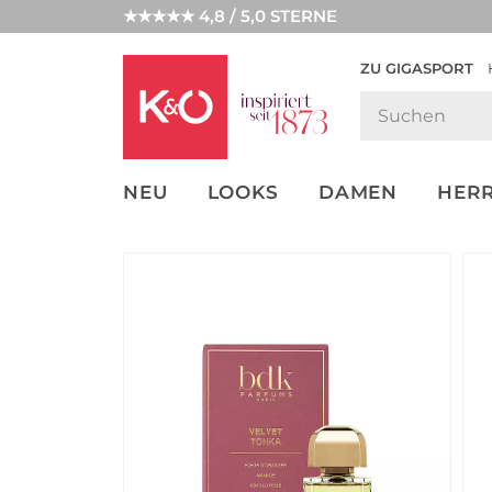
★★★★★ 4,8 / 5,0 STERNE
ZU GIGASPORT
GET THE
NEW IN
WEDDING
LOOK
VIBES
NEU
LOOKS
DAMEN
HER