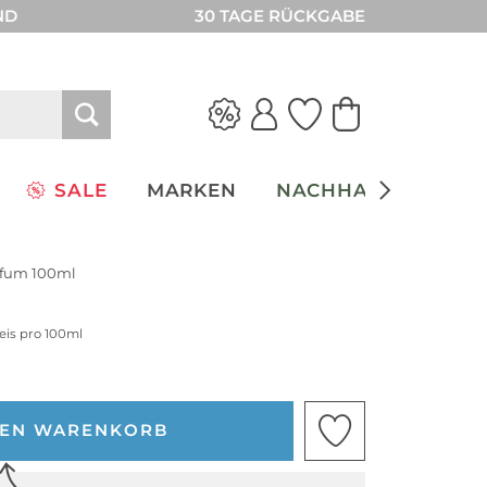
ND
30 TAGE RÜCKGABE
SALE
MARKEN
NACHHALTIGKEIT
rfum 100ml
reis pro 100ml
DEN WARENKORB