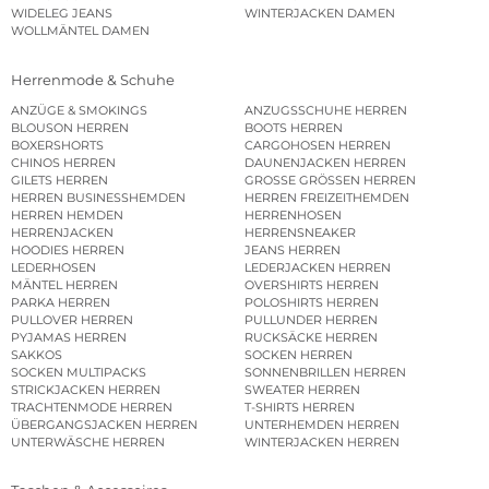
WIDELEG JEANS
WINTERJACKEN DAMEN
WOLLMÄNTEL DAMEN
Herrenmode & Schuhe
ANZÜGE & SMOKINGS
ANZUGSSCHUHE HERREN
BLOUSON HERREN
BOOTS HERREN
BOXERSHORTS
CARGOHOSEN HERREN
CHINOS HERREN
DAUNENJACKEN HERREN
GILETS HERREN
GROSSE GRÖSSEN HERREN
HERREN BUSINESSHEMDEN
HERREN FREIZEITHEMDEN
HERREN HEMDEN
HERRENHOSEN
HERRENJACKEN
HERRENSNEAKER
HOODIES HERREN
JEANS HERREN
LEDERHOSEN
LEDERJACKEN HERREN
MÄNTEL HERREN
OVERSHIRTS HERREN
PARKA HERREN
POLOSHIRTS HERREN
PULLOVER HERREN
PULLUNDER HERREN
PYJAMAS HERREN
RUCKSÄCKE HERREN
SAKKOS
SOCKEN HERREN
SOCKEN MULTIPACKS
SONNENBRILLEN HERREN
STRICKJACKEN HERREN
SWEATER HERREN
TRACHTENMODE HERREN
T-SHIRTS HERREN
ÜBERGANGSJACKEN HERREN
UNTERHEMDEN HERREN
UNTERWÄSCHE HERREN
WINTERJACKEN HERREN