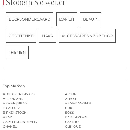
Stöbern Sie weiter
BECKSÖNDERGAARD
DAMEN
BEAUTY
GESCHENKE
HAAR
ACCESSOIRES & ZUBEHÖR
THEMEN
Top Marken
ADIDAS ORIGINALS
AESOP
AFFENZAHN
ALESSI
ARMANI/PRIVÉ
ARMEDANGELS
BARBOUR
BDK
BIRKENSTOCK
BOSS
BRAX
CALVIN KLEIN
CALVIN KLEIN JEANS
CAMBIO
CHANEL
CLINIQUE