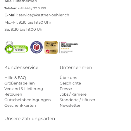
Alle Hilfethemen
Telefon:
+ 41 445 / 22 0 100
E-Mail:
service@kastner-oehler.ch
Mo.–Fr. 9:30 bis 18:30 Uhr
Sa. 9:30 bis 18:00 Uhr
Kundenservice
Unternehmen
Hilfe & FAQ
Über uns
Größentabellen
Geschichte
Versand & Lieferung
Presse
Retouren
Jobs / Karriere
Gutscheinbedingungen
Standorte / Häuser
Geschenkkarten
Newsletter
Unsere Zahlungsarten
Klarna
Mastercard
Visa
Diners
Applepay
Paypal