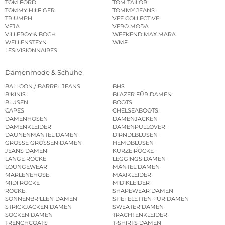
TOM FORD
TOM TAILOR
TOMMY HILFIGER
TOMMY JEANS
TRIUMPH
VEE COLLECTIVE
VEJA
VERO MODA
VILLEROY & BOCH
WEEKEND MAX MARA
WELLENSTEYN
WMF
LES VISIONNAIRES
Damenmode & Schuhe
BALLOON / BARREL JEANS
BHS
BIKINIS
BLAZER FÜR DAMEN
BLUSEN
BOOTS
CAPES
CHELSEABOOTS
DAMENHOSEN
DAMENJACKEN
DAMENKLEIDER
DAMENPULLOVER
DAUNENMÄNTEL DAMEN
DIRNDLBLUSEN
GROSSE GRÖSSEN DAMEN
HEMDBLUSEN
JEANS DAMEN
KURZE RÖCKE
LANGE RÖCKE
LEGGINGS DAMEN
LOUNGEWEAR
MÄNTEL DAMEN
MARLENEHOSE
MAXIKLEIDER
MIDI RÖCKE
MIDIKLEIDER
RÖCKE
SHAPEWEAR DAMEN
SONNENBRILLEN DAMEN
STIEFELETTEN FÜR DAMEN
STRICKJACKEN DAMEN
SWEATER DAMEN
SOCKEN DAMEN
TRACHTENKLEIDER
TRENCHCOATS
T-SHIRTS DAMEN