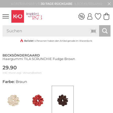
30 TAGE RÜCKGABE
WEDDING
VIBES
Beliebt!
4 Personen haben den Artikel gerade im Warenkorb
BECKSÖNDERGAARD
Haargummi TILA SCRUNCHIE Fudge Brown
29.90
inkl. Mwst zzgl.
Versandkosten
Farbe:
Braun