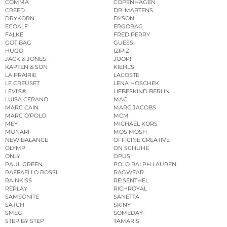
COMMA
COPENHAGEN
CREED
DR. MARTENS
DRYKORN
DYSON
ECOALF
ERGOBAG
FALKE
FRED PERRY
GOT BAG
GUESS
HUGO
IZIPIZI
JACK & JONES
JOOP!
KAPTEN & SON
KIEHL’S
LA PRAIRIE
LACOSTE
LE CREUSET
LENA HOSCHEK
LEVI’S®
LIEBESKIND BERLIN
LUISA CERANO
MAC
MARC CAIN
MARC JACOBS
MARC O’POLO
MCM
MEY
MICHAEL KORS
MONARI
MOS MOSH
NEW BALANCE
OFFICINE CREATIVE
OLYMP
ON SCHUHE
ONLY
OPUS
PAUL GREEN
POLO RALPH LAUREN
RAFFAELLO ROSSI
RAGWEAR
RAINKISS
REISENTHEL
REPLAY
RICHROYAL
SAMSONITE
SANETTA
SATCH
SKINY
SMEG
SOMEDAY
STEP BY STEP
TAMARIS