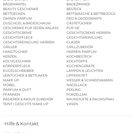
BADEMÄNTEL
BADEZIMMER
BEAUTY GESCHENKE
BESTECK
BETTDECKEN
BETTWÄSCHE & BETTBEZÜGE
DAMEN PARFUM
DEO & DEODORANTS
DUSCHGEL & BADESCHAUM
GÄSTETÜCHER
GESCHENKE FÜR JEDEN ANLASS
FÜR SIE
GESICHTSCREME
GESICHTSCREME HERREN
GESICHTSPFLEGE
GESICHTSREINIGUNG
GESICHTSREINIGUNG HERREN
GLÄSER
GRILLER
GRILLZUBEHÖR
HANDTÜCHER
HERREN PARFUM
KERZEN
KOCHBESTECK
KOCHGESCHIRR
KOCHTÖPFE
KÖRPERPFLEGE
KÜCHENGERÄTE
KUGELSCHREIBER
LAMPEN & LEUCHTEN
LEINTÜCHER & BETTLAKEN
LIPPENSTIFT
MAKE UP
MESSER & SCHNEIDWAREN
MÖBEL
NAGELLACK
PARFUM & DUFT
PEELING
PFANNEN
PORZELLAN
RASIERER & RASUR ZUBEHÖR
RAUMDÜFTE & RAUMSPRAY
TEINT | GESICHTS MAKE UP
VASEN
Hilfe & Kontakt