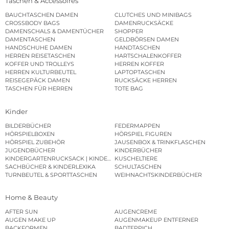
Taschen & Accessoires
BAUCHTASCHEN DAMEN
CLUTCHES UND MINIBAGS
CROSSBODY BAGS
DAMENRUCKSÄCKE
DAMENSCHALS & DAMENTÜCHER
SHOPPER
DAMENTASCHEN
GELDBÖRSEN DAMEN
HANDSCHUHE DAMEN
HANDTASCHEN
HERREN REISETASCHEN
HARTSCHALENKOFFER
KOFFER UND TROLLEYS
HERREN KOFFER
HERREN KULTURBEUTEL
LAPTOPTASCHEN
REISEGEPÄCK DAMEN
RUCKSÄCKE HERREN
TASCHEN FÜR HERREN
TOTE BAG
Kinder
BILDERBÜCHER
FEDERMAPPEN
HÖRSPIELBOXEN
HÖRSPIEL FIGUREN
HÖRSPIEL ZUBEHÖR
JAUSENBOX & TRINKFLASCHEN
JUGENDBÜCHER
KINDERBÜCHER
KINDERGARTENRUCKSACK | KINDERGARTENBEUTEL
KUSCHELTIERE
SACHBÜCHER & KINDERLEXIKA
SCHULTASCHEN
TURNBEUTEL & SPORTTASCHEN
WEIHNACHTSKINDERBÜCHER
Home & Beauty
AFTER SUN
AUGENCREME
AUGEN MAKE UP
AUGENMAKEUP ENTFERNER
BACKFORMEN
BADTEPPICH