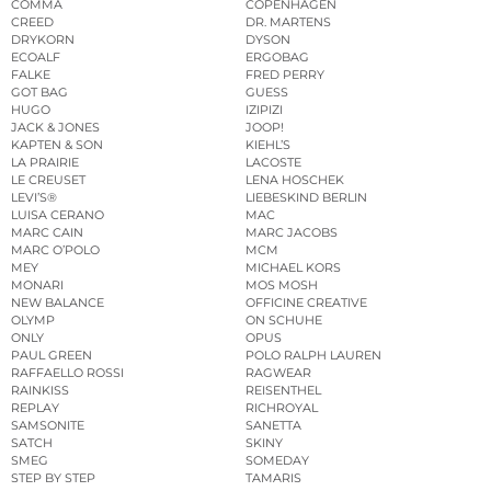
COMMA
COPENHAGEN
CREED
DR. MARTENS
DRYKORN
DYSON
ECOALF
ERGOBAG
FALKE
FRED PERRY
GOT BAG
GUESS
HUGO
IZIPIZI
JACK & JONES
JOOP!
KAPTEN & SON
KIEHL’S
LA PRAIRIE
LACOSTE
LE CREUSET
LENA HOSCHEK
LEVI’S®
LIEBESKIND BERLIN
LUISA CERANO
MAC
MARC CAIN
MARC JACOBS
MARC O’POLO
MCM
MEY
MICHAEL KORS
MONARI
MOS MOSH
NEW BALANCE
OFFICINE CREATIVE
OLYMP
ON SCHUHE
ONLY
OPUS
PAUL GREEN
POLO RALPH LAUREN
RAFFAELLO ROSSI
RAGWEAR
RAINKISS
REISENTHEL
REPLAY
RICHROYAL
SAMSONITE
SANETTA
SATCH
SKINY
SMEG
SOMEDAY
STEP BY STEP
TAMARIS