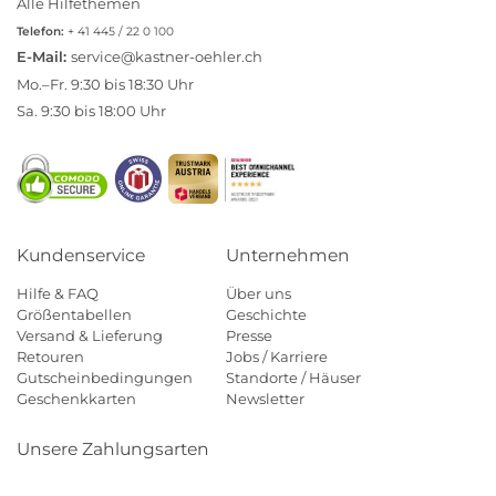
Alle Hilfethemen
Telefon:
+ 41 445 / 22 0 100
E-Mail:
service@kastner-oehler.ch
Mo.–Fr. 9:30 bis 18:30 Uhr
Sa. 9:30 bis 18:00 Uhr
Kundenservice
Unternehmen
Hilfe & FAQ
Über uns
Größentabellen
Geschichte
Versand & Lieferung
Presse
Retouren
Jobs / Karriere
Gutscheinbedingungen
Standorte / Häuser
Geschenkkarten
Newsletter
Unsere Zahlungsarten
Klarna
Mastercard
Visa
Diners
Applepay
Paypal