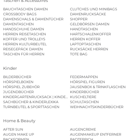
Taschen & Accessoires
BAUCHTASCHEN DAMEN
CLUTCHES UND MINIBAGS
CROSSBODY BAGS
DAMENRUCKSÄCKE
DAMENSCHALS & DAMENTÜCHER
SHOPPER
DAMENTASCHEN
GELDBÖRSEN DAMEN
HANDSCHUHE DAMEN
HANDTASCHEN
HERREN REISETASCHEN
HARTSCHALENKOFFER
KOFFER UND TROLLEYS
HERREN KOFFER
HERREN KULTURBEUTEL
LAPTOPTASCHEN
REISEGEPÄCK DAMEN
RUCKSÄCKE HERREN
TASCHEN FÜR HERREN
TOTE BAG
Kinder
BILDERBÜCHER
FEDERMAPPEN
HÖRSPIELBOXEN
HÖRSPIEL FIGUREN
HÖRSPIEL ZUBEHÖR
JAUSENBOX & TRINKFLASCHEN
JUGENDBÜCHER
KINDERBÜCHER
KINDERGARTENRUCKSACK | KINDERGARTENBEUTEL
KUSCHELTIERE
SACHBÜCHER & KINDERLEXIKA
SCHULTASCHEN
TURNBEUTEL & SPORTTASCHEN
WEIHNACHTSKINDERBÜCHER
Home & Beauty
AFTER SUN
AUGENCREME
AUGEN MAKE UP
AUGENMAKEUP ENTFERNER
BACKFORMEN
BADTEPPICH