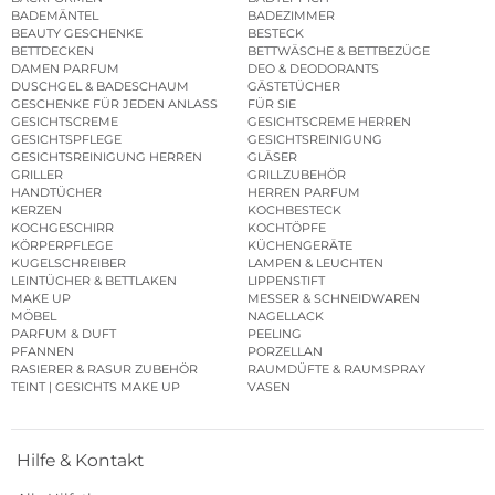
BADEMÄNTEL
BADEZIMMER
BEAUTY GESCHENKE
BESTECK
BETTDECKEN
BETTWÄSCHE & BETTBEZÜGE
DAMEN PARFUM
DEO & DEODORANTS
DUSCHGEL & BADESCHAUM
GÄSTETÜCHER
GESCHENKE FÜR JEDEN ANLASS
FÜR SIE
GESICHTSCREME
GESICHTSCREME HERREN
GESICHTSPFLEGE
GESICHTSREINIGUNG
GESICHTSREINIGUNG HERREN
GLÄSER
GRILLER
GRILLZUBEHÖR
HANDTÜCHER
HERREN PARFUM
KERZEN
KOCHBESTECK
KOCHGESCHIRR
KOCHTÖPFE
KÖRPERPFLEGE
KÜCHENGERÄTE
KUGELSCHREIBER
LAMPEN & LEUCHTEN
LEINTÜCHER & BETTLAKEN
LIPPENSTIFT
MAKE UP
MESSER & SCHNEIDWAREN
MÖBEL
NAGELLACK
PARFUM & DUFT
PEELING
PFANNEN
PORZELLAN
RASIERER & RASUR ZUBEHÖR
RAUMDÜFTE & RAUMSPRAY
TEINT | GESICHTS MAKE UP
VASEN
Hilfe & Kontakt