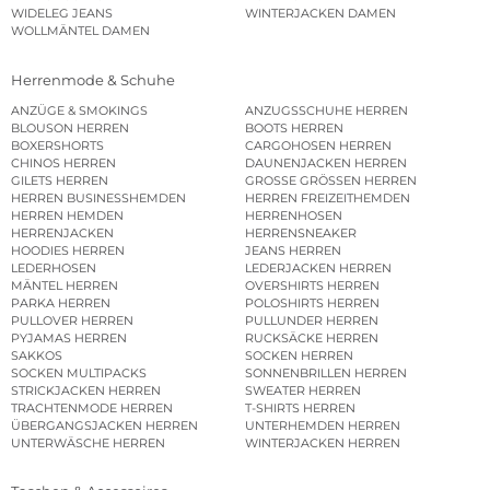
WIDELEG JEANS
WINTERJACKEN DAMEN
WOLLMÄNTEL DAMEN
Herrenmode & Schuhe
ANZÜGE & SMOKINGS
ANZUGSSCHUHE HERREN
BLOUSON HERREN
BOOTS HERREN
BOXERSHORTS
CARGOHOSEN HERREN
CHINOS HERREN
DAUNENJACKEN HERREN
GILETS HERREN
GROSSE GRÖSSEN HERREN
HERREN BUSINESSHEMDEN
HERREN FREIZEITHEMDEN
HERREN HEMDEN
HERRENHOSEN
HERRENJACKEN
HERRENSNEAKER
HOODIES HERREN
JEANS HERREN
LEDERHOSEN
LEDERJACKEN HERREN
MÄNTEL HERREN
OVERSHIRTS HERREN
PARKA HERREN
POLOSHIRTS HERREN
PULLOVER HERREN
PULLUNDER HERREN
PYJAMAS HERREN
RUCKSÄCKE HERREN
SAKKOS
SOCKEN HERREN
SOCKEN MULTIPACKS
SONNENBRILLEN HERREN
STRICKJACKEN HERREN
SWEATER HERREN
TRACHTENMODE HERREN
T-SHIRTS HERREN
ÜBERGANGSJACKEN HERREN
UNTERHEMDEN HERREN
UNTERWÄSCHE HERREN
WINTERJACKEN HERREN