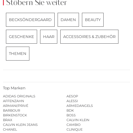
Stöbern Sie weiter
BECKSÖNDERGAARD
DAMEN
BEAUTY
GESCHENKE
HAAR
ACCESSOIRES & ZUBEHÖR
THEMEN
Top Marken
ADIDAS ORIGINALS
AESOP
AFFENZAHN
ALESSI
ARMANI/PRIVÉ
ARMEDANGELS
BARBOUR
BDK
BIRKENSTOCK
BOSS
BRAX
CALVIN KLEIN
CALVIN KLEIN JEANS
CAMBIO
CHANEL
CLINIQUE