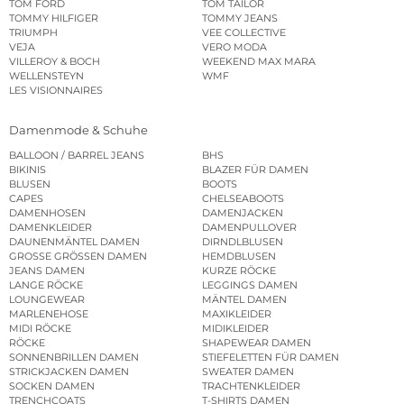
TOM FORD
TOM TAILOR
TOMMY HILFIGER
TOMMY JEANS
TRIUMPH
VEE COLLECTIVE
VEJA
VERO MODA
VILLEROY & BOCH
WEEKEND MAX MARA
WELLENSTEYN
WMF
LES VISIONNAIRES
Damenmode & Schuhe
BALLOON / BARREL JEANS
BHS
BIKINIS
BLAZER FÜR DAMEN
BLUSEN
BOOTS
CAPES
CHELSEABOOTS
DAMENHOSEN
DAMENJACKEN
DAMENKLEIDER
DAMENPULLOVER
DAUNENMÄNTEL DAMEN
DIRNDLBLUSEN
GROSSE GRÖSSEN DAMEN
HEMDBLUSEN
JEANS DAMEN
KURZE RÖCKE
LANGE RÖCKE
LEGGINGS DAMEN
LOUNGEWEAR
MÄNTEL DAMEN
MARLENEHOSE
MAXIKLEIDER
MIDI RÖCKE
MIDIKLEIDER
RÖCKE
SHAPEWEAR DAMEN
SONNENBRILLEN DAMEN
STIEFELETTEN FÜR DAMEN
STRICKJACKEN DAMEN
SWEATER DAMEN
SOCKEN DAMEN
TRACHTENKLEIDER
TRENCHCOATS
T-SHIRTS DAMEN