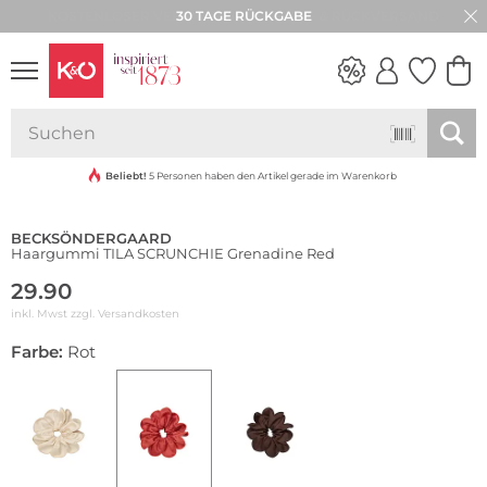
30 TAGE RÜCKGABE
NEW IN
WEDDING
VIBES
Beliebt!
5 Personen haben den Artikel gerade im Warenkorb
BECKSÖNDERGAARD
Haargummi TILA SCRUNCHIE Grenadine Red
29.90
inkl. Mwst zzgl.
Versandkosten
Farbe:
Rot