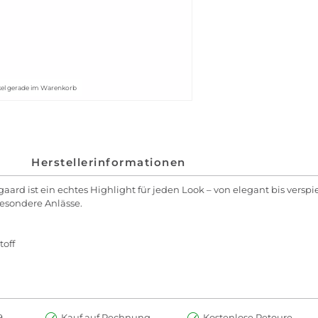
kel gerade im Warenkorb
Herstellerinformationen
rd ist ein echtes Highlight für jeden Look – von elegant bis verspie
besondere Anlässe.
toff
.-
Kauf auf Rechnung
Kostenlose Retoure