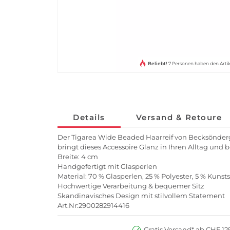
Beliebt!
7 Personen haben den Arti
Details
Versand & Retoure
Der Tigarea Wide Beaded Haarreif von Becksöndergaa
bringt dieses Accessoire Glanz in Ihren Alltag und 
Breite: 4 cm
Handgefertigt mit Glasperlen
Material: 70 % Glasperlen, 25 % Polyester, 5 % Kunsts
Hochwertige Verarbeitung & bequemer Sitz
Skandinavisches Design mit stilvollem Statement
Art.Nr:2900282914416
Gratis Versand* ab CHF 129