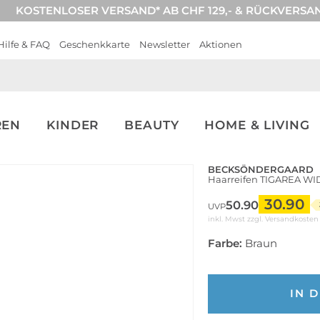
KOSTENLOSER VERSAND* AB CHF 129,- & RÜCKVERSA
Hilfe & FAQ
Geschenkkarte
Newsletter
Aktionen
REN
KINDER
BEAUTY
HOME & LIVING
BECKSÖNDERGAARD
Haarreifen TIGAREA WI
30.90
50.90
UVP
inkl. Mwst zzgl.
Versandkosten
Farbe:
Braun
IN 