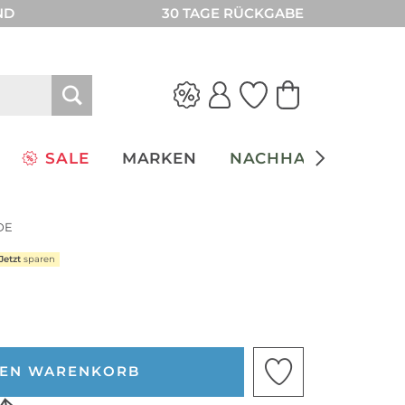
ND
30 TAGE RÜCKGABE
SALE
MARKEN
NACHHALTIGKEIT
DE
Jetzt
sparen
DEN WARENKORB