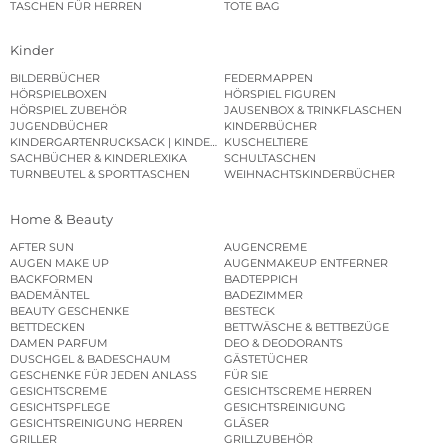
TASCHEN FÜR HERREN
TOTE BAG
Kinder
BILDERBÜCHER
FEDERMAPPEN
HÖRSPIELBOXEN
HÖRSPIEL FIGUREN
HÖRSPIEL ZUBEHÖR
JAUSENBOX & TRINKFLASCHEN
JUGENDBÜCHER
KINDERBÜCHER
KINDERGARTENRUCKSACK | KINDERGARTENBEUTEL
KUSCHELTIERE
SACHBÜCHER & KINDERLEXIKA
SCHULTASCHEN
TURNBEUTEL & SPORTTASCHEN
WEIHNACHTSKINDERBÜCHER
Home & Beauty
AFTER SUN
AUGENCREME
AUGEN MAKE UP
AUGENMAKEUP ENTFERNER
BACKFORMEN
BADTEPPICH
BADEMÄNTEL
BADEZIMMER
BEAUTY GESCHENKE
BESTECK
BETTDECKEN
BETTWÄSCHE & BETTBEZÜGE
DAMEN PARFUM
DEO & DEODORANTS
DUSCHGEL & BADESCHAUM
GÄSTETÜCHER
GESCHENKE FÜR JEDEN ANLASS
FÜR SIE
GESICHTSCREME
GESICHTSCREME HERREN
GESICHTSPFLEGE
GESICHTSREINIGUNG
GESICHTSREINIGUNG HERREN
GLÄSER
GRILLER
GRILLZUBEHÖR