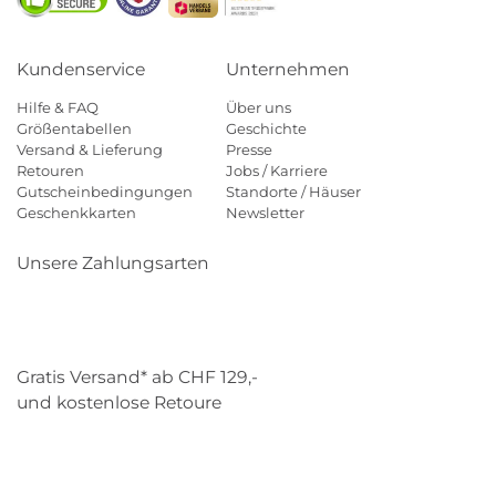
Kundenservice
Unternehmen
Hilfe & FAQ
Über uns
Größentabellen
Geschichte
Versand & Lieferung
Presse
Retouren
Jobs / Karriere
Gutscheinbedingungen
Standorte / Häuser
Geschenkkarten
Newsletter
Unsere Zahlungsarten
Klarna
Mastercard
Visa
Diners
Applepay
Paypal
Gratis Versand* ab CHF 129,-
und kostenlose Retoure
Schweizer Post
Gebrüder Weiss