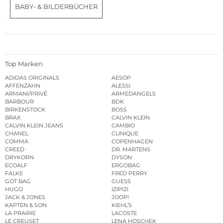
BABY- & BILDERBÜCHER
Top Marken
ADIDAS ORIGINALS
AESOP
AFFENZAHN
ALESSI
ARMANI/PRIVÉ
ARMEDANGELS
BARBOUR
BDK
BIRKENSTOCK
BOSS
BRAX
CALVIN KLEIN
CALVIN KLEIN JEANS
CAMBIO
CHANEL
CLINIQUE
COMMA
COPENHAGEN
CREED
DR. MARTENS
DRYKORN
DYSON
ECOALF
ERGOBAG
FALKE
FRED PERRY
GOT BAG
GUESS
HUGO
IZIPIZI
JACK & JONES
JOOP!
KAPTEN & SON
KIEHL’S
LA PRAIRIE
LACOSTE
LE CREUSET
LENA HOSCHEK