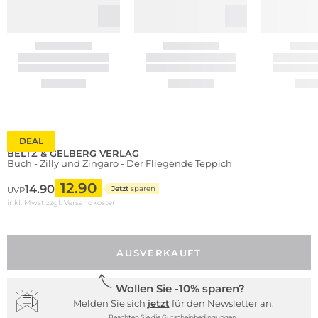
DEAL
BELTZ & GELBERG VERLAG
Buch - Zilly und Zingaro - Der Fliegende Teppich
12.90
14.90
Jetzt
sparen
UVP
inkl. Mwst zzgl.
Versandkosten
AUSVERKAUFT
Wollen Sie -10% sparen?
Melden Sie sich
jetzt
für den Newsletter an.
Beachten Sie die Gutscheinbedingungen.