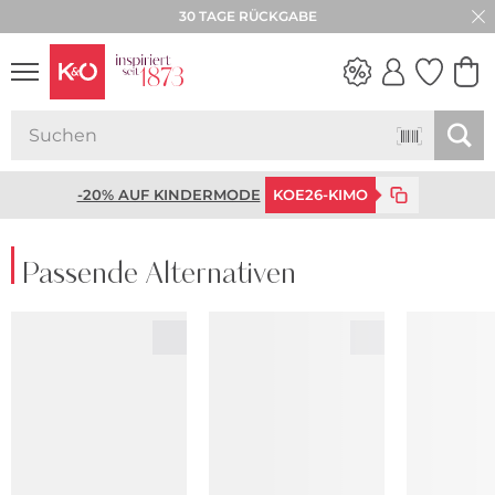
30 TAGE RÜCKGABE
WEDDING
VIBES
-20% AUF KINDERMODE
KOE26-KIMO
Passende Alternativen