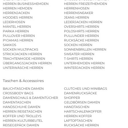
HERREN BUSINESSHEMDEN
HERREN FREIZEITHEMDEN
HERREN HEMDEN
HERRENHOSEN
HERRENJACKEN
HERRENSNEAKER
HOODIES HERREN
JEANS HERREN
LEDERHOSEN
LEDERJACKEN HERREN
MÄNTEL HERREN
OVERSHIRTS HERREN
PARKA HERREN
POLOSHIRTS HERREN
PULLOVER HERREN
PULLUNDER HERREN
PYJAMAS HERREN
RUCKSÄCKE HERREN
SAKKOS
SOCKEN HERREN
SOCKEN MULTIPACKS
SONNENBRILLEN HERREN
STRICKJACKEN HERREN
SWEATER HERREN
TRACHTENMODE HERREN
T-SHIRTS HERREN
ÜBERGANGSJACKEN HERREN
UNTERHEMDEN HERREN
UNTERWÄSCHE HERREN
WINTERJACKEN HERREN
Taschen & Accessoires
BAUCHTASCHEN DAMEN
CLUTCHES UND MINIBAGS
CROSSBODY BAGS
DAMENRUCKSÄCKE
DAMENSCHALS & DAMENTÜCHER
SHOPPER
DAMENTASCHEN
GELDBÖRSEN DAMEN
HANDSCHUHE DAMEN
HANDTASCHEN
HERREN REISETASCHEN
HARTSCHALENKOFFER
KOFFER UND TROLLEYS
HERREN KOFFER
HERREN KULTURBEUTEL
LAPTOPTASCHEN
REISEGEPÄCK DAMEN
RUCKSÄCKE HERREN