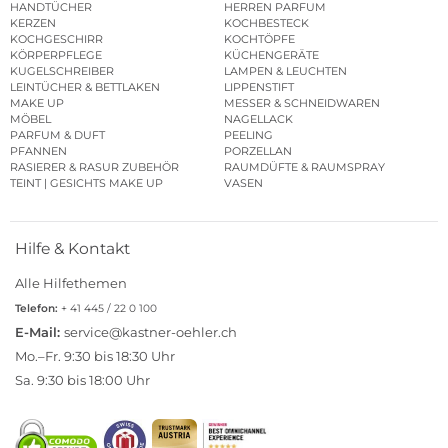
HANDTÜCHER
HERREN PARFUM
KERZEN
KOCHBESTECK
KOCHGESCHIRR
KOCHTÖPFE
KÖRPERPFLEGE
KÜCHENGERÄTE
KUGELSCHREIBER
LAMPEN & LEUCHTEN
LEINTÜCHER & BETTLAKEN
LIPPENSTIFT
MAKE UP
MESSER & SCHNEIDWAREN
MÖBEL
NAGELLACK
PARFUM & DUFT
PEELING
PFANNEN
PORZELLAN
RASIERER & RASUR ZUBEHÖR
RAUMDÜFTE & RAUMSPRAY
TEINT | GESICHTS MAKE UP
VASEN
Hilfe & Kontakt
Alle Hilfethemen
Telefon:
+ 41 445 / 22 0 100
E-Mail:
service@kastner-oehler.ch
Mo.–Fr. 9:30 bis 18:30 Uhr
Sa. 9:30 bis 18:00 Uhr