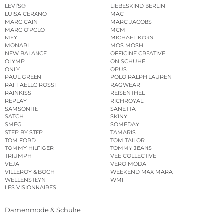
LEVI’S®
LIEBESKIND BERLIN
LUISA CERANO
MAC
MARC CAIN
MARC JACOBS
MARC O’POLO
MCM
MEY
MICHAEL KORS
MONARI
MOS MOSH
NEW BALANCE
OFFICINE CREATIVE
OLYMP
ON SCHUHE
ONLY
OPUS
PAUL GREEN
POLO RALPH LAUREN
RAFFAELLO ROSSI
RAGWEAR
RAINKISS
REISENTHEL
REPLAY
RICHROYAL
SAMSONITE
SANETTA
SATCH
SKINY
SMEG
SOMEDAY
STEP BY STEP
TAMARIS
TOM FORD
TOM TAILOR
TOMMY HILFIGER
TOMMY JEANS
TRIUMPH
VEE COLLECTIVE
VEJA
VERO MODA
VILLEROY & BOCH
WEEKEND MAX MARA
WELLENSTEYN
WMF
LES VISIONNAIRES
Damenmode & Schuhe