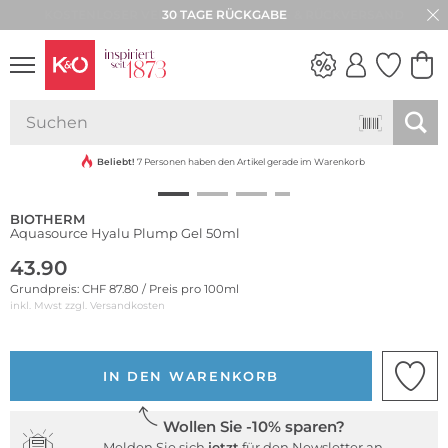
30 TAGE RÜCKGABE
NEW IN
WEDDING
VIBES
Beliebt!
7 Personen haben den Artikel gerade im Warenkorb
BIOTHERM
Aquasource Hyalu Plump Gel 50ml
43.90
Grundpreis: CHF 87.80 / Preis pro 100ml
inkl. Mwst zzgl.
Versandkosten
IN DEN WARENKORB
Wollen Sie -10% sparen?
Melden Sie sich
jetzt
für den Newsletter an.