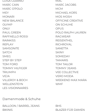
LUISA CERANO
MAC
MARC CAIN
MARC JACOBS
MARC O’POLO
MCM
MEY
MICHAEL KORS
MONARI
MOS MOSH
NEW BALANCE
OFFICINE CREATIVE
OLYMP
ON SCHUHE
ONLY
OPUS
PAUL GREEN
POLO RALPH LAUREN
RAFFAELLO ROSSI
RAGWEAR
RAINKISS
REISENTHEL
REPLAY
RICHROYAL
SAMSONITE
SANETTA
SATCH
SKINY
SMEG
SOMEDAY
STEP BY STEP
TAMARIS
TOM FORD
TOM TAILOR
TOMMY HILFIGER
TOMMY JEANS
TRIUMPH
VEE COLLECTIVE
VEJA
VERO MODA
VILLEROY & BOCH
WEEKEND MAX MARA
WELLENSTEYN
WMF
LES VISIONNAIRES
Damenmode & Schuhe
BALLOON / BARREL JEANS
BHS
BIKINIS
BLAZER FÜR DAMEN