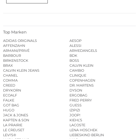
Top Marken
ADIDAS ORIGINALS
AESOP
AFFENZAHN
ALESSI
ARMANI/PRIVÉ
ARMEDANGELS
BARBOUR
BDK
BIRKENSTOCK
BOSS
BRAX
CALVIN KLEIN
CALVIN KLEIN JEANS
CAMBIO
CHANEL
CLINIQUE
COMMA
COPENHAGEN
CREED
DR. MARTENS
DRYKORN
DYSON
ECOALF
ERGOBAG
FALKE
FRED PERRY
GOT BAG
GUESS
HUGO
IZIPIZI
JACK & JONES
JOOP!
KAPTEN & SON
KIEHL’S
LA PRAIRIE
LACOSTE
LE CREUSET
LENA HOSCHEK
LEVI’S®
LIEBESKIND BERLIN