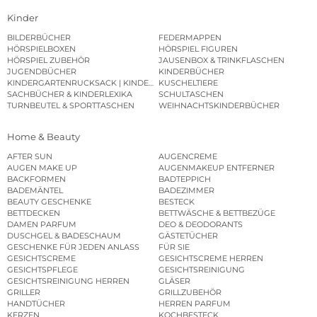
Kinder
BILDERBÜCHER
FEDERMAPPEN
HÖRSPIELBOXEN
HÖRSPIEL FIGUREN
HÖRSPIEL ZUBEHÖR
JAUSENBOX & TRINKFLASCHEN
JUGENDBÜCHER
KINDERBÜCHER
KINDERGARTENRUCKSACK | KINDERGARTENBEUTEL
KUSCHELTIERE
SACHBÜCHER & KINDERLEXIKA
SCHULTASCHEN
TURNBEUTEL & SPORTTASCHEN
WEIHNACHTSKINDERBÜCHER
Home & Beauty
AFTER SUN
AUGENCREME
AUGEN MAKE UP
AUGENMAKEUP ENTFERNER
BACKFORMEN
BADTEPPICH
BADEMÄNTEL
BADEZIMMER
BEAUTY GESCHENKE
BESTECK
BETTDECKEN
BETTWÄSCHE & BETTBEZÜGE
DAMEN PARFUM
DEO & DEODORANTS
DUSCHGEL & BADESCHAUM
GÄSTETÜCHER
GESCHENKE FÜR JEDEN ANLASS
FÜR SIE
GESICHTSCREME
GESICHTSCREME HERREN
GESICHTSPFLEGE
GESICHTSREINIGUNG
GESICHTSREINIGUNG HERREN
GLÄSER
GRILLER
GRILLZUBEHÖR
HANDTÜCHER
HERREN PARFUM
KERZEN
KOCHBESTECK