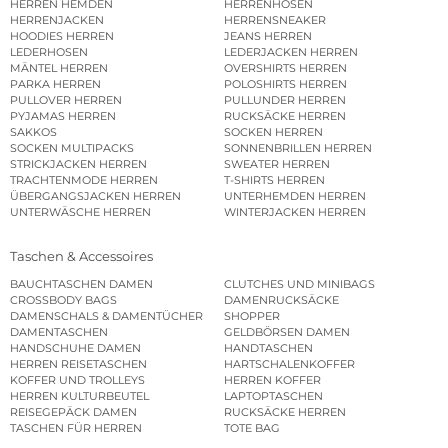
HERREN HEMDEN
HERRENHOSEN
HERRENJACKEN
HERRENSNEAKER
HOODIES HERREN
JEANS HERREN
LEDERHOSEN
LEDERJACKEN HERREN
MÄNTEL HERREN
OVERSHIRTS HERREN
PARKA HERREN
POLOSHIRTS HERREN
PULLOVER HERREN
PULLUNDER HERREN
PYJAMAS HERREN
RUCKSÄCKE HERREN
SAKKOS
SOCKEN HERREN
SOCKEN MULTIPACKS
SONNENBRILLEN HERREN
STRICKJACKEN HERREN
SWEATER HERREN
TRACHTENMODE HERREN
T-SHIRTS HERREN
ÜBERGANGSJACKEN HERREN
UNTERHEMDEN HERREN
UNTERWÄSCHE HERREN
WINTERJACKEN HERREN
Taschen & Accessoires
BAUCHTASCHEN DAMEN
CLUTCHES UND MINIBAGS
CROSSBODY BAGS
DAMENRUCKSÄCKE
DAMENSCHALS & DAMENTÜCHER
SHOPPER
DAMENTASCHEN
GELDBÖRSEN DAMEN
HANDSCHUHE DAMEN
HANDTASCHEN
HERREN REISETASCHEN
HARTSCHALENKOFFER
KOFFER UND TROLLEYS
HERREN KOFFER
HERREN KULTURBEUTEL
LAPTOPTASCHEN
REISEGEPÄCK DAMEN
RUCKSÄCKE HERREN
TASCHEN FÜR HERREN
TOTE BAG