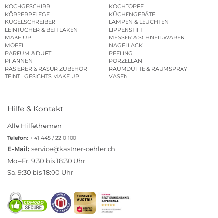
KOCHGESCHIRR
KOCHTÖPFE
KÖRPERPFLEGE
KÜCHENGERÄTE
KUGELSCHREIBER
LAMPEN & LEUCHTEN
LEINTÜCHER & BETTLAKEN
LIPPENSTIFT
MAKE UP
MESSER & SCHNEIDWAREN
MÖBEL
NAGELLACK
PARFUM & DUFT
PEELING
PFANNEN
PORZELLAN
RASIERER & RASUR ZUBEHÖR
RAUMDÜFTE & RAUMSPRAY
TEINT | GESICHTS MAKE UP
VASEN
Hilfe & Kontakt
Alle Hilfethemen
Telefon:
+ 41 445 / 22 0 100
E-Mail:
service@kastner-oehler.ch
Mo.–Fr. 9:30 bis 18:30 Uhr
Sa. 9:30 bis 18:00 Uhr