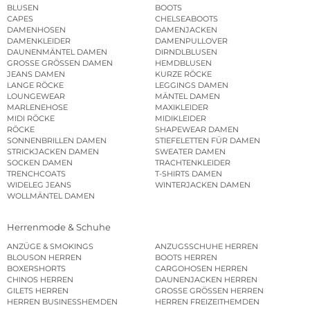
BLUSEN
BOOTS
CAPES
CHELSEABOOTS
DAMENHOSEN
DAMENJACKEN
DAMENKLEIDER
DAMENPULLOVER
DAUNENMÄNTEL DAMEN
DIRNDLBLUSEN
GROSSE GRÖSSEN DAMEN
HEMDBLUSEN
JEANS DAMEN
KURZE RÖCKE
LANGE RÖCKE
LEGGINGS DAMEN
LOUNGEWEAR
MÄNTEL DAMEN
MARLENEHOSE
MAXIKLEIDER
MIDI RÖCKE
MIDIKLEIDER
RÖCKE
SHAPEWEAR DAMEN
SONNENBRILLEN DAMEN
STIEFELETTEN FÜR DAMEN
STRICKJACKEN DAMEN
SWEATER DAMEN
SOCKEN DAMEN
TRACHTENKLEIDER
TRENCHCOATS
T-SHIRTS DAMEN
WIDELEG JEANS
WINTERJACKEN DAMEN
WOLLMÄNTEL DAMEN
Herrenmode & Schuhe
ANZÜGE & SMOKINGS
ANZUGSSCHUHE HERREN
BLOUSON HERREN
BOOTS HERREN
BOXERSHORTS
CARGOHOSEN HERREN
CHINOS HERREN
DAUNENJACKEN HERREN
GILETS HERREN
GROSSE GRÖSSEN HERREN
HERREN BUSINESSHEMDEN
HERREN FREIZEITHEMDEN