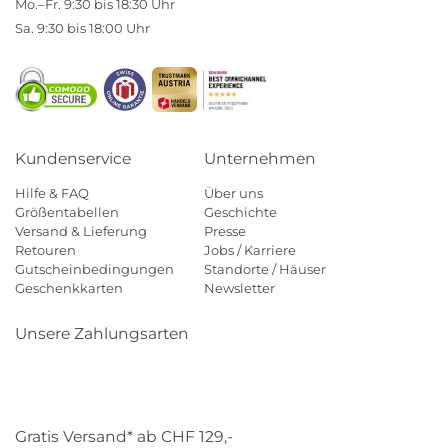
Mo.–Fr. 9:30 bis 18:30 Uhr
Sa. 9:30 bis 18:00 Uhr
Kundenservice
Unternehmen
Hilfe & FAQ
Über uns
Größentabellen
Geschichte
Versand & Lieferung
Presse
Retouren
Jobs / Karriere
Gutscheinbedingungen
Standorte / Häuser
Geschenkkarten
Newsletter
Unsere Zahlungsarten
Klarna
Mastercard
Visa
Diners
Applepay
Paypal
Gratis Versand* ab CHF 129,-