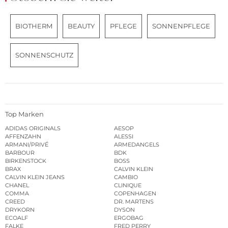
BIOTHERM
BEAUTY
PFLEGE
SONNENPFLEGE
SONNENSCHUTZ
Top Marken
ADIDAS ORIGINALS
AESOP
AFFENZAHN
ALESSI
ARMANI/PRIVÉ
ARMEDANGELS
BARBOUR
BDK
BIRKENSTOCK
BOSS
BRAX
CALVIN KLEIN
CALVIN KLEIN JEANS
CAMBIO
CHANEL
CLINIQUE
COMMA
COPENHAGEN
CREED
DR. MARTENS
DRYKORN
DYSON
ECOALF
ERGOBAG
FALKE
FRED PERRY