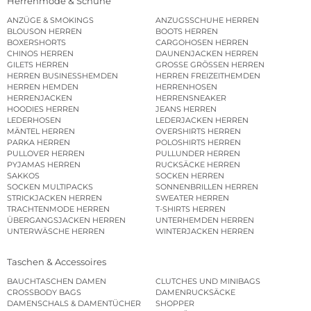
Herrenmode & Schuhe
ANZÜGE & SMOKINGS
ANZUGSSCHUHE HERREN
BLOUSON HERREN
BOOTS HERREN
BOXERSHORTS
CARGOHOSEN HERREN
CHINOS HERREN
DAUNENJACKEN HERREN
GILETS HERREN
GROSSE GRÖSSEN HERREN
HERREN BUSINESSHEMDEN
HERREN FREIZEITHEMDEN
HERREN HEMDEN
HERRENHOSEN
HERRENJACKEN
HERRENSNEAKER
HOODIES HERREN
JEANS HERREN
LEDERHOSEN
LEDERJACKEN HERREN
MÄNTEL HERREN
OVERSHIRTS HERREN
PARKA HERREN
POLOSHIRTS HERREN
PULLOVER HERREN
PULLUNDER HERREN
PYJAMAS HERREN
RUCKSÄCKE HERREN
SAKKOS
SOCKEN HERREN
SOCKEN MULTIPACKS
SONNENBRILLEN HERREN
STRICKJACKEN HERREN
SWEATER HERREN
TRACHTENMODE HERREN
T-SHIRTS HERREN
ÜBERGANGSJACKEN HERREN
UNTERHEMDEN HERREN
UNTERWÄSCHE HERREN
WINTERJACKEN HERREN
Taschen & Accessoires
BAUCHTASCHEN DAMEN
CLUTCHES UND MINIBAGS
CROSSBODY BAGS
DAMENRUCKSÄCKE
DAMENSCHALS & DAMENTÜCHER
SHOPPER