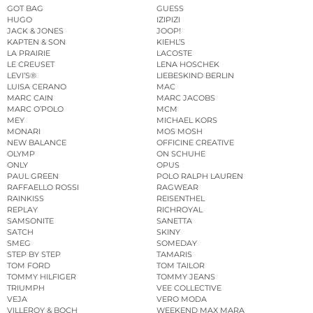
GOT BAG
GUESS
HUGO
IZIPIZI
JACK & JONES
JOOP!
KAPTEN & SON
KIEHL’S
LA PRAIRIE
LACOSTE
LE CREUSET
LENA HOSCHEK
LEVI’S®
LIEBESKIND BERLIN
LUISA CERANO
MAC
MARC CAIN
MARC JACOBS
MARC O’POLO
MCM
MEY
MICHAEL KORS
MONARI
MOS MOSH
NEW BALANCE
OFFICINE CREATIVE
OLYMP
ON SCHUHE
ONLY
OPUS
PAUL GREEN
POLO RALPH LAUREN
RAFFAELLO ROSSI
RAGWEAR
RAINKISS
REISENTHEL
REPLAY
RICHROYAL
SAMSONITE
SANETTA
SATCH
SKINY
SMEG
SOMEDAY
STEP BY STEP
TAMARIS
TOM FORD
TOM TAILOR
TOMMY HILFIGER
TOMMY JEANS
TRIUMPH
VEE COLLECTIVE
VEJA
VERO MODA
VILLEROY & BOCH
WEEKEND MAX MARA