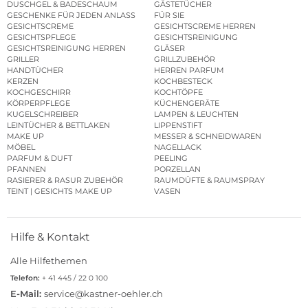
DUSCHGEL & BADESCHAUM
GÄSTETÜCHER
GESCHENKE FÜR JEDEN ANLASS
FÜR SIE
GESICHTSCREME
GESICHTSCREME HERREN
GESICHTSPFLEGE
GESICHTSREINIGUNG
GESICHTSREINIGUNG HERREN
GLÄSER
GRILLER
GRILLZUBEHÖR
HANDTÜCHER
HERREN PARFUM
KERZEN
KOCHBESTECK
KOCHGESCHIRR
KOCHTÖPFE
KÖRPERPFLEGE
KÜCHENGERÄTE
KUGELSCHREIBER
LAMPEN & LEUCHTEN
LEINTÜCHER & BETTLAKEN
LIPPENSTIFT
MAKE UP
MESSER & SCHNEIDWAREN
MÖBEL
NAGELLACK
PARFUM & DUFT
PEELING
PFANNEN
PORZELLAN
RASIERER & RASUR ZUBEHÖR
RAUMDÜFTE & RAUMSPRAY
TEINT | GESICHTS MAKE UP
VASEN
Hilfe & Kontakt
Alle Hilfethemen
Telefon:
+ 41 445 / 22 0 100
E-Mail:
service@kastner-oehler.ch