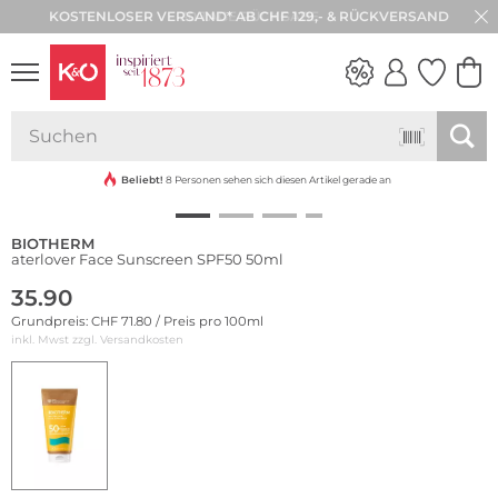
30 TAGE RÜCKGABE
WEDDING
VIBES
Beliebt!
8 Personen sehen sich diesen Artikel gerade an
BIOTHERM
aterlover Face Sunscreen SPF50 50ml
35.90
Grundpreis: CHF 71.80 / Preis pro 100ml
inkl. Mwst zzgl.
Versandkosten