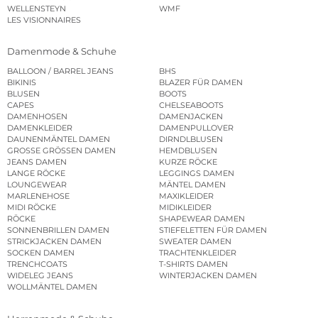
WELLENSTEYN
WMF
LES VISIONNAIRES
Damenmode & Schuhe
BALLOON / BARREL JEANS
BHS
BIKINIS
BLAZER FÜR DAMEN
BLUSEN
BOOTS
CAPES
CHELSEABOOTS
DAMENHOSEN
DAMENJACKEN
DAMENKLEIDER
DAMENPULLOVER
DAUNENMÄNTEL DAMEN
DIRNDLBLUSEN
GROSSE GRÖSSEN DAMEN
HEMDBLUSEN
JEANS DAMEN
KURZE RÖCKE
LANGE RÖCKE
LEGGINGS DAMEN
LOUNGEWEAR
MÄNTEL DAMEN
MARLENEHOSE
MAXIKLEIDER
MIDI RÖCKE
MIDIKLEIDER
RÖCKE
SHAPEWEAR DAMEN
SONNENBRILLEN DAMEN
STIEFELETTEN FÜR DAMEN
STRICKJACKEN DAMEN
SWEATER DAMEN
SOCKEN DAMEN
TRACHTENKLEIDER
TRENCHCOATS
T-SHIRTS DAMEN
WIDELEG JEANS
WINTERJACKEN DAMEN
WOLLMÄNTEL DAMEN