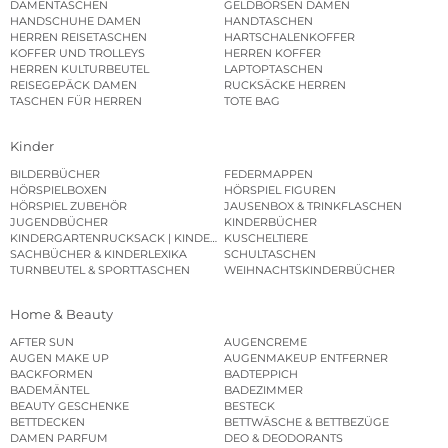
DAMENTASCHEN
GELDBÖRSEN DAMEN
HANDSCHUHE DAMEN
HANDTASCHEN
HERREN REISETASCHEN
HARTSCHALENKOFFER
KOFFER UND TROLLEYS
HERREN KOFFER
HERREN KULTURBEUTEL
LAPTOPTASCHEN
REISEGEPÄCK DAMEN
RUCKSÄCKE HERREN
TASCHEN FÜR HERREN
TOTE BAG
Kinder
BILDERBÜCHER
FEDERMAPPEN
HÖRSPIELBOXEN
HÖRSPIEL FIGUREN
HÖRSPIEL ZUBEHÖR
JAUSENBOX & TRINKFLASCHEN
JUGENDBÜCHER
KINDERBÜCHER
KINDERGARTENRUCKSACK | KINDERGARTENBEUTEL
KUSCHELTIERE
SACHBÜCHER & KINDERLEXIKA
SCHULTASCHEN
TURNBEUTEL & SPORTTASCHEN
WEIHNACHTSKINDERBÜCHER
Home & Beauty
AFTER SUN
AUGENCREME
AUGEN MAKE UP
AUGENMAKEUP ENTFERNER
BACKFORMEN
BADTEPPICH
BADEMÄNTEL
BADEZIMMER
BEAUTY GESCHENKE
BESTECK
BETTDECKEN
BETTWÄSCHE & BETTBEZÜGE
DAMEN PARFUM
DEO & DEODORANTS