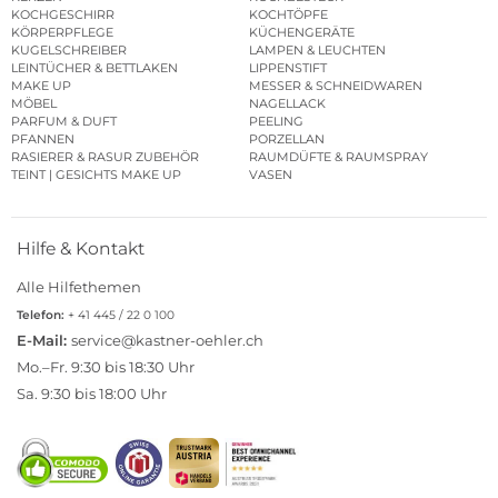
KOCHGESCHIRR
KOCHTÖPFE
KÖRPERPFLEGE
KÜCHENGERÄTE
KUGELSCHREIBER
LAMPEN & LEUCHTEN
LEINTÜCHER & BETTLAKEN
LIPPENSTIFT
MAKE UP
MESSER & SCHNEIDWAREN
MÖBEL
NAGELLACK
PARFUM & DUFT
PEELING
PFANNEN
PORZELLAN
RASIERER & RASUR ZUBEHÖR
RAUMDÜFTE & RAUMSPRAY
TEINT | GESICHTS MAKE UP
VASEN
Hilfe & Kontakt
Alle Hilfethemen
Telefon:
+ 41 445 / 22 0 100
E-Mail:
service@kastner-oehler.ch
Mo.–Fr. 9:30 bis 18:30 Uhr
Sa. 9:30 bis 18:00 Uhr