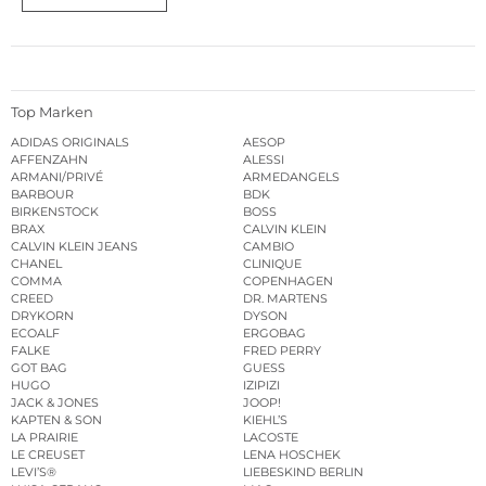
Top Marken
ADIDAS ORIGINALS
AESOP
AFFENZAHN
ALESSI
ARMANI/PRIVÉ
ARMEDANGELS
BARBOUR
BDK
BIRKENSTOCK
BOSS
BRAX
CALVIN KLEIN
CALVIN KLEIN JEANS
CAMBIO
CHANEL
CLINIQUE
COMMA
COPENHAGEN
CREED
DR. MARTENS
DRYKORN
DYSON
ECOALF
ERGOBAG
FALKE
FRED PERRY
GOT BAG
GUESS
HUGO
IZIPIZI
JACK & JONES
JOOP!
KAPTEN & SON
KIEHL’S
LA PRAIRIE
LACOSTE
LE CREUSET
LENA HOSCHEK
LEVI’S®
LIEBESKIND BERLIN