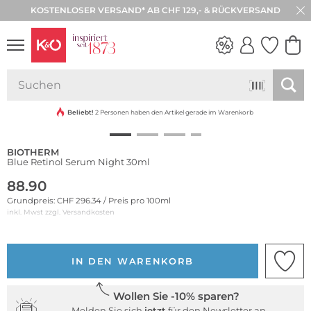
KOSTENLOSER VERSAND* AB CHF 129,- & RÜCKVERSAND
30 TAGE RÜCKGABE
NEW IN
WEDDING
VIBES
Beliebt!
2 Personen haben den Artikel gerade im Warenkorb
BIOTHERM
Blue Retinol Serum Night 30ml
88.90
Grundpreis: CHF 296.34 / Preis pro 100ml
inkl. Mwst zzgl.
Versandkosten
IN DEN WARENKORB
Wollen Sie -10% sparen?
Melden Sie sich
jetzt
für den Newsletter an.