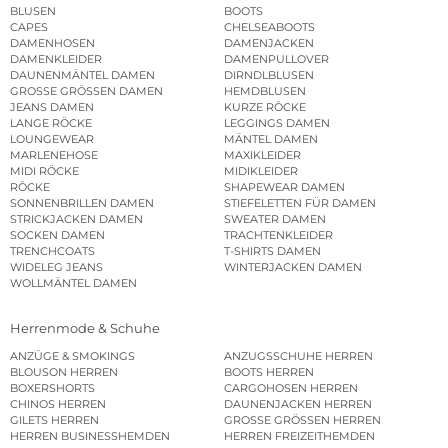
BLUSEN
BOOTS
CAPES
CHELSEABOOTS
DAMENHOSEN
DAMENJACKEN
DAMENKLEIDER
DAMENPULLOVER
DAUNENMÄNTEL DAMEN
DIRNDLBLUSEN
GROSSE GRÖSSEN DAMEN
HEMDBLUSEN
JEANS DAMEN
KURZE RÖCKE
LANGE RÖCKE
LEGGINGS DAMEN
LOUNGEWEAR
MÄNTEL DAMEN
MARLENEHOSE
MAXIKLEIDER
MIDI RÖCKE
MIDIKLEIDER
RÖCKE
SHAPEWEAR DAMEN
SONNENBRILLEN DAMEN
STIEFELETTEN FÜR DAMEN
STRICKJACKEN DAMEN
SWEATER DAMEN
SOCKEN DAMEN
TRACHTENKLEIDER
TRENCHCOATS
T-SHIRTS DAMEN
WIDELEG JEANS
WINTERJACKEN DAMEN
WOLLMÄNTEL DAMEN
Herrenmode & Schuhe
ANZÜGE & SMOKINGS
ANZUGSSCHUHE HERREN
BLOUSON HERREN
BOOTS HERREN
BOXERSHORTS
CARGOHOSEN HERREN
CHINOS HERREN
DAUNENJACKEN HERREN
GILETS HERREN
GROSSE GRÖSSEN HERREN
HERREN BUSINESSHEMDEN
HERREN FREIZEITHEMDEN