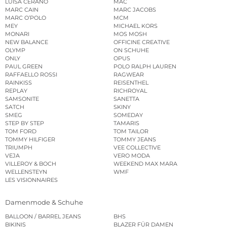
LUISA CERANO
MAC
MARC CAIN
MARC JACOBS
MARC O’POLO
MCM
MEY
MICHAEL KORS
MONARI
MOS MOSH
NEW BALANCE
OFFICINE CREATIVE
OLYMP
ON SCHUHE
ONLY
OPUS
PAUL GREEN
POLO RALPH LAUREN
RAFFAELLO ROSSI
RAGWEAR
RAINKISS
REISENTHEL
REPLAY
RICHROYAL
SAMSONITE
SANETTA
SATCH
SKINY
SMEG
SOMEDAY
STEP BY STEP
TAMARIS
TOM FORD
TOM TAILOR
TOMMY HILFIGER
TOMMY JEANS
TRIUMPH
VEE COLLECTIVE
VEJA
VERO MODA
VILLEROY & BOCH
WEEKEND MAX MARA
WELLENSTEYN
WMF
LES VISIONNAIRES
Damenmode & Schuhe
BALLOON / BARREL JEANS
BHS
BIKINIS
BLAZER FÜR DAMEN