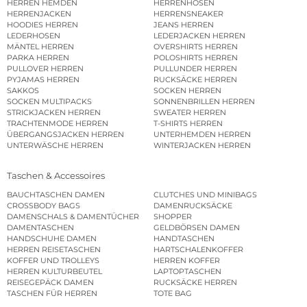
HERREN HEMDEN
HERRENHOSEN
HERRENJACKEN
HERRENSNEAKER
HOODIES HERREN
JEANS HERREN
LEDERHOSEN
LEDERJACKEN HERREN
MÄNTEL HERREN
OVERSHIRTS HERREN
PARKA HERREN
POLOSHIRTS HERREN
PULLOVER HERREN
PULLUNDER HERREN
PYJAMAS HERREN
RUCKSÄCKE HERREN
SAKKOS
SOCKEN HERREN
SOCKEN MULTIPACKS
SONNENBRILLEN HERREN
STRICKJACKEN HERREN
SWEATER HERREN
TRACHTENMODE HERREN
T-SHIRTS HERREN
ÜBERGANGSJACKEN HERREN
UNTERHEMDEN HERREN
UNTERWÄSCHE HERREN
WINTERJACKEN HERREN
Taschen & Accessoires
BAUCHTASCHEN DAMEN
CLUTCHES UND MINIBAGS
CROSSBODY BAGS
DAMENRUCKSÄCKE
DAMENSCHALS & DAMENTÜCHER
SHOPPER
DAMENTASCHEN
GELDBÖRSEN DAMEN
HANDSCHUHE DAMEN
HANDTASCHEN
HERREN REISETASCHEN
HARTSCHALENKOFFER
KOFFER UND TROLLEYS
HERREN KOFFER
HERREN KULTURBEUTEL
LAPTOPTASCHEN
REISEGEPÄCK DAMEN
RUCKSÄCKE HERREN
TASCHEN FÜR HERREN
TOTE BAG