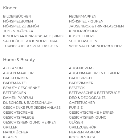
Kinder
BILDERBÜCHER
FEDERMAPPEN
HÖRSPIELBOXEN
HÖRSPIEL FIGUREN
HÖRSPIEL ZUBEHÖR
JAUSENBOX & TRINKFLASCHEN
JUGENDBÜCHER
KINDERBÜCHER
KINDERGARTENRUCKSACK | KINDERGARTENBEUTEL
KUSCHELTIERE
SACHBÜCHER & KINDERLEXIKA
SCHULTASCHEN
TURNBEUTEL & SPORTTASCHEN
WEIHNACHTSKINDERBÜCHER
Home & Beauty
AFTER SUN
AUGENCREME
AUGEN MAKE UP
AUGENMAKEUP ENTFERNER
BACKFORMEN
BADTEPPICH
BADEMÄNTEL
BADEZIMMER
BEAUTY GESCHENKE
BESTECK
BETTDECKEN
BETTWÄSCHE & BETTBEZÜGE
DAMEN PARFUM
DEO & DEODORANTS
DUSCHGEL & BADESCHAUM
GÄSTETÜCHER
GESCHENKE FÜR JEDEN ANLASS
FÜR SIE
GESICHTSCREME
GESICHTSCREME HERREN
GESICHTSPFLEGE
GESICHTSREINIGUNG
GESICHTSREINIGUNG HERREN
GLÄSER
GRILLER
GRILLZUBEHÖR
HANDTÜCHER
HERREN PARFUM
KERZEN
KOCHBESTECK