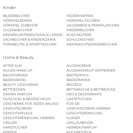
Kinder
BILDERBÜCHER
FEDERMAPPEN
HÖRSPIELBOXEN
HÖRSPIEL FIGUREN
HÖRSPIEL ZUBEHÖR
JAUSENBOX & TRINKFLASCHEN
JUGENDBÜCHER
KINDERBÜCHER
KINDERGARTENRUCKSACK | KINDERGARTENBEUTEL
KUSCHELTIERE
SACHBÜCHER & KINDERLEXIKA
SCHULTASCHEN
TURNBEUTEL & SPORTTASCHEN
WEIHNACHTSKINDERBÜCHER
Home & Beauty
AFTER SUN
AUGENCREME
AUGEN MAKE UP
AUGENMAKEUP ENTFERNER
BACKFORMEN
BADTEPPICH
BADEMÄNTEL
BADEZIMMER
BEAUTY GESCHENKE
BESTECK
BETTDECKEN
BETTWÄSCHE & BETTBEZÜGE
DAMEN PARFUM
DEO & DEODORANTS
DUSCHGEL & BADESCHAUM
GÄSTETÜCHER
GESCHENKE FÜR JEDEN ANLASS
FÜR SIE
GESICHTSCREME
GESICHTSCREME HERREN
GESICHTSPFLEGE
GESICHTSREINIGUNG
GESICHTSREINIGUNG HERREN
GLÄSER
GRILLER
GRILLZUBEHÖR
HANDTÜCHER
HERREN PARFUM
KERZEN
KOCHBESTECK