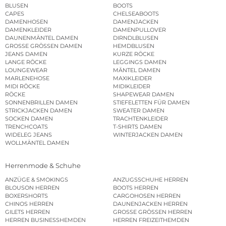
BLUSEN
BOOTS
CAPES
CHELSEABOOTS
DAMENHOSEN
DAMENJACKEN
DAMENKLEIDER
DAMENPULLOVER
DAUNENMÄNTEL DAMEN
DIRNDLBLUSEN
GROSSE GRÖSSEN DAMEN
HEMDBLUSEN
JEANS DAMEN
KURZE RÖCKE
LANGE RÖCKE
LEGGINGS DAMEN
LOUNGEWEAR
MÄNTEL DAMEN
MARLENEHOSE
MAXIKLEIDER
MIDI RÖCKE
MIDIKLEIDER
RÖCKE
SHAPEWEAR DAMEN
SONNENBRILLEN DAMEN
STIEFELETTEN FÜR DAMEN
STRICKJACKEN DAMEN
SWEATER DAMEN
SOCKEN DAMEN
TRACHTENKLEIDER
TRENCHCOATS
T-SHIRTS DAMEN
WIDELEG JEANS
WINTERJACKEN DAMEN
WOLLMÄNTEL DAMEN
Herrenmode & Schuhe
ANZÜGE & SMOKINGS
ANZUGSSCHUHE HERREN
BLOUSON HERREN
BOOTS HERREN
BOXERSHORTS
CARGOHOSEN HERREN
CHINOS HERREN
DAUNENJACKEN HERREN
GILETS HERREN
GROSSE GRÖSSEN HERREN
HERREN BUSINESSHEMDEN
HERREN FREIZEITHEMDEN