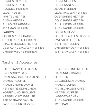
HERREN HEMDEN
HERRENHOSEN
HERRENJACKEN
HERRENSNEAKER
HOODIES HERREN
JEANS HERREN
LEDERHOSEN
LEDERJACKEN HERREN
MÄNTEL HERREN
OVERSHIRTS HERREN
PARKA HERREN
POLOSHIRTS HERREN
PULLOVER HERREN
PULLUNDER HERREN
PYJAMAS HERREN
RUCKSÄCKE HERREN
SAKKOS
SOCKEN HERREN
SOCKEN MULTIPACKS
SONNENBRILLEN HERREN
STRICKJACKEN HERREN
SWEATER HERREN
TRACHTENMODE HERREN
T-SHIRTS HERREN
ÜBERGANGSJACKEN HERREN
UNTERHEMDEN HERREN
UNTERWÄSCHE HERREN
WINTERJACKEN HERREN
Taschen & Accessoires
BAUCHTASCHEN DAMEN
CLUTCHES UND MINIBAGS
CROSSBODY BAGS
DAMENRUCKSÄCKE
DAMENSCHALS & DAMENTÜCHER
SHOPPER
DAMENTASCHEN
GELDBÖRSEN DAMEN
HANDSCHUHE DAMEN
HANDTASCHEN
HERREN REISETASCHEN
HARTSCHALENKOFFER
KOFFER UND TROLLEYS
HERREN KOFFER
HERREN KULTURBEUTEL
LAPTOPTASCHEN
REISEGEPÄCK DAMEN
RUCKSÄCKE HERREN
TASCHEN FÜR HERREN
TOTE BAG