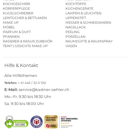
KOCHGESCHIRR
KOCHTÖPFE
KÖRPERPFLEGE
KÜCHENGERÄTE
KUGELSCHREIBER
LAMPEN & LEUCHTEN
LEINTÜCHER & BETTLAKEN
LIPPENSTIFT
MAKE UP
MESSER & SCHNEIDWAREN
MÖBEL
NAGELLACK
PARFUM & DUFT
PEELING
PFANNEN
PORZELLAN
RASIERER & RASUR ZUBEHÖR
RAUMDÜFTE & RAUMSPRAY
TEINT | GESICHTS MAKE UP
VASEN
Hilfe & Kontakt
Alle Hilfethemen
Telefon:
+ 41 445 / 22 0 100
E-Mail:
service@kastner-oehler.ch
Mo.–Fr. 9:30 bis 18:30 Uhr
Sa. 9:30 bis 18:00 Uhr