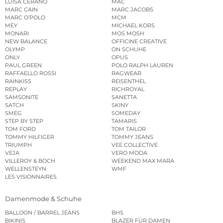
LUISA CERANO
MAC
MARC CAIN
MARC JACOBS
MARC O’POLO
MCM
MEY
MICHAEL KORS
MONARI
MOS MOSH
NEW BALANCE
OFFICINE CREATIVE
OLYMP
ON SCHUHE
ONLY
OPUS
PAUL GREEN
POLO RALPH LAUREN
RAFFAELLO ROSSI
RAGWEAR
RAINKISS
REISENTHEL
REPLAY
RICHROYAL
SAMSONITE
SANETTA
SATCH
SKINY
SMEG
SOMEDAY
STEP BY STEP
TAMARIS
TOM FORD
TOM TAILOR
TOMMY HILFIGER
TOMMY JEANS
TRIUMPH
VEE COLLECTIVE
VEJA
VERO MODA
VILLEROY & BOCH
WEEKEND MAX MARA
WELLENSTEYN
WMF
LES VISIONNAIRES
Damenmode & Schuhe
BALLOON / BARREL JEANS
BHS
BIKINIS
BLAZER FÜR DAMEN