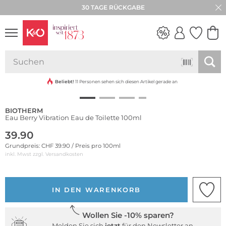
30 TAGE RÜCKGABE
WEDDING
VIBES
Beliebt!
11 Personen sehen sich diesen Artikel gerade an
BIOTHERM
Eau Berry Vibration Eau de Toilette 100ml
39.90
Grundpreis: CHF 39.90 / Preis pro 100ml
inkl. Mwst zzgl.
Versandkosten
IN DEN WARENKORB
Wollen Sie -10% sparen?
Melden Sie sich
jetzt
für den Newsletter an.