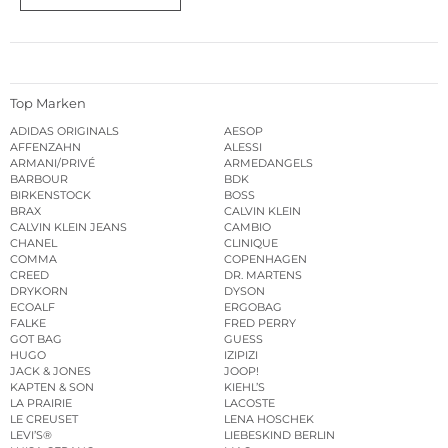
Top Marken
ADIDAS ORIGINALS
AESOP
AFFENZAHN
ALESSI
ARMANI/PRIVÉ
ARMEDANGELS
BARBOUR
BDK
BIRKENSTOCK
BOSS
BRAX
CALVIN KLEIN
CALVIN KLEIN JEANS
CAMBIO
CHANEL
CLINIQUE
COMMA
COPENHAGEN
CREED
DR. MARTENS
DRYKORN
DYSON
ECOALF
ERGOBAG
FALKE
FRED PERRY
GOT BAG
GUESS
HUGO
IZIPIZI
JACK & JONES
JOOP!
KAPTEN & SON
KIEHL’S
LA PRAIRIE
LACOSTE
LE CREUSET
LENA HOSCHEK
LEVI’S®
LIEBESKIND BERLIN