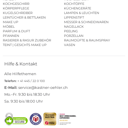
KOCHGESCHIRR
KOCHTÖPFE
KÖRPERPFLEGE
KÜCHENGERÄTE
KUGELSCHREIBER
LAMPEN & LEUCHTEN
LEINTÜCHER & BETTLAKEN
LIPPENSTIFT
MAKE UP
MESSER & SCHNEIDWAREN
MÖBEL
NAGELLACK
PARFUM & DUFT
PEELING
PFANNEN
PORZELLAN
RASIERER & RASUR ZUBEHÖR
RAUMDÜFTE & RAUMSPRAY
TEINT | GESICHTS MAKE UP
VASEN
Hilfe & Kontakt
Alle Hilfethemen
Telefon:
+ 41 445 / 22 0 100
E-Mail:
service@kastner-oehler.ch
Mo.–Fr. 9:30 bis 18:30 Uhr
Sa. 9:30 bis 18:00 Uhr