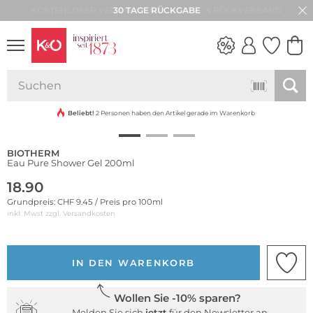
30 TAGE RÜCKGABE
NEW IN
WEDDING
VIBES
Beliebt!
2 Personen haben den Artikel gerade im Warenkorb
BIOTHERM
Eau Pure Shower Gel 200ml
18.90
Grundpreis: CHF 9.45 / Preis pro 100ml
inkl. Mwst zzgl.
Versandkosten
IN DEN WARENKORB
Wollen Sie -10% sparen?
Melden Sie sich
jetzt
für den Newsletter an.