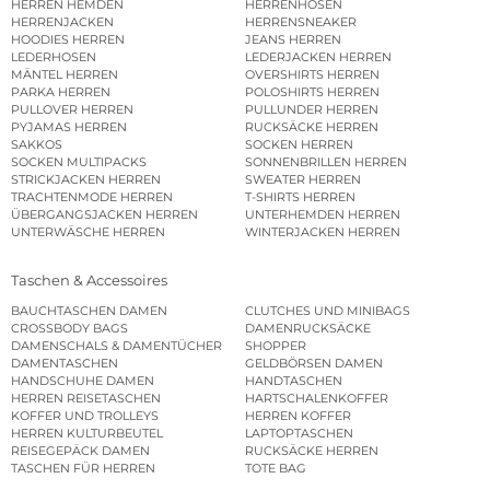
HERREN HEMDEN
HERRENHOSEN
HERRENJACKEN
HERRENSNEAKER
HOODIES HERREN
JEANS HERREN
LEDERHOSEN
LEDERJACKEN HERREN
MÄNTEL HERREN
OVERSHIRTS HERREN
PARKA HERREN
POLOSHIRTS HERREN
PULLOVER HERREN
PULLUNDER HERREN
PYJAMAS HERREN
RUCKSÄCKE HERREN
SAKKOS
SOCKEN HERREN
SOCKEN MULTIPACKS
SONNENBRILLEN HERREN
STRICKJACKEN HERREN
SWEATER HERREN
TRACHTENMODE HERREN
T-SHIRTS HERREN
ÜBERGANGSJACKEN HERREN
UNTERHEMDEN HERREN
UNTERWÄSCHE HERREN
WINTERJACKEN HERREN
Taschen & Accessoires
BAUCHTASCHEN DAMEN
CLUTCHES UND MINIBAGS
CROSSBODY BAGS
DAMENRUCKSÄCKE
DAMENSCHALS & DAMENTÜCHER
SHOPPER
DAMENTASCHEN
GELDBÖRSEN DAMEN
HANDSCHUHE DAMEN
HANDTASCHEN
HERREN REISETASCHEN
HARTSCHALENKOFFER
KOFFER UND TROLLEYS
HERREN KOFFER
HERREN KULTURBEUTEL
LAPTOPTASCHEN
REISEGEPÄCK DAMEN
RUCKSÄCKE HERREN
TASCHEN FÜR HERREN
TOTE BAG