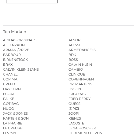
Top Marken
ADIDAS ORIGINALS
AESOP
AFFENZAHN
ALESSI
ARMANI/PRIVÉ
ARMEDANGELS
BARBOUR
BDK
BIRKENSTOCK
BOSS
BRAX
CALVIN KLEIN
CALVIN KLEIN JEANS
CAMBIO
CHANEL
CLINIQUE
COMMA
COPENHAGEN
CREED
DR. MARTENS
DRYKORN
DYSON
ECOALF
ERGOBAG
FALKE
FRED PERRY
GOT BAG
GUESS
HUGO
IZIPIZI
JACK & JONES
JOOP!
KAPTEN & SON
KIEHL’S
LA PRAIRIE
LACOSTE
LE CREUSET
LENA HOSCHEK
LEVI’S®
LIEBESKIND BERLIN