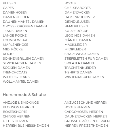
BLUSEN
BOOTS
CAPES
CHELSEABOOTS
DAMENHOSEN
DAMENJACKEN
DAMENKLEIDER
DAMENPULLOVER
DAUNENMÄNTEL DAMEN
DIRNDLBLUSEN
GROSSE GRÖSSEN DAMEN
HEMDBLUSEN
JEANS DAMEN
KURZE RÖCKE
LANGE RÖCKE
LEGGINGS DAMEN
LOUNGEWEAR
MÄNTEL DAMEN
MARLENEHOSE
MAXIKLEIDER
MIDI RÖCKE
MIDIKLEIDER
RÖCKE
SHAPEWEAR DAMEN
SONNENBRILLEN DAMEN
STIEFELETTEN FÜR DAMEN
STRICKJACKEN DAMEN
SWEATER DAMEN
SOCKEN DAMEN
TRACHTENKLEIDER
TRENCHCOATS
T-SHIRTS DAMEN
WIDELEG JEANS
WINTERJACKEN DAMEN
WOLLMÄNTEL DAMEN
Herrenmode & Schuhe
ANZÜGE & SMOKINGS
ANZUGSSCHUHE HERREN
BLOUSON HERREN
BOOTS HERREN
BOXERSHORTS
CARGOHOSEN HERREN
CHINOS HERREN
DAUNENJACKEN HERREN
GILETS HERREN
GROSSE GRÖSSEN HERREN
HERREN BUSINESSHEMDEN
HERREN FREIZEITHEMDEN