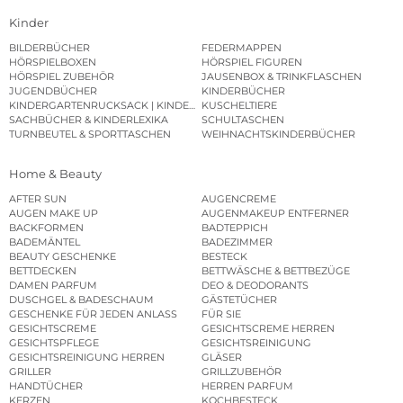
Kinder
BILDERBÜCHER
FEDERMAPPEN
HÖRSPIELBOXEN
HÖRSPIEL FIGUREN
HÖRSPIEL ZUBEHÖR
JAUSENBOX & TRINKFLASCHEN
JUGENDBÜCHER
KINDERBÜCHER
KINDERGARTENRUCKSACK | KINDERGARTENBEUTEL
KUSCHELTIERE
SACHBÜCHER & KINDERLEXIKA
SCHULTASCHEN
TURNBEUTEL & SPORTTASCHEN
WEIHNACHTSKINDERBÜCHER
Home & Beauty
AFTER SUN
AUGENCREME
AUGEN MAKE UP
AUGENMAKEUP ENTFERNER
BACKFORMEN
BADTEPPICH
BADEMÄNTEL
BADEZIMMER
BEAUTY GESCHENKE
BESTECK
BETTDECKEN
BETTWÄSCHE & BETTBEZÜGE
DAMEN PARFUM
DEO & DEODORANTS
DUSCHGEL & BADESCHAUM
GÄSTETÜCHER
GESCHENKE FÜR JEDEN ANLASS
FÜR SIE
GESICHTSCREME
GESICHTSCREME HERREN
GESICHTSPFLEGE
GESICHTSREINIGUNG
GESICHTSREINIGUNG HERREN
GLÄSER
GRILLER
GRILLZUBEHÖR
HANDTÜCHER
HERREN PARFUM
KERZEN
KOCHBESTECK