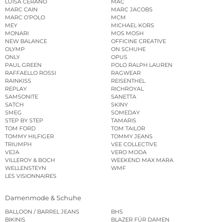
LUISA CERANO
MAC
MARC CAIN
MARC JACOBS
MARC O’POLO
MCM
MEY
MICHAEL KORS
MONARI
MOS MOSH
NEW BALANCE
OFFICINE CREATIVE
OLYMP
ON SCHUHE
ONLY
OPUS
PAUL GREEN
POLO RALPH LAUREN
RAFFAELLO ROSSI
RAGWEAR
RAINKISS
REISENTHEL
REPLAY
RICHROYAL
SAMSONITE
SANETTA
SATCH
SKINY
SMEG
SOMEDAY
STEP BY STEP
TAMARIS
TOM FORD
TOM TAILOR
TOMMY HILFIGER
TOMMY JEANS
TRIUMPH
VEE COLLECTIVE
VEJA
VERO MODA
VILLEROY & BOCH
WEEKEND MAX MARA
WELLENSTEYN
WMF
LES VISIONNAIRES
Damenmode & Schuhe
BALLOON / BARREL JEANS
BHS
BIKINIS
BLAZER FÜR DAMEN