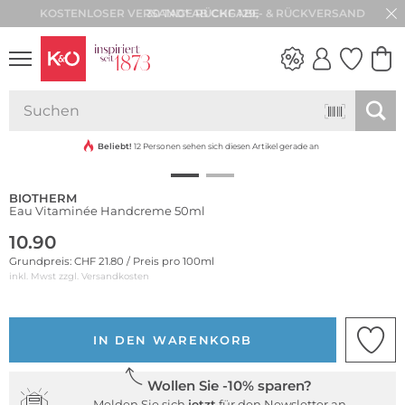
30 TAGE RÜCKGABE
NEW IN
WEDDING
VIBES
Beliebt!
12 Personen sehen sich diesen Artikel gerade an
BIOTHERM
Eau Vitaminée Handcreme 50ml
10.90
Grundpreis: CHF 21.80 / Preis pro 100ml
inkl. Mwst zzgl.
Versandkosten
IN DEN WARENKORB
Wollen Sie -10% sparen?
Melden Sie sich
jetzt
für den Newsletter an.