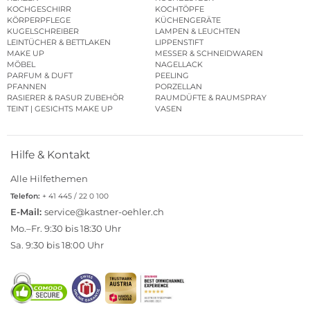
KOCHGESCHIRR
KOCHTÖPFE
KÖRPERPFLEGE
KÜCHENGERÄTE
KUGELSCHREIBER
LAMPEN & LEUCHTEN
LEINTÜCHER & BETTLAKEN
LIPPENSTIFT
MAKE UP
MESSER & SCHNEIDWAREN
MÖBEL
NAGELLACK
PARFUM & DUFT
PEELING
PFANNEN
PORZELLAN
RASIERER & RASUR ZUBEHÖR
RAUMDÜFTE & RAUMSPRAY
TEINT | GESICHTS MAKE UP
VASEN
Hilfe & Kontakt
Alle Hilfethemen
Telefon:
+ 41 445 / 22 0 100
E-Mail:
service@kastner-oehler.ch
Mo.–Fr. 9:30 bis 18:30 Uhr
Sa. 9:30 bis 18:00 Uhr