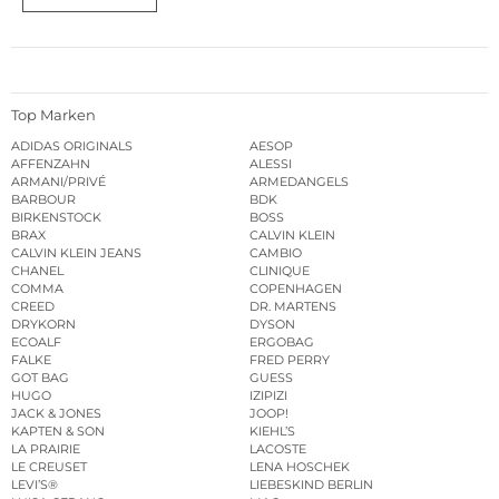
Top Marken
ADIDAS ORIGINALS
AESOP
AFFENZAHN
ALESSI
ARMANI/PRIVÉ
ARMEDANGELS
BARBOUR
BDK
BIRKENSTOCK
BOSS
BRAX
CALVIN KLEIN
CALVIN KLEIN JEANS
CAMBIO
CHANEL
CLINIQUE
COMMA
COPENHAGEN
CREED
DR. MARTENS
DRYKORN
DYSON
ECOALF
ERGOBAG
FALKE
FRED PERRY
GOT BAG
GUESS
HUGO
IZIPIZI
JACK & JONES
JOOP!
KAPTEN & SON
KIEHL’S
LA PRAIRIE
LACOSTE
LE CREUSET
LENA HOSCHEK
LEVI’S®
LIEBESKIND BERLIN