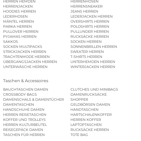
HERREN HEMDEN
HERRENHOSEN
HERRENJACKEN
HERRENSNEAKER
HOODIES HERREN
JEANS HERREN
LEDERHOSEN
LEDERJACKEN HERREN
MÄNTEL HERREN
OVERSHIRTS HERREN
PARKA HERREN
POLOSHIRTS HERREN
PULLOVER HERREN
PULLUNDER HERREN
PYJAMAS HERREN
RUCKSÄCKE HERREN
SAKKOS
SOCKEN HERREN
SOCKEN MULTIPACKS
SONNENBRILLEN HERREN
STRICKJACKEN HERREN
SWEATER HERREN
TRACHTENMODE HERREN
T-SHIRTS HERREN
ÜBERGANGSJACKEN HERREN
UNTERHEMDEN HERREN
UNTERWÄSCHE HERREN
WINTERJACKEN HERREN
Taschen & Accessoires
BAUCHTASCHEN DAMEN
CLUTCHES UND MINIBAGS
CROSSBODY BAGS
DAMENRUCKSÄCKE
DAMENSCHALS & DAMENTÜCHER
SHOPPER
DAMENTASCHEN
GELDBÖRSEN DAMEN
HANDSCHUHE DAMEN
HANDTASCHEN
HERREN REISETASCHEN
HARTSCHALENKOFFER
KOFFER UND TROLLEYS
HERREN KOFFER
HERREN KULTURBEUTEL
LAPTOPTASCHEN
REISEGEPÄCK DAMEN
RUCKSÄCKE HERREN
TASCHEN FÜR HERREN
TOTE BAG