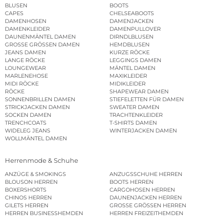
BLUSEN
BOOTS
CAPES
CHELSEABOOTS
DAMENHOSEN
DAMENJACKEN
DAMENKLEIDER
DAMENPULLOVER
DAUNENMÄNTEL DAMEN
DIRNDLBLUSEN
GROSSE GRÖSSEN DAMEN
HEMDBLUSEN
JEANS DAMEN
KURZE RÖCKE
LANGE RÖCKE
LEGGINGS DAMEN
LOUNGEWEAR
MÄNTEL DAMEN
MARLENEHOSE
MAXIKLEIDER
MIDI RÖCKE
MIDIKLEIDER
RÖCKE
SHAPEWEAR DAMEN
SONNENBRILLEN DAMEN
STIEFELETTEN FÜR DAMEN
STRICKJACKEN DAMEN
SWEATER DAMEN
SOCKEN DAMEN
TRACHTENKLEIDER
TRENCHCOATS
T-SHIRTS DAMEN
WIDELEG JEANS
WINTERJACKEN DAMEN
WOLLMÄNTEL DAMEN
Herrenmode & Schuhe
ANZÜGE & SMOKINGS
ANZUGSSCHUHE HERREN
BLOUSON HERREN
BOOTS HERREN
BOXERSHORTS
CARGOHOSEN HERREN
CHINOS HERREN
DAUNENJACKEN HERREN
GILETS HERREN
GROSSE GRÖSSEN HERREN
HERREN BUSINESSHEMDEN
HERREN FREIZEITHEMDEN