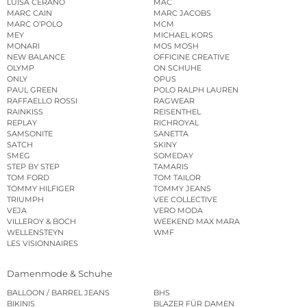
LUISA CERANO
MAC
MARC CAIN
MARC JACOBS
MARC O’POLO
MCM
MEY
MICHAEL KORS
MONARI
MOS MOSH
NEW BALANCE
OFFICINE CREATIVE
OLYMP
ON SCHUHE
ONLY
OPUS
PAUL GREEN
POLO RALPH LAUREN
RAFFAELLO ROSSI
RAGWEAR
RAINKISS
REISENTHEL
REPLAY
RICHROYAL
SAMSONITE
SANETTA
SATCH
SKINY
SMEG
SOMEDAY
STEP BY STEP
TAMARIS
TOM FORD
TOM TAILOR
TOMMY HILFIGER
TOMMY JEANS
TRIUMPH
VEE COLLECTIVE
VEJA
VERO MODA
VILLEROY & BOCH
WEEKEND MAX MARA
WELLENSTEYN
WMF
LES VISIONNAIRES
Damenmode & Schuhe
BALLOON / BARREL JEANS
BHS
BIKINIS
BLAZER FÜR DAMEN