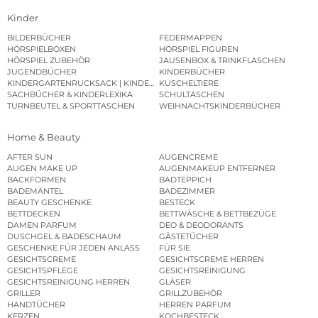
Kinder
BILDERBÜCHER
FEDERMAPPEN
HÖRSPIELBOXEN
HÖRSPIEL FIGUREN
HÖRSPIEL ZUBEHÖR
JAUSENBOX & TRINKFLASCHEN
JUGENDBÜCHER
KINDERBÜCHER
KINDERGARTENRUCKSACK | KINDERGARTENBEUTEL
KUSCHELTIERE
SACHBÜCHER & KINDERLEXIKA
SCHULTASCHEN
TURNBEUTEL & SPORTTASCHEN
WEIHNACHTSKINDERBÜCHER
Home & Beauty
AFTER SUN
AUGENCREME
AUGEN MAKE UP
AUGENMAKEUP ENTFERNER
BACKFORMEN
BADTEPPICH
BADEMÄNTEL
BADEZIMMER
BEAUTY GESCHENKE
BESTECK
BETTDECKEN
BETTWÄSCHE & BETTBEZÜGE
DAMEN PARFUM
DEO & DEODORANTS
DUSCHGEL & BADESCHAUM
GÄSTETÜCHER
GESCHENKE FÜR JEDEN ANLASS
FÜR SIE
GESICHTSCREME
GESICHTSCREME HERREN
GESICHTSPFLEGE
GESICHTSREINIGUNG
GESICHTSREINIGUNG HERREN
GLÄSER
GRILLER
GRILLZUBEHÖR
HANDTÜCHER
HERREN PARFUM
KERZEN
KOCHBESTECK