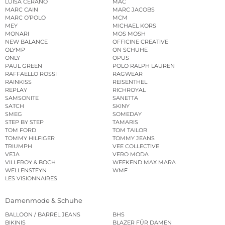
LUISA CERANO
MAC
MARC CAIN
MARC JACOBS
MARC O’POLO
MCM
MEY
MICHAEL KORS
MONARI
MOS MOSH
NEW BALANCE
OFFICINE CREATIVE
OLYMP
ON SCHUHE
ONLY
OPUS
PAUL GREEN
POLO RALPH LAUREN
RAFFAELLO ROSSI
RAGWEAR
RAINKISS
REISENTHEL
REPLAY
RICHROYAL
SAMSONITE
SANETTA
SATCH
SKINY
SMEG
SOMEDAY
STEP BY STEP
TAMARIS
TOM FORD
TOM TAILOR
TOMMY HILFIGER
TOMMY JEANS
TRIUMPH
VEE COLLECTIVE
VEJA
VERO MODA
VILLEROY & BOCH
WEEKEND MAX MARA
WELLENSTEYN
WMF
LES VISIONNAIRES
Damenmode & Schuhe
BALLOON / BARREL JEANS
BHS
BIKINIS
BLAZER FÜR DAMEN