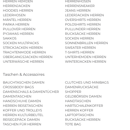
HERREN HEMDEN
HERRENHOSEN
HERRENJACKEN
HERRENSNEAKER
HOODIES HERREN
JEANS HERREN
LEDERHOSEN
LEDERJACKEN HERREN
MÄNTEL HERREN
OVERSHIRTS HERREN
PARKA HERREN
POLOSHIRTS HERREN
PULLOVER HERREN
PULLUNDER HERREN
PYJAMAS HERREN
RUCKSÄCKE HERREN
SAKKOS
SOCKEN HERREN
SOCKEN MULTIPACKS
SONNENBRILLEN HERREN
STRICKJACKEN HERREN
SWEATER HERREN
TRACHTENMODE HERREN
T-SHIRTS HERREN
ÜBERGANGSJACKEN HERREN
UNTERHEMDEN HERREN
UNTERWÄSCHE HERREN
WINTERJACKEN HERREN
Taschen & Accessoires
BAUCHTASCHEN DAMEN
CLUTCHES UND MINIBAGS
CROSSBODY BAGS
DAMENRUCKSÄCKE
DAMENSCHALS & DAMENTÜCHER
SHOPPER
DAMENTASCHEN
GELDBÖRSEN DAMEN
HANDSCHUHE DAMEN
HANDTASCHEN
HERREN REISETASCHEN
HARTSCHALENKOFFER
KOFFER UND TROLLEYS
HERREN KOFFER
HERREN KULTURBEUTEL
LAPTOPTASCHEN
REISEGEPÄCK DAMEN
RUCKSÄCKE HERREN
TASCHEN FÜR HERREN
TOTE BAG