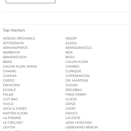
Top Marken
ADIDAS ORIGINALS
AESOP
AFFENZAHN
ALESSI
ARMANI/PRIVÉ
ARMEDANGELS
BARBOUR
BDK
BIRKENSTOCK
BOSS
BRAX
CALVIN KLEIN
CALVIN KLEIN JEANS
CAMBIO
CHANEL
CLINIQUE
COMMA
COPENHAGEN
CREED
DR. MARTENS
DRYKORN
DYSON
ECOALF
ERGOBAG
FALKE
FRED PERRY
GOT BAG
GUESS
HUGO
IZIPIZI
JACK & JONES
JOOP!
KAPTEN & SON
KIEHL’S
LA PRAIRIE
LACOSTE
LE CREUSET
LENA HOSCHEK
LEVI’S®
LIEBESKIND BERLIN