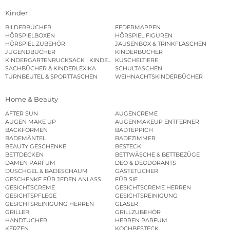
Kinder
BILDERBÜCHER
FEDERMAPPEN
HÖRSPIELBOXEN
HÖRSPIEL FIGUREN
HÖRSPIEL ZUBEHÖR
JAUSENBOX & TRINKFLASCHEN
JUGENDBÜCHER
KINDERBÜCHER
KINDERGARTENRUCKSACK | KINDERGARTENBEUTEL
KUSCHELTIERE
SACHBÜCHER & KINDERLEXIKA
SCHULTASCHEN
TURNBEUTEL & SPORTTASCHEN
WEIHNACHTSKINDERBÜCHER
Home & Beauty
AFTER SUN
AUGENCREME
AUGEN MAKE UP
AUGENMAKEUP ENTFERNER
BACKFORMEN
BADTEPPICH
BADEMÄNTEL
BADEZIMMER
BEAUTY GESCHENKE
BESTECK
BETTDECKEN
BETTWÄSCHE & BETTBEZÜGE
DAMEN PARFUM
DEO & DEODORANTS
DUSCHGEL & BADESCHAUM
GÄSTETÜCHER
GESCHENKE FÜR JEDEN ANLASS
FÜR SIE
GESICHTSCREME
GESICHTSCREME HERREN
GESICHTSPFLEGE
GESICHTSREINIGUNG
GESICHTSREINIGUNG HERREN
GLÄSER
GRILLER
GRILLZUBEHÖR
HANDTÜCHER
HERREN PARFUM
KERZEN
KOCHBESTECK