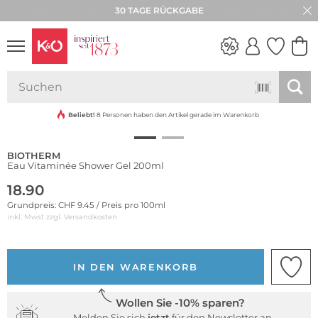
30 TAGE RÜCKGABE
NEW IN
WEDDING
VIBES
Beliebt!
8 Personen haben den Artikel gerade im Warenkorb
BIOTHERM
Eau Vitaminée Shower Gel 200ml
18.90
Grundpreis: CHF 9.45 / Preis pro 100ml
inkl. Mwst zzgl.
Versandkosten
IN DEN WARENKORB
Wollen Sie -10% sparen?
Melden Sie sich
jetzt
für den Newsletter an.