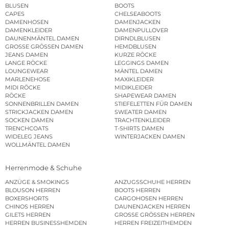
BLUSEN
BOOTS
CAPES
CHELSEABOOTS
DAMENHOSEN
DAMENJACKEN
DAMENKLEIDER
DAMENPULLOVER
DAUNENMÄNTEL DAMEN
DIRNDLBLUSEN
GROSSE GRÖSSEN DAMEN
HEMDBLUSEN
JEANS DAMEN
KURZE RÖCKE
LANGE RÖCKE
LEGGINGS DAMEN
LOUNGEWEAR
MÄNTEL DAMEN
MARLENEHOSE
MAXIKLEIDER
MIDI RÖCKE
MIDIKLEIDER
RÖCKE
SHAPEWEAR DAMEN
SONNENBRILLEN DAMEN
STIEFELETTEN FÜR DAMEN
STRICKJACKEN DAMEN
SWEATER DAMEN
SOCKEN DAMEN
TRACHTENKLEIDER
TRENCHCOATS
T-SHIRTS DAMEN
WIDELEG JEANS
WINTERJACKEN DAMEN
WOLLMÄNTEL DAMEN
Herrenmode & Schuhe
ANZÜGE & SMOKINGS
ANZUGSSCHUHE HERREN
BLOUSON HERREN
BOOTS HERREN
BOXERSHORTS
CARGOHOSEN HERREN
CHINOS HERREN
DAUNENJACKEN HERREN
GILETS HERREN
GROSSE GRÖSSEN HERREN
HERREN BUSINESSHEMDEN
HERREN FREIZEITHEMDEN