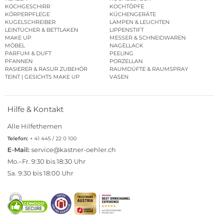
KOCHGESCHIRR
KOCHTÖPFE
KÖRPERPFLEGE
KÜCHENGERÄTE
KUGELSCHREIBER
LAMPEN & LEUCHTEN
LEINTÜCHER & BETTLAKEN
LIPPENSTIFT
MAKE UP
MESSER & SCHNEIDWAREN
MÖBEL
NAGELLACK
PARFUM & DUFT
PEELING
PFANNEN
PORZELLAN
RASIERER & RASUR ZUBEHÖR
RAUMDÜFTE & RAUMSPRAY
TEINT | GESICHTS MAKE UP
VASEN
Hilfe & Kontakt
Alle Hilfethemen
Telefon:
+ 41 445 / 22 0 100
E-Mail:
service@kastner-oehler.ch
Mo.–Fr. 9:30 bis 18:30 Uhr
Sa. 9:30 bis 18:00 Uhr