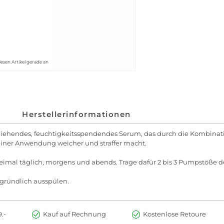
iesen Artikel gerade an
Herstellerinformationen
nziehendes, feuchtigkeitsspendendes Serum, das durch die Kombinat
 einer Anwendung weicher und straffer macht.
imal täglich, morgens und abends. Trage dafür 2 bis 3 Pumpstöße
 gründlich ausspülen.
.-
Kauf auf Rechnung
Kostenlose Retoure