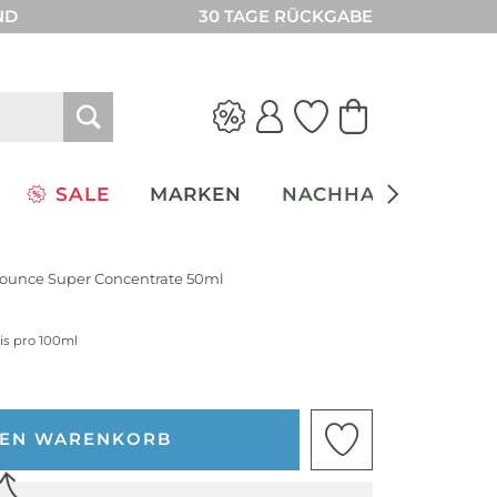
ND
30 TAGE RÜCKGABE
SALE
MARKEN
NACHHALTIGKEIT
Bounce Super Concentrate 50ml
eis pro 100ml
DEN WARENKORB