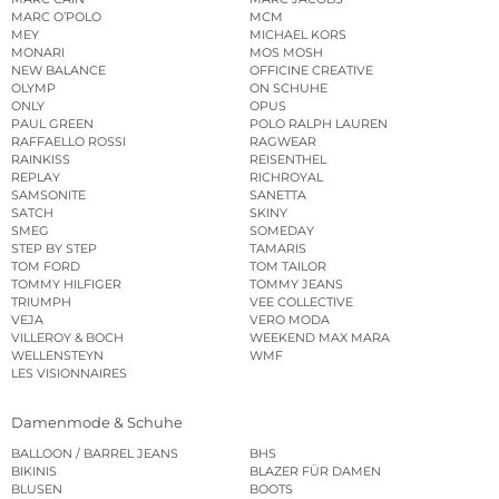
MARC O’POLO
MCM
MEY
MICHAEL KORS
MONARI
MOS MOSH
NEW BALANCE
OFFICINE CREATIVE
OLYMP
ON SCHUHE
ONLY
OPUS
PAUL GREEN
POLO RALPH LAUREN
RAFFAELLO ROSSI
RAGWEAR
RAINKISS
REISENTHEL
REPLAY
RICHROYAL
SAMSONITE
SANETTA
SATCH
SKINY
SMEG
SOMEDAY
STEP BY STEP
TAMARIS
TOM FORD
TOM TAILOR
TOMMY HILFIGER
TOMMY JEANS
TRIUMPH
VEE COLLECTIVE
VEJA
VERO MODA
VILLEROY & BOCH
WEEKEND MAX MARA
WELLENSTEYN
WMF
LES VISIONNAIRES
Damenmode & Schuhe
BALLOON / BARREL JEANS
BHS
BIKINIS
BLAZER FÜR DAMEN
BLUSEN
BOOTS