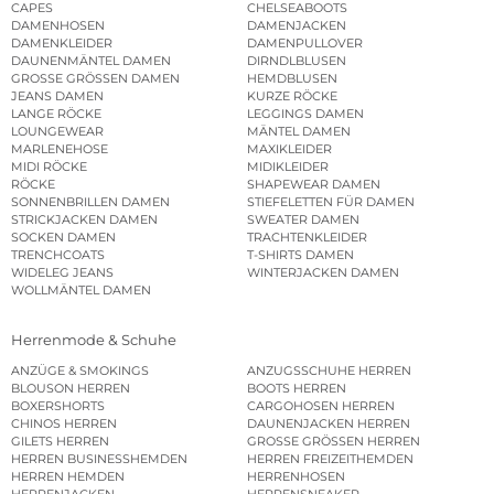
CAPES
CHELSEABOOTS
DAMENHOSEN
DAMENJACKEN
DAMENKLEIDER
DAMENPULLOVER
DAUNENMÄNTEL DAMEN
DIRNDLBLUSEN
GROSSE GRÖSSEN DAMEN
HEMDBLUSEN
JEANS DAMEN
KURZE RÖCKE
LANGE RÖCKE
LEGGINGS DAMEN
LOUNGEWEAR
MÄNTEL DAMEN
MARLENEHOSE
MAXIKLEIDER
MIDI RÖCKE
MIDIKLEIDER
RÖCKE
SHAPEWEAR DAMEN
SONNENBRILLEN DAMEN
STIEFELETTEN FÜR DAMEN
STRICKJACKEN DAMEN
SWEATER DAMEN
SOCKEN DAMEN
TRACHTENKLEIDER
TRENCHCOATS
T-SHIRTS DAMEN
WIDELEG JEANS
WINTERJACKEN DAMEN
WOLLMÄNTEL DAMEN
Herrenmode & Schuhe
ANZÜGE & SMOKINGS
ANZUGSSCHUHE HERREN
BLOUSON HERREN
BOOTS HERREN
BOXERSHORTS
CARGOHOSEN HERREN
CHINOS HERREN
DAUNENJACKEN HERREN
GILETS HERREN
GROSSE GRÖSSEN HERREN
HERREN BUSINESSHEMDEN
HERREN FREIZEITHEMDEN
HERREN HEMDEN
HERRENHOSEN
HERRENJACKEN
HERRENSNEAKER