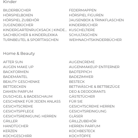
Kinder
BILDERBÜCHER
FEDERMAPPEN
HÖRSPIELBOXEN
HÖRSPIEL FIGUREN
HÖRSPIEL ZUBEHÖR
JAUSENBOX & TRINKFLASCHEN
JUGENDBÜCHER
KINDERBÜCHER
KINDERGARTENRUCKSACK | KINDERGARTENBEUTEL
KUSCHELTIERE
SACHBÜCHER & KINDERLEXIKA
SCHULTASCHEN
TURNBEUTEL & SPORTTASCHEN
WEIHNACHTSKINDERBÜCHER
Home & Beauty
AFTER SUN
AUGENCREME
AUGEN MAKE UP
AUGENMAKEUP ENTFERNER
BACKFORMEN
BADTEPPICH
BADEMÄNTEL
BADEZIMMER
BEAUTY GESCHENKE
BESTECK
BETTDECKEN
BETTWÄSCHE & BETTBEZÜGE
DAMEN PARFUM
DEO & DEODORANTS
DUSCHGEL & BADESCHAUM
GÄSTETÜCHER
GESCHENKE FÜR JEDEN ANLASS
FÜR SIE
GESICHTSCREME
GESICHTSCREME HERREN
GESICHTSPFLEGE
GESICHTSREINIGUNG
GESICHTSREINIGUNG HERREN
GLÄSER
GRILLER
GRILLZUBEHÖR
HANDTÜCHER
HERREN PARFUM
KERZEN
KOCHBESTECK
KOCHGESCHIRR
KOCHTÖPFE