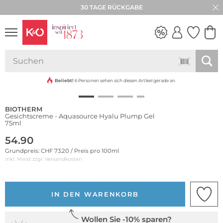
30 TAGE RÜCKGABE
NEW IN
WEDDING
VIBES
Beliebt!
6 Personen sehen sich diesen Artikel gerade an
BIOTHERM
Gesichtscreme - Aquasource Hyalu Plump Gel
75ml
54.90
Grundpreis: CHF 73.20 / Preis pro 100ml
inkl. Mwst zzgl.
Versandkosten
IN DEN WARENKORB
Wollen Sie -10% sparen?