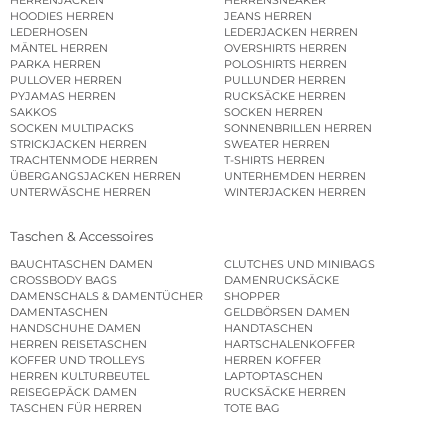
HOODIES HERREN
JEANS HERREN
LEDERHOSEN
LEDERJACKEN HERREN
MÄNTEL HERREN
OVERSHIRTS HERREN
PARKA HERREN
POLOSHIRTS HERREN
PULLOVER HERREN
PULLUNDER HERREN
PYJAMAS HERREN
RUCKSÄCKE HERREN
SAKKOS
SOCKEN HERREN
SOCKEN MULTIPACKS
SONNENBRILLEN HERREN
STRICKJACKEN HERREN
SWEATER HERREN
TRACHTENMODE HERREN
T-SHIRTS HERREN
ÜBERGANGSJACKEN HERREN
UNTERHEMDEN HERREN
UNTERWÄSCHE HERREN
WINTERJACKEN HERREN
Taschen & Accessoires
BAUCHTASCHEN DAMEN
CLUTCHES UND MINIBAGS
CROSSBODY BAGS
DAMENRUCKSÄCKE
DAMENSCHALS & DAMENTÜCHER
SHOPPER
DAMENTASCHEN
GELDBÖRSEN DAMEN
HANDSCHUHE DAMEN
HANDTASCHEN
HERREN REISETASCHEN
HARTSCHALENKOFFER
KOFFER UND TROLLEYS
HERREN KOFFER
HERREN KULTURBEUTEL
LAPTOPTASCHEN
REISEGEPÄCK DAMEN
RUCKSÄCKE HERREN
TASCHEN FÜR HERREN
TOTE BAG