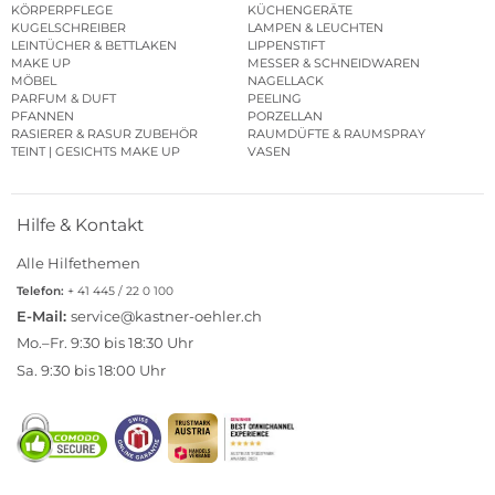
KÖRPERPFLEGE
KÜCHENGERÄTE
KUGELSCHREIBER
LAMPEN & LEUCHTEN
LEINTÜCHER & BETTLAKEN
LIPPENSTIFT
MAKE UP
MESSER & SCHNEIDWAREN
MÖBEL
NAGELLACK
PARFUM & DUFT
PEELING
PFANNEN
PORZELLAN
RASIERER & RASUR ZUBEHÖR
RAUMDÜFTE & RAUMSPRAY
TEINT | GESICHTS MAKE UP
VASEN
Hilfe & Kontakt
Alle Hilfethemen
Telefon:
+ 41 445 / 22 0 100
E-Mail:
service@kastner-oehler.ch
Mo.–Fr. 9:30 bis 18:30 Uhr
Sa. 9:30 bis 18:00 Uhr