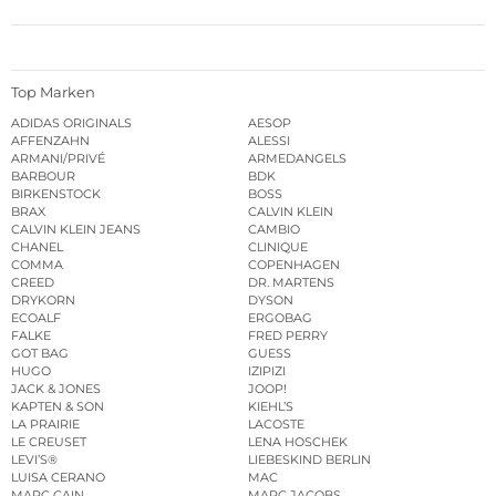
Top Marken
ADIDAS ORIGINALS
AESOP
AFFENZAHN
ALESSI
ARMANI/PRIVÉ
ARMEDANGELS
BARBOUR
BDK
BIRKENSTOCK
BOSS
BRAX
CALVIN KLEIN
CALVIN KLEIN JEANS
CAMBIO
CHANEL
CLINIQUE
COMMA
COPENHAGEN
CREED
DR. MARTENS
DRYKORN
DYSON
ECOALF
ERGOBAG
FALKE
FRED PERRY
GOT BAG
GUESS
HUGO
IZIPIZI
JACK & JONES
JOOP!
KAPTEN & SON
KIEHL’S
LA PRAIRIE
LACOSTE
LE CREUSET
LENA HOSCHEK
LEVI’S®
LIEBESKIND BERLIN
LUISA CERANO
MAC
MARC CAIN
MARC JACOBS