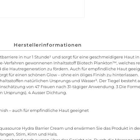
Herstellerinformationen
barriere in nur 1 Stunde¹ und sorgt für eine geschmeidigere Haut i
-Verfahren gewonnenen Inhaltsstoff Biotech Plankton™, welches rei
 die Hautregeneration zu fördern. Auch für empfindliche Haut geei
sorgt für einen schönen Glow – ohne ein öliges Finish zu hinterlass
nhaltsstoffen natürlichen Ursprungs und Wasser³. Der Tiegel besteht
bsteinschätzung von 47 Frauen nach 31-tägiger Anwendung. 3 Die Forme
en Ursprungs). 4 Ausser Dichtung.
inish – auch für empfindliche Haut geeignet
quasource Hydra Barrier Cream und erwärmen Sie das Produkt in den
ngen, Stirn, Kinn und Hals.
e ausgehend nach aussen über das Gesicht ein. Durch die Massage en