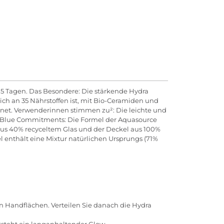
n 5 Tagen. Das Besondere: Die stärkende Hydra
ch an 35 Nährstoffen ist, mit Bio-Ceramiden und
gnet. Verwenderinnen stimmen zu²: Die leichte und
en. Blue Commitments: Die Formel der Aquasource
 aus 40% recyceltem Glas und der Deckel aus 100%
l enthält eine Mixtur natürlichen Ursprungs (71%
 Handflächen. Verteilen Sie danach die Hydra
tsteht ein langanhaltender Glow.