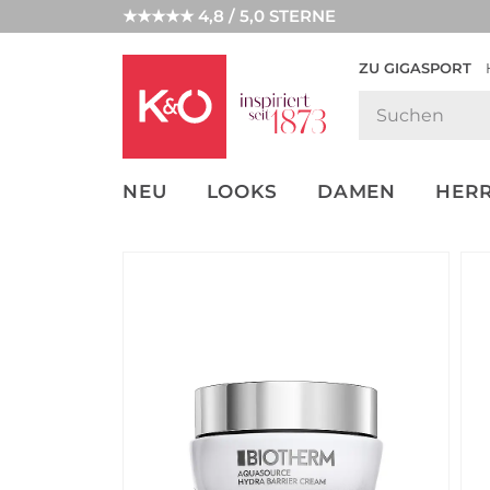
★★★★★ 4,8 / 5,0 STERNE
ZU GIGASPORT
GET THE
NEW IN
WEDDING
LOOK
VIBES
NEU
LOOKS
DAMEN
HER