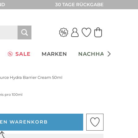
ND
30 TAGE RÜCKGABE
SALE
MARKEN
NACHHALTIGKEIT
urce Hydra Barrier Cream 50ml
eis pro 100ml
DEN WARENKORB