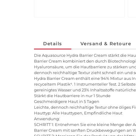
Details
Versand & Retoure
Die Aquasource Hydra Barrier Cream stärkt die Haut
Barrier Cream kombiniert den durch Biotechnologie
Hyaluronsäure, um die Hautbarriere zu stärken und
dennoch reichhaltige Textur zieht schnell ein und 
Hydra Barrier Cream enthält eine 94% Mixtur aus I
recyceltem Plastik⁴. 1 Instrumenteller Test. 2 Sel
gereinigtes Wasser und 23% Inhaltsstoffe natürlich
Stärkt die Hautbarriere in nur 1 Stunde
Geschmeidigere Haut in 5 Tagen
Leichte, dennoch reichhaltige Textur ohne öliges F
Hauttyp: Alle Hauttypen, Empfindliche Haut
Anwendung:
SCHRITT 1: Entnehmen Sie eine kleine Menge der A
Barrier Cream mit sanften Druckbewegungen an Wa
SCHRITT 2: Massieren Sie das Produkt von der Mitt