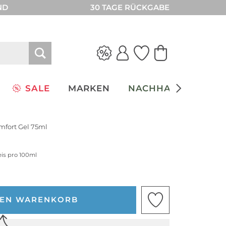
ND
30 TAGE RÜCKGABE
SALE
MARKEN
NACHHALTIGKEIT
ort Gel 75ml
eis pro 100ml
DEN WARENKORB