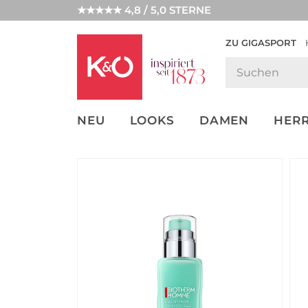
★★★★★ 4,8 / 5,0 STERNE
ZU GIGASPORT
GET THE
NEW IN
WEDDING
LOOK
VIBES
NEU
LOOKS
DAMEN
HER