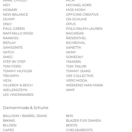
MARC O’POLO
MCM
MEY
MICHAEL KORS
MONARI
MOS MOSH
NEW BALANCE
OFFICINE CREATIVE
OLYMP
ON SCHUHE
ONLY
OPUS
PAUL GREEN
POLO RALPH LAUREN
RAFFAELLO ROSSI
RAGWEAR
RAINKISS
REISENTHEL
REPLAY
RICHROYAL
SAMSONITE
SANETTA
SATCH
SKINY
SMEG
SOMEDAY
STEP BY STEP
TAMARIS
TOM FORD
TOM TAILOR
TOMMY HILFIGER
TOMMY JEANS
TRIUMPH
VEE COLLECTIVE
VEJA
VERO MODA
VILLEROY & BOCH
WEEKEND MAX MARA
WELLENSTEYN
WMF
LES VISIONNAIRES
Damenmode & Schuhe
BALLOON / BARREL JEANS
BHS
BIKINIS
BLAZER FÜR DAMEN
BLUSEN
BOOTS
CAPES
CHELSEABOOTS