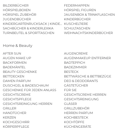
BILDERBÜCHER
FEDERMAPPEN
HÖRSPIELBOXEN
HÖRSPIEL FIGUREN
HÖRSPIEL ZUBEHÖR
JAUSENBOX & TRINKFLASCHEN
JUGENDBÜCHER
KINDERBÜCHER
KINDERGARTENRUCKSACK | KINDERGARTENBEUTEL
KUSCHELTIERE
SACHBÜCHER & KINDERLEXIKA
SCHULTASCHEN
TURNBEUTEL & SPORTTASCHEN
WEIHNACHTSKINDERBÜCHER
Home & Beauty
AFTER SUN
AUGENCREME
AUGEN MAKE UP
AUGENMAKEUP ENTFERNER
BACKFORMEN
BADTEPPICH
BADEMÄNTEL
BADEZIMMER
BEAUTY GESCHENKE
BESTECK
BETTDECKEN
BETTWÄSCHE & BETTBEZÜGE
DAMEN PARFUM
DEO & DEODORANTS
DUSCHGEL & BADESCHAUM
GÄSTETÜCHER
GESCHENKE FÜR JEDEN ANLASS
FÜR SIE
GESICHTSCREME
GESICHTSCREME HERREN
GESICHTSPFLEGE
GESICHTSREINIGUNG
GESICHTSREINIGUNG HERREN
GLÄSER
GRILLER
GRILLZUBEHÖR
HANDTÜCHER
HERREN PARFUM
KERZEN
KOCHBESTECK
KOCHGESCHIRR
KOCHTÖPFE
KÖRPERPFLEGE
KÜCHENGERÄTE