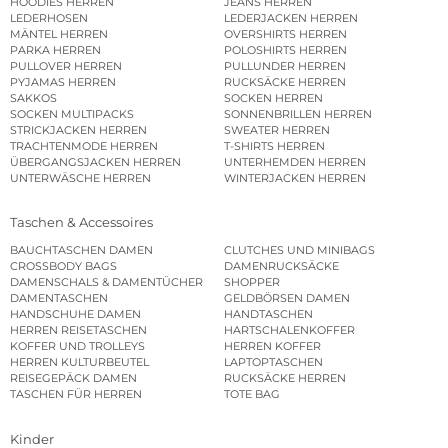
HOODIES HERREN
JEANS HERREN
LEDERHOSEN
LEDERJACKEN HERREN
MÄNTEL HERREN
OVERSHIRTS HERREN
PARKA HERREN
POLOSHIRTS HERREN
PULLOVER HERREN
PULLUNDER HERREN
PYJAMAS HERREN
RUCKSÄCKE HERREN
SAKKOS
SOCKEN HERREN
SOCKEN MULTIPACKS
SONNENBRILLEN HERREN
STRICKJACKEN HERREN
SWEATER HERREN
TRACHTENMODE HERREN
T-SHIRTS HERREN
ÜBERGANGSJACKEN HERREN
UNTERHEMDEN HERREN
UNTERWÄSCHE HERREN
WINTERJACKEN HERREN
Taschen & Accessoires
BAUCHTASCHEN DAMEN
CLUTCHES UND MINIBAGS
CROSSBODY BAGS
DAMENRUCKSÄCKE
DAMENSCHALS & DAMENTÜCHER
SHOPPER
DAMENTASCHEN
GELDBÖRSEN DAMEN
HANDSCHUHE DAMEN
HANDTASCHEN
HERREN REISETASCHEN
HARTSCHALENKOFFER
KOFFER UND TROLLEYS
HERREN KOFFER
HERREN KULTURBEUTEL
LAPTOPTASCHEN
REISEGEPÄCK DAMEN
RUCKSÄCKE HERREN
TASCHEN FÜR HERREN
TOTE BAG
Kinder