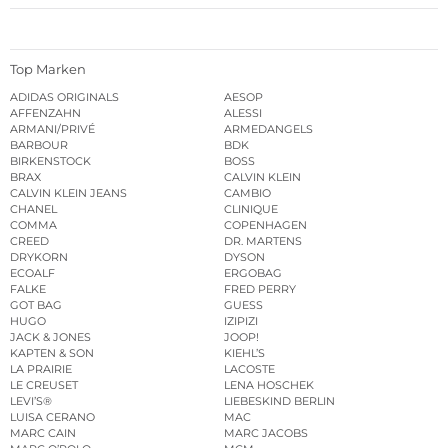
Top Marken
ADIDAS ORIGINALS
AESOP
AFFENZAHN
ALESSI
ARMANI/PRIVÉ
ARMEDANGELS
BARBOUR
BDK
BIRKENSTOCK
BOSS
BRAX
CALVIN KLEIN
CALVIN KLEIN JEANS
CAMBIO
CHANEL
CLINIQUE
COMMA
COPENHAGEN
CREED
DR. MARTENS
DRYKORN
DYSON
ECOALF
ERGOBAG
FALKE
FRED PERRY
GOT BAG
GUESS
HUGO
IZIPIZI
JACK & JONES
JOOP!
KAPTEN & SON
KIEHL’S
LA PRAIRIE
LACOSTE
LE CREUSET
LENA HOSCHEK
LEVI’S®
LIEBESKIND BERLIN
LUISA CERANO
MAC
MARC CAIN
MARC JACOBS