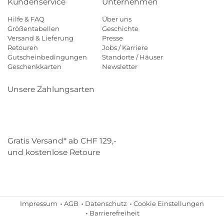
Kundenservice
Unternehmen
Hilfe & FAQ
Über uns
Größentabellen
Geschichte
Versand & Lieferung
Presse
Retouren
Jobs / Karriere
Gutscheinbedingungen
Standorte / Häuser
Geschenkkarten
Newsletter
Unsere Zahlungsarten
Klarna
Mastercard
Visa
Diners
Applepay
Paypal
Gratis Versand* ab CHF 129,-
und kostenlose Retoure
Schweizer Post
Gebrüder Weiss
Impressum
AGB
Datenschutz
Cookie Einstellungen
Barrierefreiheit