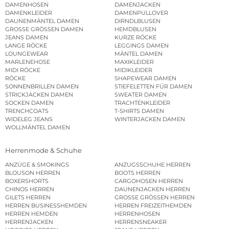
DAMENHOSEN
DAMENJACKEN
DAMENKLEIDER
DAMENPULLOVER
DAUNENMÄNTEL DAMEN
DIRNDLBLUSEN
GROSSE GRÖSSEN DAMEN
HEMDBLUSEN
JEANS DAMEN
KURZE RÖCKE
LANGE RÖCKE
LEGGINGS DAMEN
LOUNGEWEAR
MÄNTEL DAMEN
MARLENEHOSE
MAXIKLEIDER
MIDI RÖCKE
MIDIKLEIDER
RÖCKE
SHAPEWEAR DAMEN
SONNENBRILLEN DAMEN
STIEFELETTEN FÜR DAMEN
STRICKJACKEN DAMEN
SWEATER DAMEN
SOCKEN DAMEN
TRACHTENKLEIDER
TRENCHCOATS
T-SHIRTS DAMEN
WIDELEG JEANS
WINTERJACKEN DAMEN
WOLLMÄNTEL DAMEN
Herrenmode & Schuhe
ANZÜGE & SMOKINGS
ANZUGSSCHUHE HERREN
BLOUSON HERREN
BOOTS HERREN
BOXERSHORTS
CARGOHOSEN HERREN
CHINOS HERREN
DAUNENJACKEN HERREN
GILETS HERREN
GROSSE GRÖSSEN HERREN
HERREN BUSINESSHEMDEN
HERREN FREIZEITHEMDEN
HERREN HEMDEN
HERRENHOSEN
HERRENJACKEN
HERRENSNEAKER