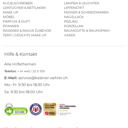
KUGELSCHREIBER
LAMPEN & LEUCHTEN
LEINTÜCHER & BETTLAKEN
LIPPENSTIFT
MAKE UP
MESSER & SCHNEIDWAREN
MÖBEL
NAGELLACK
PARFUM & DUFT
PEELING
PFANNEN
PORZELLAN
RASIERER & RASUR ZUBEHÖR
RAUMDÜFTE & RAUMSPRAY
TEINT | GESICHTS MAKE UP
VASEN
Hilfe & Kontakt
Alle Hilfethemen
Telefon:
+ 41 445 / 22 0 100
E-Mail:
service@kastner-oehler.ch
Mo.–Fr. 9:30 bis 18:30 Uhr
Sa. 9:30 bis 18:00 Uhr