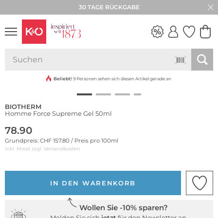
30 TAGE RÜCKGABE
NEW IN
WEDDING
VIBES
Beliebt!
9 Personen sehen sich diesen Artikel gerade an
BIOTHERM
Homme Force Supreme Gel 50ml
78.90
Grundpreis: CHF 157.80 / Preis pro 100ml
inkl. Mwst zzgl.
Versandkosten
IN DEN WARENKORB
Wollen Sie -10% sparen?
Melden Sie sich
jetzt
für den Newsletter an.