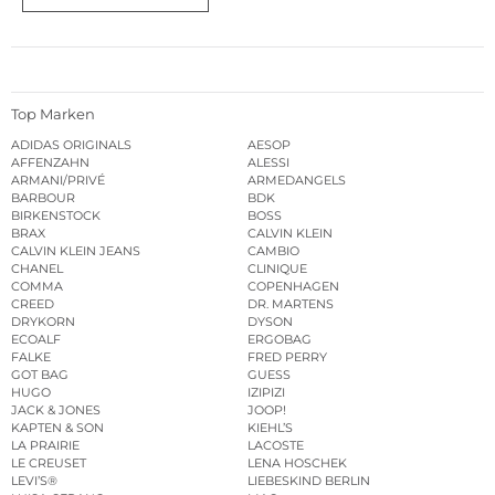
Top Marken
ADIDAS ORIGINALS
AESOP
AFFENZAHN
ALESSI
ARMANI/PRIVÉ
ARMEDANGELS
BARBOUR
BDK
BIRKENSTOCK
BOSS
BRAX
CALVIN KLEIN
CALVIN KLEIN JEANS
CAMBIO
CHANEL
CLINIQUE
COMMA
COPENHAGEN
CREED
DR. MARTENS
DRYKORN
DYSON
ECOALF
ERGOBAG
FALKE
FRED PERRY
GOT BAG
GUESS
HUGO
IZIPIZI
JACK & JONES
JOOP!
KAPTEN & SON
KIEHL’S
LA PRAIRIE
LACOSTE
LE CREUSET
LENA HOSCHEK
LEVI’S®
LIEBESKIND BERLIN