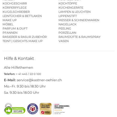
KOCHGESCHIRR
KOCHTÖPFE
KÖRPERPFLEGE
KÜCHENGERÄTE
KUGELSCHREIBER
LAMPEN & LEUCHTEN
LEINTÜCHER & BETTLAKEN
LIPPENSTIFT
MAKE UP
MESSER & SCHNEIDWAREN
MÖBEL
NAGELLACK
PARFUM & DUFT
PEELING
PFANNEN
PORZELLAN
RASIERER & RASUR ZUBEHÖR
RAUMDÜFTE & RAUMSPRAY
TEINT | GESICHTS MAKE UP
VASEN
Hilfe & Kontakt
Alle Hilfethemen
Telefon:
+ 41 445 / 22 0 100
E-Mail:
service@kastner-oehler.ch
Mo.–Fr. 9:30 bis 18:30 Uhr
Sa. 9:30 bis 18:00 Uhr