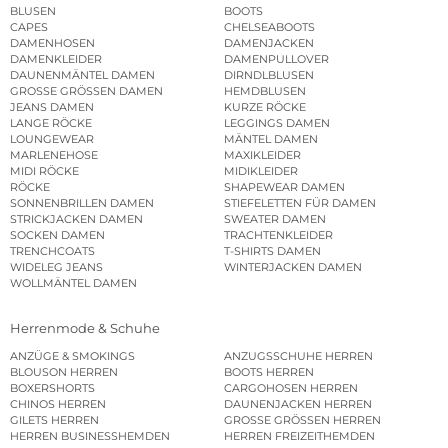
BLUSEN
BOOTS
CAPES
CHELSEABOOTS
DAMENHOSEN
DAMENJACKEN
DAMENKLEIDER
DAMENPULLOVER
DAUNENMÄNTEL DAMEN
DIRNDLBLUSEN
GROSSE GRÖSSEN DAMEN
HEMDBLUSEN
JEANS DAMEN
KURZE RÖCKE
LANGE RÖCKE
LEGGINGS DAMEN
LOUNGEWEAR
MÄNTEL DAMEN
MARLENEHOSE
MAXIKLEIDER
MIDI RÖCKE
MIDIKLEIDER
RÖCKE
SHAPEWEAR DAMEN
SONNENBRILLEN DAMEN
STIEFELETTEN FÜR DAMEN
STRICKJACKEN DAMEN
SWEATER DAMEN
SOCKEN DAMEN
TRACHTENKLEIDER
TRENCHCOATS
T-SHIRTS DAMEN
WIDELEG JEANS
WINTERJACKEN DAMEN
WOLLMÄNTEL DAMEN
Herrenmode & Schuhe
ANZÜGE & SMOKINGS
ANZUGSSCHUHE HERREN
BLOUSON HERREN
BOOTS HERREN
BOXERSHORTS
CARGOHOSEN HERREN
CHINOS HERREN
DAUNENJACKEN HERREN
GILETS HERREN
GROSSE GRÖSSEN HERREN
HERREN BUSINESSHEMDEN
HERREN FREIZEITHEMDEN