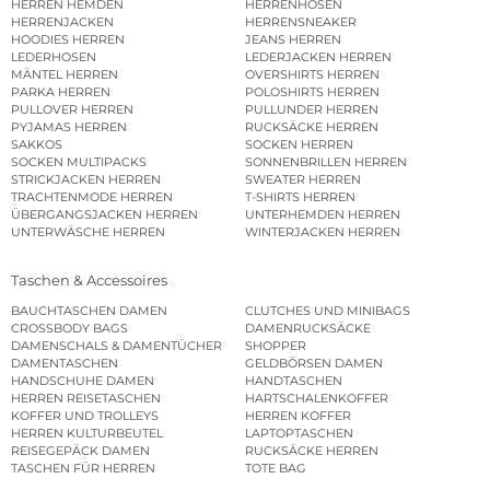
HERREN HEMDEN
HERRENHOSEN
HERRENJACKEN
HERRENSNEAKER
HOODIES HERREN
JEANS HERREN
LEDERHOSEN
LEDERJACKEN HERREN
MÄNTEL HERREN
OVERSHIRTS HERREN
PARKA HERREN
POLOSHIRTS HERREN
PULLOVER HERREN
PULLUNDER HERREN
PYJAMAS HERREN
RUCKSÄCKE HERREN
SAKKOS
SOCKEN HERREN
SOCKEN MULTIPACKS
SONNENBRILLEN HERREN
STRICKJACKEN HERREN
SWEATER HERREN
TRACHTENMODE HERREN
T-SHIRTS HERREN
ÜBERGANGSJACKEN HERREN
UNTERHEMDEN HERREN
UNTERWÄSCHE HERREN
WINTERJACKEN HERREN
Taschen & Accessoires
BAUCHTASCHEN DAMEN
CLUTCHES UND MINIBAGS
CROSSBODY BAGS
DAMENRUCKSÄCKE
DAMENSCHALS & DAMENTÜCHER
SHOPPER
DAMENTASCHEN
GELDBÖRSEN DAMEN
HANDSCHUHE DAMEN
HANDTASCHEN
HERREN REISETASCHEN
HARTSCHALENKOFFER
KOFFER UND TROLLEYS
HERREN KOFFER
HERREN KULTURBEUTEL
LAPTOPTASCHEN
REISEGEPÄCK DAMEN
RUCKSÄCKE HERREN
TASCHEN FÜR HERREN
TOTE BAG