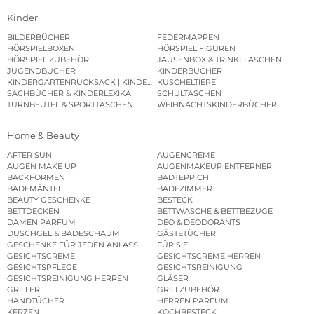
Kinder
BILDERBÜCHER
FEDERMAPPEN
HÖRSPIELBOXEN
HÖRSPIEL FIGUREN
HÖRSPIEL ZUBEHÖR
JAUSENBOX & TRINKFLASCHEN
JUGENDBÜCHER
KINDERBÜCHER
KINDERGARTENRUCKSACK | KINDERGARTENBEUTEL
KUSCHELTIERE
SACHBÜCHER & KINDERLEXIKA
SCHULTASCHEN
TURNBEUTEL & SPORTTASCHEN
WEIHNACHTSKINDERBÜCHER
Home & Beauty
AFTER SUN
AUGENCREME
AUGEN MAKE UP
AUGENMAKEUP ENTFERNER
BACKFORMEN
BADTEPPICH
BADEMÄNTEL
BADEZIMMER
BEAUTY GESCHENKE
BESTECK
BETTDECKEN
BETTWÄSCHE & BETTBEZÜGE
DAMEN PARFUM
DEO & DEODORANTS
DUSCHGEL & BADESCHAUM
GÄSTETÜCHER
GESCHENKE FÜR JEDEN ANLASS
FÜR SIE
GESICHTSCREME
GESICHTSCREME HERREN
GESICHTSPFLEGE
GESICHTSREINIGUNG
GESICHTSREINIGUNG HERREN
GLÄSER
GRILLER
GRILLZUBEHÖR
HANDTÜCHER
HERREN PARFUM
KERZEN
KOCHBESTECK