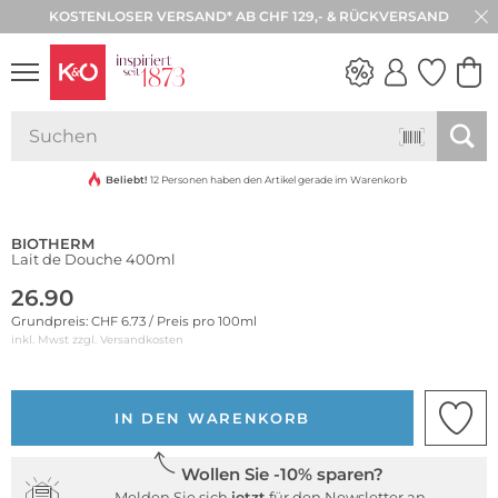
KOSTENLOSER VERSAND* AB CHF 129,- & RÜCKVERSAND
30 TAGE RÜCKGABE
Bestseller
NEW IN
WEDDING
VIBES
Beliebt!
12 Personen haben den Artikel gerade im Warenkorb
BIOTHERM
Lait de Douche 400ml
26.90
Grundpreis: CHF 6.73 / Preis pro 100ml
inkl. Mwst zzgl.
Versandkosten
IN DEN WARENKORB
Wollen Sie -10% sparen?
Melden Sie sich
jetzt
für den Newsletter an.