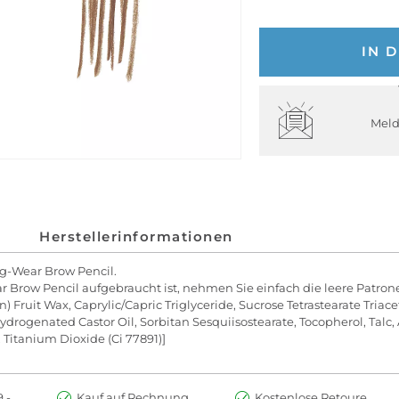
IN 
Meld
Herstellerinformationen
ng-Wear Brow Pencil.
row Pencil aufgebraucht ist, nehmen Sie einfach die leere Patrone
 Fruit Wax, Caprylic/Capric Triglyceride, Sucrose Tetrastearate Triace
rogenated Castor Oil, Sorbitan Sesquiisostearate, Tocopherol, Talc, 
, Titanium Dioxide (Ci 77891)]
.-
Kauf auf Rechnung
Kostenlose Retoure