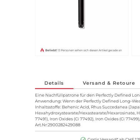
Beliebt!
13 Personen sehen sich diesen Artikel gerade an
Details
Versand & Retoure
Eine Nachfüllpatrone für den Perfectly Defined Lo
Anwendung: Wenn der Perfectly Defined Long-Wear B
Inhaltsstoffe: Behenic Acid, Rhus Succedanea (Japan)
Hexahydroxystearate/Hexastearate/Hexarosinate, Hyd
77491), Iron Oxides (Ci 77492), Iron Oxides (Ci 77499)
Art.Nr:2900282429088
Gratis Versand* ab CHF 129