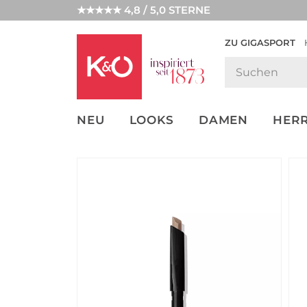
★★★★★ 4,8 / 5,0 STERNE
ZU GIGASPORT
GET THE
NEW IN
WEDDING
LOOK
VIBES
NEU
LOOKS
DAMEN
HER