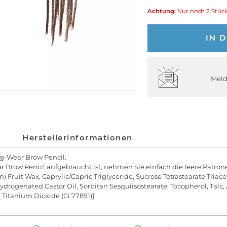
Achtung:
Nur noch 2 Stück
IN 
Meld
Herstellerinformationen
ng-Wear Brow Pencil.
row Pencil aufgebraucht ist, nehmen Sie einfach die leere Patrone
 Fruit Wax, Caprylic/Capric Triglyceride, Sucrose Tetrastearate Triace
rogenated Castor Oil, Sorbitan Sesquiisostearate, Tocopherol, Talc, 
, Titanium Dioxide (Ci 77891)]