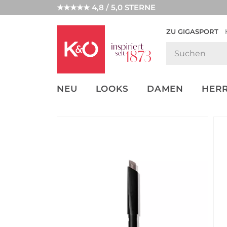
★★★★★ 4,8 / 5,0 STERNE
ZU GIGASPORT
GET THE
NEW IN
WEDDING
LOOK
VIBES
NEU
LOOKS
DAMEN
HER