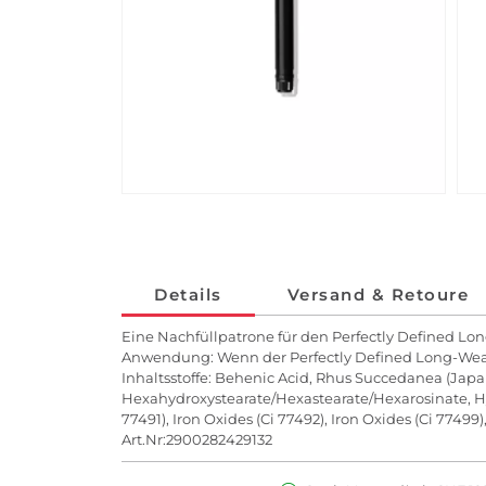
Details
Versand & Retoure
Eine Nachfüllpatrone für den Perfectly Defined Lo
Anwendung: Wenn der Perfectly Defined Long-Wear B
Inhaltsstoffe: Behenic Acid, Rhus Succedanea (Japan)
Hexahydroxystearate/Hexastearate/Hexarosinate, Hyd
77491), Iron Oxides (Ci 77492), Iron Oxides (Ci 77499)
Art.Nr:2900282429132