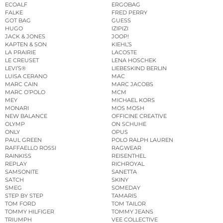
ECOALF
ERGOBAG
FALKE
FRED PERRY
GOT BAG
GUESS
HUGO
IZIPIZI
JACK & JONES
JOOP!
KAPTEN & SON
KIEHL’S
LA PRAIRIE
LACOSTE
LE CREUSET
LENA HOSCHEK
LEVI’S®
LIEBESKIND BERLIN
LUISA CERANO
MAC
MARC CAIN
MARC JACOBS
MARC O’POLO
MCM
MEY
MICHAEL KORS
MONARI
MOS MOSH
NEW BALANCE
OFFICINE CREATIVE
OLYMP
ON SCHUHE
ONLY
OPUS
PAUL GREEN
POLO RALPH LAUREN
RAFFAELLO ROSSI
RAGWEAR
RAINKISS
REISENTHEL
REPLAY
RICHROYAL
SAMSONITE
SANETTA
SATCH
SKINY
SMEG
SOMEDAY
STEP BY STEP
TAMARIS
TOM FORD
TOM TAILOR
TOMMY HILFIGER
TOMMY JEANS
TRIUMPH
VEE COLLECTIVE