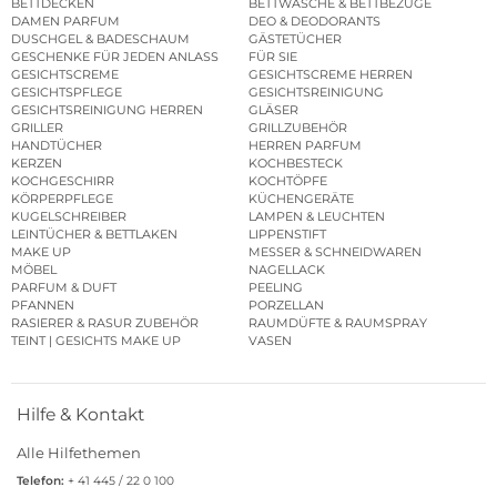
BETTDECKEN
BETTWÄSCHE & BETTBEZÜGE
DAMEN PARFUM
DEO & DEODORANTS
DUSCHGEL & BADESCHAUM
GÄSTETÜCHER
GESCHENKE FÜR JEDEN ANLASS
FÜR SIE
GESICHTSCREME
GESICHTSCREME HERREN
GESICHTSPFLEGE
GESICHTSREINIGUNG
GESICHTSREINIGUNG HERREN
GLÄSER
GRILLER
GRILLZUBEHÖR
HANDTÜCHER
HERREN PARFUM
KERZEN
KOCHBESTECK
KOCHGESCHIRR
KOCHTÖPFE
KÖRPERPFLEGE
KÜCHENGERÄTE
KUGELSCHREIBER
LAMPEN & LEUCHTEN
LEINTÜCHER & BETTLAKEN
LIPPENSTIFT
MAKE UP
MESSER & SCHNEIDWAREN
MÖBEL
NAGELLACK
PARFUM & DUFT
PEELING
PFANNEN
PORZELLAN
RASIERER & RASUR ZUBEHÖR
RAUMDÜFTE & RAUMSPRAY
TEINT | GESICHTS MAKE UP
VASEN
Hilfe & Kontakt
Alle Hilfethemen
Telefon:
+ 41 445 / 22 0 100