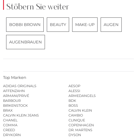
Stöbern Sie weiter
BOBBI BROWN
BEAUTY
MAKE-UP
AUGEN
AUGENBRAUEN
Top Marken
ADIDAS ORIGINALS
AESOP
AFFENZAHN
ALESSI
ARMANI/PRIVÉ
ARMEDANGELS
BARBOUR
BDK
BIRKENSTOCK
BOSS
BRAX
CALVIN KLEIN
CALVIN KLEIN JEANS
CAMBIO
CHANEL
CLINIQUE
COMMA
COPENHAGEN
CREED
DR. MARTENS
DRYKORN
DYSON