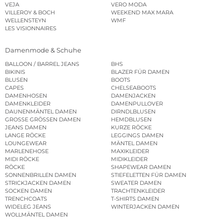
VEJA
VERO MODA
VILLEROY & BOCH
WEEKEND MAX MARA
WELLENSTEYN
WMF
LES VISIONNAIRES
Damenmode & Schuhe
BALLOON / BARREL JEANS
BHS
BIKINIS
BLAZER FÜR DAMEN
BLUSEN
BOOTS
CAPES
CHELSEABOOTS
DAMENHOSEN
DAMENJACKEN
DAMENKLEIDER
DAMENPULLOVER
DAUNENMÄNTEL DAMEN
DIRNDLBLUSEN
GROSSE GRÖSSEN DAMEN
HEMDBLUSEN
JEANS DAMEN
KURZE RÖCKE
LANGE RÖCKE
LEGGINGS DAMEN
LOUNGEWEAR
MÄNTEL DAMEN
MARLENEHOSE
MAXIKLEIDER
MIDI RÖCKE
MIDIKLEIDER
RÖCKE
SHAPEWEAR DAMEN
SONNENBRILLEN DAMEN
STIEFELETTEN FÜR DAMEN
STRICKJACKEN DAMEN
SWEATER DAMEN
SOCKEN DAMEN
TRACHTENKLEIDER
TRENCHCOATS
T-SHIRTS DAMEN
WIDELEG JEANS
WINTERJACKEN DAMEN
WOLLMÄNTEL DAMEN