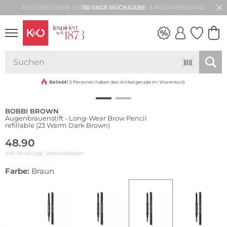
30 TAGE RÜCKGABE
NEW IN
WEDDING
VIBES
Beliebt!
5 Personen haben den Artikel gerade im Warenkorb
BOBBI BROWN
Augenbrauenstift - Long-Wear Brow Pencil
refillable (23 Warm Dark Brown)
48.90
inkl. Mwst zzgl.
Versandkosten
Farbe:
Braun