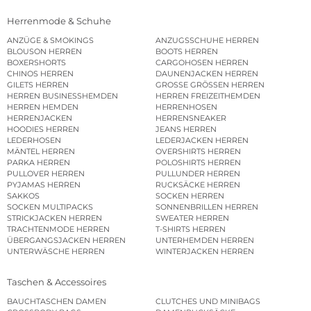
Herrenmode & Schuhe
ANZÜGE & SMOKINGS
ANZUGSSCHUHE HERREN
BLOUSON HERREN
BOOTS HERREN
BOXERSHORTS
CARGOHOSEN HERREN
CHINOS HERREN
DAUNENJACKEN HERREN
GILETS HERREN
GROSSE GRÖSSEN HERREN
HERREN BUSINESSHEMDEN
HERREN FREIZEITHEMDEN
HERREN HEMDEN
HERRENHOSEN
HERRENJACKEN
HERRENSNEAKER
HOODIES HERREN
JEANS HERREN
LEDERHOSEN
LEDERJACKEN HERREN
MÄNTEL HERREN
OVERSHIRTS HERREN
PARKA HERREN
POLOSHIRTS HERREN
PULLOVER HERREN
PULLUNDER HERREN
PYJAMAS HERREN
RUCKSÄCKE HERREN
SAKKOS
SOCKEN HERREN
SOCKEN MULTIPACKS
SONNENBRILLEN HERREN
STRICKJACKEN HERREN
SWEATER HERREN
TRACHTENMODE HERREN
T-SHIRTS HERREN
ÜBERGANGSJACKEN HERREN
UNTERHEMDEN HERREN
UNTERWÄSCHE HERREN
WINTERJACKEN HERREN
Taschen & Accessoires
BAUCHTASCHEN DAMEN
CLUTCHES UND MINIBAGS