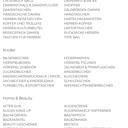
CROSSBODY BAGS
DAMENRUCKSÄCKE
DAMENSCHALS & DAMENTÜCHER
SHOPPER
DAMENTASCHEN
GELDBÖRSEN DAMEN
HANDSCHUHE DAMEN
HANDTASCHEN
HERREN REISETASCHEN
HARTSCHALENKOFFER
KOFFER UND TROLLEYS
HERREN KOFFER
HERREN KULTURBEUTEL
LAPTOPTASCHEN
REISEGEPÄCK DAMEN
RUCKSÄCKE HERREN
TASCHEN FÜR HERREN
TOTE BAG
Kinder
BILDERBÜCHER
FEDERMAPPEN
HÖRSPIELBOXEN
HÖRSPIEL FIGUREN
HÖRSPIEL ZUBEHÖR
JAUSENBOX & TRINKFLASCHEN
JUGENDBÜCHER
KINDERBÜCHER
KINDERGARTENRUCKSACK | KINDERGARTENBEUTEL
KUSCHELTIERE
SACHBÜCHER & KINDERLEXIKA
SCHULTASCHEN
TURNBEUTEL & SPORTTASCHEN
WEIHNACHTSKINDERBÜCHER
Home & Beauty
AFTER SUN
AUGENCREME
AUGEN MAKE UP
AUGENMAKEUP ENTFERNER
BACKFORMEN
BADTEPPICH
BADEMÄNTEL
BADEZIMMER
BEAUTY GESCHENKE
BESTECK