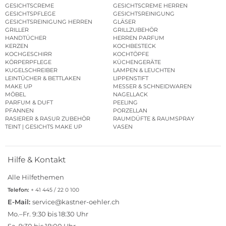
GESICHTSCREME
GESICHTSCREME HERREN
GESICHTSPFLEGE
GESICHTSREINIGUNG
GESICHTSREINIGUNG HERREN
GLÄSER
GRILLER
GRILLZUBEHÖR
HANDTÜCHER
HERREN PARFUM
KERZEN
KOCHBESTECK
KOCHGESCHIRR
KOCHTÖPFE
KÖRPERPFLEGE
KÜCHENGERÄTE
KUGELSCHREIBER
LAMPEN & LEUCHTEN
LEINTÜCHER & BETTLAKEN
LIPPENSTIFT
MAKE UP
MESSER & SCHNEIDWAREN
MÖBEL
NAGELLACK
PARFUM & DUFT
PEELING
PFANNEN
PORZELLAN
RASIERER & RASUR ZUBEHÖR
RAUMDÜFTE & RAUMSPRAY
TEINT | GESICHTS MAKE UP
VASEN
Hilfe & Kontakt
Alle Hilfethemen
Telefon:
+ 41 445 / 22 0 100
E-Mail:
service@kastner-oehler.ch
Mo.–Fr. 9:30 bis 18:30 Uhr