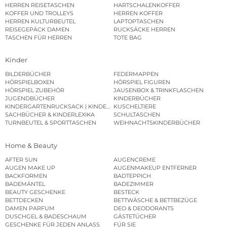
HERREN REISETASCHEN
HARTSCHALENKOFFER
KOFFER UND TROLLEYS
HERREN KOFFER
HERREN KULTURBEUTEL
LAPTOPTASCHEN
REISEGEPÄCK DAMEN
RUCKSÄCKE HERREN
TASCHEN FÜR HERREN
TOTE BAG
Kinder
BILDERBÜCHER
FEDERMAPPEN
HÖRSPIELBOXEN
HÖRSPIEL FIGUREN
HÖRSPIEL ZUBEHÖR
JAUSENBOX & TRINKFLASCHEN
JUGENDBÜCHER
KINDERBÜCHER
KINDERGARTENRUCKSACK | KINDERGARTENBEUTEL
KUSCHELTIERE
SACHBÜCHER & KINDERLEXIKA
SCHULTASCHEN
TURNBEUTEL & SPORTTASCHEN
WEIHNACHTSKINDERBÜCHER
Home & Beauty
AFTER SUN
AUGENCREME
AUGEN MAKE UP
AUGENMAKEUP ENTFERNER
BACKFORMEN
BADTEPPICH
BADEMÄNTEL
BADEZIMMER
BEAUTY GESCHENKE
BESTECK
BETTDECKEN
BETTWÄSCHE & BETTBEZÜGE
DAMEN PARFUM
DEO & DEODORANTS
DUSCHGEL & BADESCHAUM
GÄSTETÜCHER
GESCHENKE FÜR JEDEN ANLASS
FÜR SIE