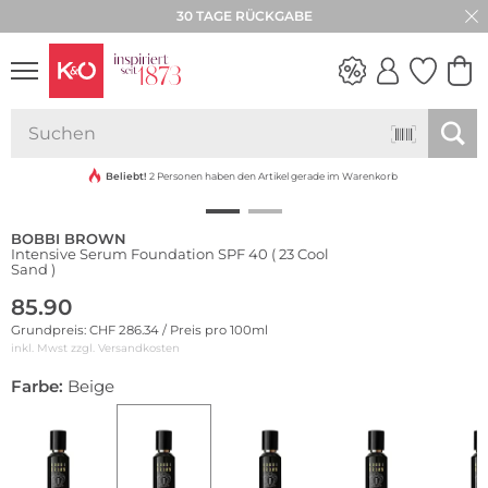
30 TAGE RÜCKGABE
NEW IN
WEDDING
VIBES
Beliebt!
2 Personen haben den Artikel gerade im Warenkorb
BOBBI BROWN
Intensive Serum Foundation SPF 40 ( 23 Cool
Sand )
85.90
Grundpreis: CHF 286.34 / Preis pro 100ml
inkl. Mwst zzgl.
Versandkosten
Farbe:
Beige