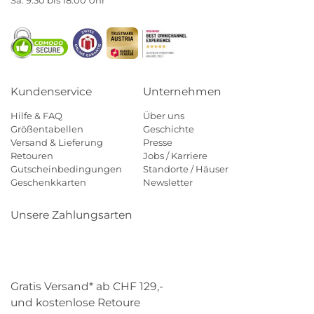
Sa. 9:30 bis 18:00 Uhr
Kundenservice
Unternehmen
Hilfe & FAQ
Über uns
Größentabellen
Geschichte
Versand & Lieferung
Presse
Retouren
Jobs / Karriere
Gutscheinbedingungen
Standorte / Häuser
Geschenkkarten
Newsletter
Unsere Zahlungsarten
Klarna
Mastercard
Visa
Diners
Applepay
Paypal
Gratis Versand* ab CHF 129,-
und kostenlose Retoure