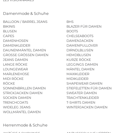
LES VISIONNAIRES
Damenmode & Schuhe
BALLOON / BARREL JEANS
BHS
BIKINIS
BLAZER FÜR DAMEN
BLUSEN
BOOTS
CAPES
CHELSEABOOTS
DAMENHOSEN
DAMENJACKEN
DAMENKLEIDER
DAMENPULLOVER
DAUNENMÄNTEL DAMEN
DIRNDLBLUSEN
GROSSE GRÖSSEN DAMEN
HEMDBLUSEN
JEANS DAMEN
KURZE RÖCKE
LANGE RÖCKE
LEGGINGS DAMEN
LOUNGEWEAR
MÄNTEL DAMEN
MARLENEHOSE
MAXIKLEIDER
MIDI RÖCKE
MIDIKLEIDER
RÖCKE
SHAPEWEAR DAMEN
SONNENBRILLEN DAMEN
STIEFELETTEN FÜR DAMEN
STRICKJACKEN DAMEN
SWEATER DAMEN
SOCKEN DAMEN
TRACHTENKLEIDER
TRENCHCOATS
T-SHIRTS DAMEN
WIDELEG JEANS
WINTERJACKEN DAMEN
WOLLMÄNTEL DAMEN
Herrenmode & Schuhe