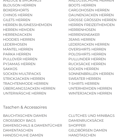
ANZÜGE & SMOKINGS
ANZUGSSCHUHE HERREN
BLOUSON HERREN
BOOTS HERREN
BOXERSHORTS
CARGOHOSEN HERREN
CHINOS HERREN
DAUNENJACKEN HERREN
GILETS HERREN
GROSSE GRÖSSEN HERREN
HERREN BUSINESSHEMDEN
HERREN FREIZEITHEMDEN
HERREN HEMDEN
HERRENHOSEN
HERRENJACKEN
HERRENSNEAKER
HOODIES HERREN
JEANS HERREN
LEDERHOSEN
LEDERJACKEN HERREN
MÄNTEL HERREN
OVERSHIRTS HERREN
PARKA HERREN
POLOSHIRTS HERREN
PULLOVER HERREN
PULLUNDER HERREN
PYJAMAS HERREN
RUCKSÄCKE HERREN
SAKKOS
SOCKEN HERREN
SOCKEN MULTIPACKS
SONNENBRILLEN HERREN
STRICKJACKEN HERREN
SWEATER HERREN
TRACHTENMODE HERREN
T-SHIRTS HERREN
ÜBERGANGSJACKEN HERREN
UNTERHEMDEN HERREN
UNTERWÄSCHE HERREN
WINTERJACKEN HERREN
Taschen & Accessoires
BAUCHTASCHEN DAMEN
CLUTCHES UND MINIBAGS
CROSSBODY BAGS
DAMENRUCKSÄCKE
DAMENSCHALS & DAMENTÜCHER
SHOPPER
DAMENTASCHEN
GELDBÖRSEN DAMEN
HANDSCHUHE DAMEN
HANDTASCHEN