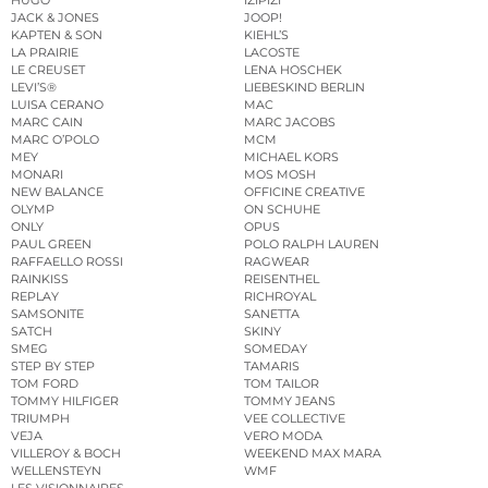
HUGO
IZIPIZI
JACK & JONES
JOOP!
KAPTEN & SON
KIEHL’S
LA PRAIRIE
LACOSTE
LE CREUSET
LENA HOSCHEK
LEVI’S®
LIEBESKIND BERLIN
LUISA CERANO
MAC
MARC CAIN
MARC JACOBS
MARC O’POLO
MCM
MEY
MICHAEL KORS
MONARI
MOS MOSH
NEW BALANCE
OFFICINE CREATIVE
OLYMP
ON SCHUHE
ONLY
OPUS
PAUL GREEN
POLO RALPH LAUREN
RAFFAELLO ROSSI
RAGWEAR
RAINKISS
REISENTHEL
REPLAY
RICHROYAL
SAMSONITE
SANETTA
SATCH
SKINY
SMEG
SOMEDAY
STEP BY STEP
TAMARIS
TOM FORD
TOM TAILOR
TOMMY HILFIGER
TOMMY JEANS
TRIUMPH
VEE COLLECTIVE
VEJA
VERO MODA
VILLEROY & BOCH
WEEKEND MAX MARA
WELLENSTEYN
WMF