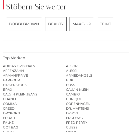
Stöbern Sie weiter
BOBBI BROWN
BEAUTY
MAKE-UP
TEINT
Top Marken
ADIDAS ORIGINALS
AESOP
AFFENZAHN
ALESSI
ARMANI/PRIVÉ
ARMEDANGELS
BARBOUR
BDK
BIRKENSTOCK
BOSS
BRAX
CALVIN KLEIN
CALVIN KLEIN JEANS
CAMBIO
CHANEL
CLINIQUE
COMMA
COPENHAGEN
CREED
DR. MARTENS
DRYKORN
DYSON
ECOALF
ERGOBAG
FALKE
FRED PERRY
GOT BAG
GUESS