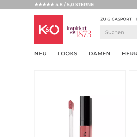
★★★★★ 4,8 / 5,0 STERNE
ZU GIGASPORT
GET THE
NEW IN
WEDDING
LOOK
VIBES
NEU
LOOKS
DAMEN
HER