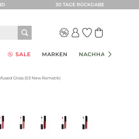
ND
30 TAGE RÜCKGABE
SALE
MARKEN
NACHHALTIGKEIT
Infused Gloss (03 New Romatik)