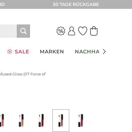
ND
30 TAGE RÜCKGABE
SALE
MARKEN
NACHHALTIGKEIT
nfused Gloss (07 Force of