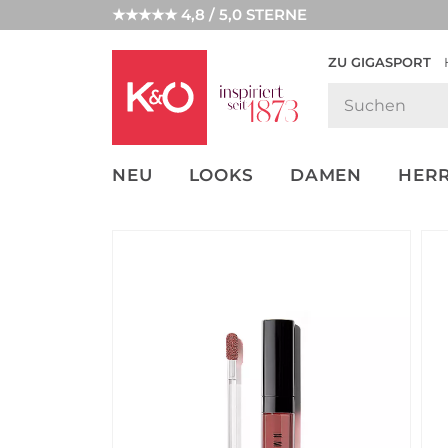
★★★★★ 4,8 / 5,0 STERNE
ZU GIGASPORT
GET THE
NEW IN
WEDDING
LOOK
VIBES
NEU
LOOKS
DAMEN
HER