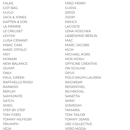
FALKE
FRED PERRY
GOT BAG
GUESS
HUGO
IZIPIZI
JACK & JONES
JOOP!
KAPTEN & SON
KIEHL’S
LA PRAIRIE
LACOSTE
LE CREUSET
LENA HOSCHEK
LEVI’S®
LIEBESKIND BERLIN
LUISA CERANO
MAC
MARC CAIN
MARC JACOBS
MARC O’POLO
MCM
MEY
MICHAEL KORS
MONARI
MOS MOSH
NEW BALANCE
OFFICINE CREATIVE
OLYMP
ON SCHUHE
ONLY
OPUS
PAUL GREEN
POLO RALPH LAUREN
RAFFAELLO ROSSI
RAGWEAR
RAINKISS
REISENTHEL
REPLAY
RICHROYAL
SAMSONITE
SANETTA
SATCH
SKINY
SMEG
SOMEDAY
STEP BY STEP
TAMARIS
TOM FORD
TOM TAILOR
TOMMY HILFIGER
TOMMY JEANS
TRIUMPH
VEE COLLECTIVE
VEJA
VERO MODA