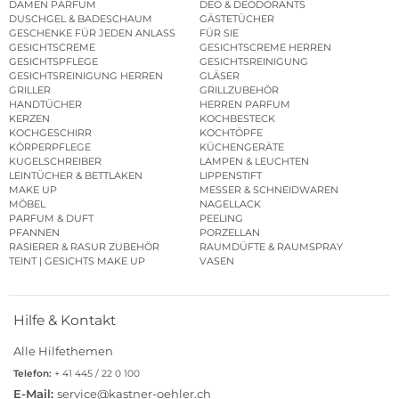
DAMEN PARFUM
DEO & DEODORANTS
DUSCHGEL & BADESCHAUM
GÄSTETÜCHER
GESCHENKE FÜR JEDEN ANLASS
FÜR SIE
GESICHTSCREME
GESICHTSCREME HERREN
GESICHTSPFLEGE
GESICHTSREINIGUNG
GESICHTSREINIGUNG HERREN
GLÄSER
GRILLER
GRILLZUBEHÖR
HANDTÜCHER
HERREN PARFUM
KERZEN
KOCHBESTECK
KOCHGESCHIRR
KOCHTÖPFE
KÖRPERPFLEGE
KÜCHENGERÄTE
KUGELSCHREIBER
LAMPEN & LEUCHTEN
LEINTÜCHER & BETTLAKEN
LIPPENSTIFT
MAKE UP
MESSER & SCHNEIDWAREN
MÖBEL
NAGELLACK
PARFUM & DUFT
PEELING
PFANNEN
PORZELLAN
RASIERER & RASUR ZUBEHÖR
RAUMDÜFTE & RAUMSPRAY
TEINT | GESICHTS MAKE UP
VASEN
Hilfe & Kontakt
Alle Hilfethemen
Telefon:
+ 41 445 / 22 0 100
E-Mail:
service@kastner-oehler.ch