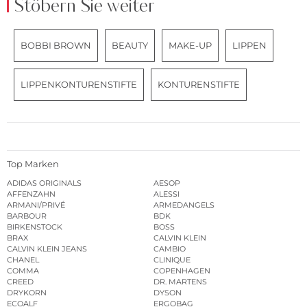
Stöbern Sie weiter
BOBBI BROWN
BEAUTY
MAKE-UP
LIPPEN
LIPPENKONTURENSTIFTE
KONTURENSTIFTE
Top Marken
ADIDAS ORIGINALS
AESOP
AFFENZAHN
ALESSI
ARMANI/PRIVÉ
ARMEDANGELS
BARBOUR
BDK
BIRKENSTOCK
BOSS
BRAX
CALVIN KLEIN
CALVIN KLEIN JEANS
CAMBIO
CHANEL
CLINIQUE
COMMA
COPENHAGEN
CREED
DR. MARTENS
DRYKORN
DYSON
ECOALF
ERGOBAG