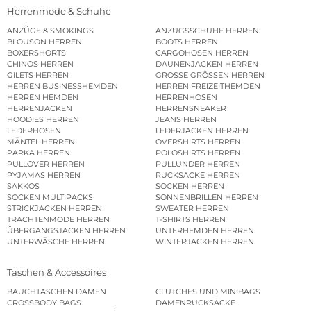
Herrenmode & Schuhe
ANZÜGE & SMOKINGS
ANZUGSSCHUHE HERREN
BLOUSON HERREN
BOOTS HERREN
BOXERSHORTS
CARGOHOSEN HERREN
CHINOS HERREN
DAUNENJACKEN HERREN
GILETS HERREN
GROSSE GRÖSSEN HERREN
HERREN BUSINESSHEMDEN
HERREN FREIZEITHEMDEN
HERREN HEMDEN
HERRENHOSEN
HERRENJACKEN
HERRENSNEAKER
HOODIES HERREN
JEANS HERREN
LEDERHOSEN
LEDERJACKEN HERREN
MÄNTEL HERREN
OVERSHIRTS HERREN
PARKA HERREN
POLOSHIRTS HERREN
PULLOVER HERREN
PULLUNDER HERREN
PYJAMAS HERREN
RUCKSÄCKE HERREN
SAKKOS
SOCKEN HERREN
SOCKEN MULTIPACKS
SONNENBRILLEN HERREN
STRICKJACKEN HERREN
SWEATER HERREN
TRACHTENMODE HERREN
T-SHIRTS HERREN
ÜBERGANGSJACKEN HERREN
UNTERHEMDEN HERREN
UNTERWÄSCHE HERREN
WINTERJACKEN HERREN
Taschen & Accessoires
BAUCHTASCHEN DAMEN
CLUTCHES UND MINIBAGS
CROSSBODY BAGS
DAMENRUCKSÄCKE