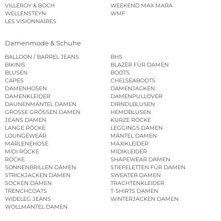
VILLEROY & BOCH
WEEKEND MAX MARA
WELLENSTEYN
WMF
LES VISIONNAIRES
Damenmode & Schuhe
BALLOON / BARREL JEANS
BHS
BIKINIS
BLAZER FÜR DAMEN
BLUSEN
BOOTS
CAPES
CHELSEABOOTS
DAMENHOSEN
DAMENJACKEN
DAMENKLEIDER
DAMENPULLOVER
DAUNENMÄNTEL DAMEN
DIRNDLBLUSEN
GROSSE GRÖSSEN DAMEN
HEMDBLUSEN
JEANS DAMEN
KURZE RÖCKE
LANGE RÖCKE
LEGGINGS DAMEN
LOUNGEWEAR
MÄNTEL DAMEN
MARLENEHOSE
MAXIKLEIDER
MIDI RÖCKE
MIDIKLEIDER
RÖCKE
SHAPEWEAR DAMEN
SONNENBRILLEN DAMEN
STIEFELETTEN FÜR DAMEN
STRICKJACKEN DAMEN
SWEATER DAMEN
SOCKEN DAMEN
TRACHTENKLEIDER
TRENCHCOATS
T-SHIRTS DAMEN
WIDELEG JEANS
WINTERJACKEN DAMEN
WOLLMÄNTEL DAMEN