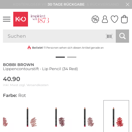
30 TAGE RÜCKGABE
NEW IN
WEDDING
VIBES
Beliebt!
11 Personen sehen sich diesen Artikel gerade an
BOBBI BROWN
Lippencontourstift - Lip Pencil (34 Red)
40.90
inkl. Mwst zzgl.
Versandkosten
Farbe:
Rot