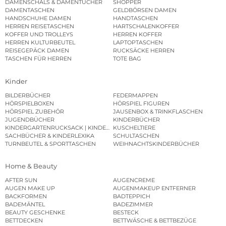
DAMENSCHALS & DAMENTÜCHER
SHOPPER
DAMENTASCHEN
GELDBÖRSEN DAMEN
HANDSCHUHE DAMEN
HANDTASCHEN
HERREN REISETASCHEN
HARTSCHALENKOFFER
KOFFER UND TROLLEYS
HERREN KOFFER
HERREN KULTURBEUTEL
LAPTOPTASCHEN
REISEGEPÄCK DAMEN
RUCKSÄCKE HERREN
TASCHEN FÜR HERREN
TOTE BAG
Kinder
BILDERBÜCHER
FEDERMAPPEN
HÖRSPIELBOXEN
HÖRSPIEL FIGUREN
HÖRSPIEL ZUBEHÖR
JAUSENBOX & TRINKFLASCHEN
JUGENDBÜCHER
KINDERBÜCHER
KINDERGARTENRUCKSACK | KINDERGARTENBEUTEL
KUSCHELTIERE
SACHBÜCHER & KINDERLEXIKA
SCHULTASCHEN
TURNBEUTEL & SPORTTASCHEN
WEIHNACHTSKINDERBÜCHER
Home & Beauty
AFTER SUN
AUGENCREME
AUGEN MAKE UP
AUGENMAKEUP ENTFERNER
BACKFORMEN
BADTEPPICH
BADEMÄNTEL
BADEZIMMER
BEAUTY GESCHENKE
BESTECK
BETTDECKEN
BETTWÄSCHE & BETTBEZÜGE