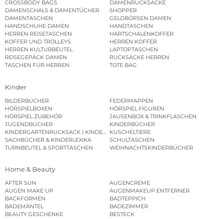
CROSSBODY BAGS
DAMENRUCKSÄCKE
DAMENSCHALS & DAMENTÜCHER
SHOPPER
DAMENTASCHEN
GELDBÖRSEN DAMEN
HANDSCHUHE DAMEN
HANDTASCHEN
HERREN REISETASCHEN
HARTSCHALENKOFFER
KOFFER UND TROLLEYS
HERREN KOFFER
HERREN KULTURBEUTEL
LAPTOPTASCHEN
REISEGEPÄCK DAMEN
RUCKSÄCKE HERREN
TASCHEN FÜR HERREN
TOTE BAG
Kinder
BILDERBÜCHER
FEDERMAPPEN
HÖRSPIELBOXEN
HÖRSPIEL FIGUREN
HÖRSPIEL ZUBEHÖR
JAUSENBOX & TRINKFLASCHEN
JUGENDBÜCHER
KINDERBÜCHER
KINDERGARTENRUCKSACK | KINDERGARTENBEUTEL
KUSCHELTIERE
SACHBÜCHER & KINDERLEXIKA
SCHULTASCHEN
TURNBEUTEL & SPORTTASCHEN
WEIHNACHTSKINDERBÜCHER
Home & Beauty
AFTER SUN
AUGENCREME
AUGEN MAKE UP
AUGENMAKEUP ENTFERNER
BACKFORMEN
BADTEPPICH
BADEMÄNTEL
BADEZIMMER
BEAUTY GESCHENKE
BESTECK