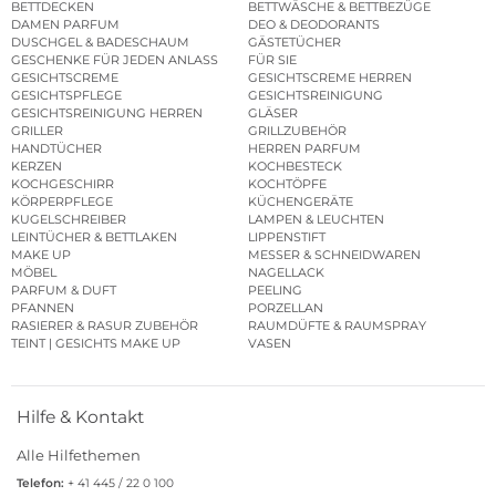
BETTDECKEN
BETTWÄSCHE & BETTBEZÜGE
DAMEN PARFUM
DEO & DEODORANTS
DUSCHGEL & BADESCHAUM
GÄSTETÜCHER
GESCHENKE FÜR JEDEN ANLASS
FÜR SIE
GESICHTSCREME
GESICHTSCREME HERREN
GESICHTSPFLEGE
GESICHTSREINIGUNG
GESICHTSREINIGUNG HERREN
GLÄSER
GRILLER
GRILLZUBEHÖR
HANDTÜCHER
HERREN PARFUM
KERZEN
KOCHBESTECK
KOCHGESCHIRR
KOCHTÖPFE
KÖRPERPFLEGE
KÜCHENGERÄTE
KUGELSCHREIBER
LAMPEN & LEUCHTEN
LEINTÜCHER & BETTLAKEN
LIPPENSTIFT
MAKE UP
MESSER & SCHNEIDWAREN
MÖBEL
NAGELLACK
PARFUM & DUFT
PEELING
PFANNEN
PORZELLAN
RASIERER & RASUR ZUBEHÖR
RAUMDÜFTE & RAUMSPRAY
TEINT | GESICHTS MAKE UP
VASEN
Hilfe & Kontakt
Alle Hilfethemen
Telefon:
+ 41 445 / 22 0 100