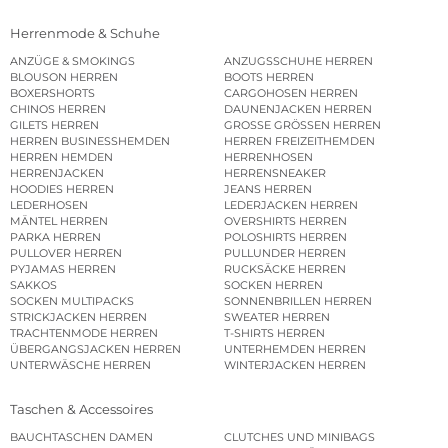
Herrenmode & Schuhe
ANZÜGE & SMOKINGS
ANZUGSSCHUHE HERREN
BLOUSON HERREN
BOOTS HERREN
BOXERSHORTS
CARGOHOSEN HERREN
CHINOS HERREN
DAUNENJACKEN HERREN
GILETS HERREN
GROSSE GRÖSSEN HERREN
HERREN BUSINESSHEMDEN
HERREN FREIZEITHEMDEN
HERREN HEMDEN
HERRENHOSEN
HERRENJACKEN
HERRENSNEAKER
HOODIES HERREN
JEANS HERREN
LEDERHOSEN
LEDERJACKEN HERREN
MÄNTEL HERREN
OVERSHIRTS HERREN
PARKA HERREN
POLOSHIRTS HERREN
PULLOVER HERREN
PULLUNDER HERREN
PYJAMAS HERREN
RUCKSÄCKE HERREN
SAKKOS
SOCKEN HERREN
SOCKEN MULTIPACKS
SONNENBRILLEN HERREN
STRICKJACKEN HERREN
SWEATER HERREN
TRACHTENMODE HERREN
T-SHIRTS HERREN
ÜBERGANGSJACKEN HERREN
UNTERHEMDEN HERREN
UNTERWÄSCHE HERREN
WINTERJACKEN HERREN
Taschen & Accessoires
BAUCHTASCHEN DAMEN
CLUTCHES UND MINIBAGS