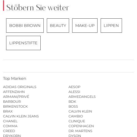
Stöbern Sie weiter
BOBBI BROWN
BEAUTY
MAKE-UP
LIPPEN
LIPPENSTIFTE
Top Marken
ADIDAS ORIGINALS
AESOP
AFFENZAHN
ALESSI
ARMANI/PRIVÉ
ARMEDANGELS
BARBOUR
BDK
BIRKENSTOCK
BOSS
BRAX
CALVIN KLEIN
CALVIN KLEIN JEANS
CAMBIO
CHANEL
CLINIQUE
COMMA
COPENHAGEN
CREED
DR. MARTENS
DRYKORN
DYSON