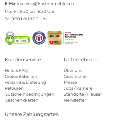
E-Mail:
service@kastner-oehler.ch
Mo.–Fr. 9:30 bis 18:30 Uhr
Sa. 9:30 bis 18:00 Uhr
Kundenservice
Unternehmen
Hilfe & FAQ
Über uns
Größentabellen
Geschichte
Versand & Lieferung
Presse
Retouren
Jobs / Karriere
Gutscheinbedingungen
Standorte / Häuser
Geschenkkarten
Newsletter
Unsere Zahlungsarten
Klarna
Mastercard
Visa
Diners
Applepay
Paypal