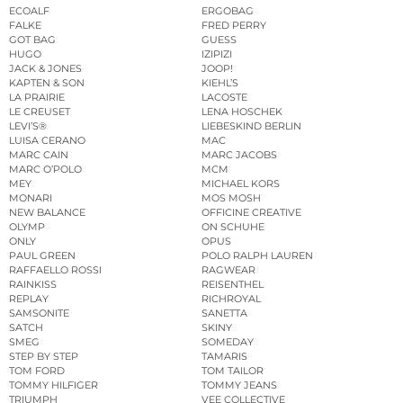
ECOALF
ERGOBAG
FALKE
FRED PERRY
GOT BAG
GUESS
HUGO
IZIPIZI
JACK & JONES
JOOP!
KAPTEN & SON
KIEHL’S
LA PRAIRIE
LACOSTE
LE CREUSET
LENA HOSCHEK
LEVI’S®
LIEBESKIND BERLIN
LUISA CERANO
MAC
MARC CAIN
MARC JACOBS
MARC O’POLO
MCM
MEY
MICHAEL KORS
MONARI
MOS MOSH
NEW BALANCE
OFFICINE CREATIVE
OLYMP
ON SCHUHE
ONLY
OPUS
PAUL GREEN
POLO RALPH LAUREN
RAFFAELLO ROSSI
RAGWEAR
RAINKISS
REISENTHEL
REPLAY
RICHROYAL
SAMSONITE
SANETTA
SATCH
SKINY
SMEG
SOMEDAY
STEP BY STEP
TAMARIS
TOM FORD
TOM TAILOR
TOMMY HILFIGER
TOMMY JEANS
TRIUMPH
VEE COLLECTIVE