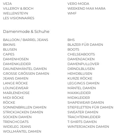
VEJA
VERO MODA
VILLEROY & BOCH
WEEKEND MAX MARA
WELLENSTEYN
WMF
LES VISIONNAIRES
Damenmode & Schuhe
BALLOON / BARREL JEANS
BHS
BIKINIS
BLAZER FÜR DAMEN
BLUSEN
BOOTS
CAPES
CHELSEABOOTS
DAMENHOSEN
DAMENJACKEN
DAMENKLEIDER
DAMENPULLOVER
DAUNENMÄNTEL DAMEN
DIRNDLBLUSEN
GROSSE GRÖSSEN DAMEN
HEMDBLUSEN
JEANS DAMEN
KURZE RÖCKE
LANGE RÖCKE
LEGGINGS DAMEN
LOUNGEWEAR
MÄNTEL DAMEN
MARLENEHOSE
MAXIKLEIDER
MIDI RÖCKE
MIDIKLEIDER
RÖCKE
SHAPEWEAR DAMEN
SONNENBRILLEN DAMEN
STIEFELETTEN FÜR DAMEN
STRICKJACKEN DAMEN
SWEATER DAMEN
SOCKEN DAMEN
TRACHTENKLEIDER
TRENCHCOATS
T-SHIRTS DAMEN
WIDELEG JEANS
WINTERJACKEN DAMEN
WOLLMÄNTEL DAMEN