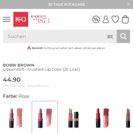
30 TAGE RÜCKGABE
NEW IN
WEDDING
VIBES
Beliebt!
14 Personen sehen sich diesen Artikel gerade an
BOBBI BROWN
Lippenstift - Crushed Lip Color (20 Lilac)
44.90
inkl. Mwst zzgl.
Versandkosten
Farbe:
Rosa